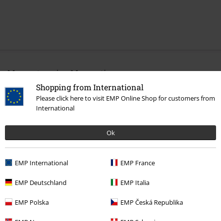
More categories. More options.
Shopping from International
Merch kapel
Média
LP
Please click here to visit EMP Online Shop for customers from
Výprodej %
Média
Vinyl
International
Merch kapel
Žánr
Rock
Ok
EMP International
EMP France
20%
E-Mail Newsletter
EMP Deutschland
EMP Italia
Sleva
Získejte 20% slevový poukaz, když se přihlásíte
teď!
Více
EMP Polska
EMP Česká Republika