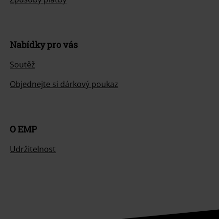
Nabídky pro vás
Soutěž
Objednejte si dárkový poukaz
O EMP
Udržitelnost