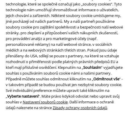
technologie, které se společně označují jako „soubory cookies“. Tyto
technologie nám umožňují shromažďovat informace o uživatelích,
jejich chování a zařízeních. Některé soubory cookie umísťujeme my,
jiné pocházejí od našich partnerů. My a naši partneři používáme
soubory cookie pro zajištění spolehlivosti a bezpečnosti naší webové
stránky, pro zlepšení a přizpůsobení vašich nákupních zkušeností,
Právní informace
pro provádění analýz a pro marketingové účely (např.
personalizované reklamy) na naší webové stránce, v sociálních
Podmínky
médiích a na webových stránkách třetích stran. Pokud jsou údaje
přenášeny do USA, sdílejí se pouze s partnery, na které se vztahuje
Prohlášení
rozhodnutí o přiměřenosti podle platných právních předpisů EU a
kteří mají příslušné osvědčení. Klepnutím na „
Souhlasím
“ vyjadřujete
Ochrana osobních údajů
souhlas s používáním souborů cookie námi a našimi partnery.
Případně můžete souhlas odmítnout kliknutím na „
Odmítnout vše
“ -
Likvidace odpadu a ochrana životního prostředí
v takovém případě se budou používat jen nezbytné soubory cookie.
Své individuální preference můžete upravit také kliknutím na
„
Vyberte nastavení
“. Máte právo kdykoli odvolat nebo upravit svůj
Prohlášení o shodě
souhlas v
Nastavení souborů cookie
. Další informace o ochraně
údajů naleznete na stránce
Zásady ochrany osobních údajů
.
Informace o přístupnosti
Nastavení souborů cookie