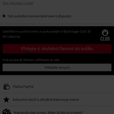
Více informací o zboží
Tato položka momentálně není k dispozici.
Ušetřete na poštovném a vyzkoušejte si Backstage Club 30
dní zdarma:
Přidejte si zkušební členství do košíku
Pokud jste již členem, přihlaste se zde:
Přihlašte se nyní
Platba PayPal
Exkluzivní zboží a oficiálně licencovaý merch
Nakupujte bez stresu. Máte 30 dní na vrácení!