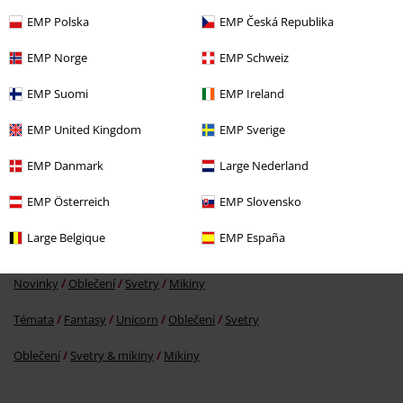
EMP Polska
EMP Česká Republika
EMP Norge
EMP Schweiz
EMP Suomi
EMP Ireland
Kč 1.089,00
EMP United Kingdom
EMP Sverige
EMP Danmark
Large Nederland
More categories. More options.
EMP Österreich
EMP Slovensko
Muži
Oblečení
Mikiny & svetry
Mikiny
Large Belgique
EMP España
Oblečení & doplňky
Topy
Mikiny s kapucí
Novinky
Oblečení
Svetry
Mikiny
Témata
Fantasy
Unicorn
Oblečení
Svetry
Oblečení
Svetry & mikiny
Mikiny