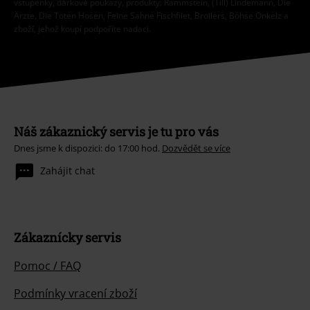
vstupenky, dárkové poukazy, produkty: Rammstein, (Till) Lindemann, Die
Ärzte, Die Toten Hosen, Feine Sahne Fischfilet, Broilers, Böhse Onkelz a
zboží, jehož koupí podpoříte nadaci.
Náš zákaznický servis je tu pro vás
Dnes jsme k dispozici: do 17:00 hod.
Dozvědět se více
Zahájit chat
Zákaznícky servis
Pomoc / FAQ
Podmínky vracení zboží