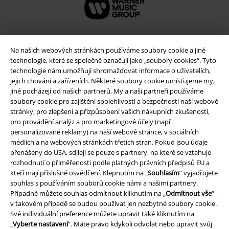
Na našich webových stránkách používáme soubory cookie a jiné
technologie, které se společně označují jako „soubory cookies“. Tyto
technologie nám umožňují shromažďovat informace o uživatelích,
jejich chování a zařízeních. Některé soubory cookie umísťujeme my,
jiné pocházejí od našich partnerů. My a naši partneři používáme
soubory cookie pro zajištění spolehlivosti a bezpečnosti naší webové
stránky, pro zlepšení a přizpůsobení vašich nákupních zkušeností,
pro provádění analýz a pro marketingové účely (např.
Právní informace
personalizované reklamy) na naší webové stránce, v sociálních
médiích a na webových stránkách třetích stran. Pokud jsou údaje
Podmínky
přenášeny do USA, sdílejí se pouze s partnery, na které se vztahuje
rozhodnutí o přiměřenosti podle platných právních předpisů EU a
Prohlášení
kteří mají příslušné osvědčení. Klepnutím na „
Souhlasím
“ vyjadřujete
souhlas s používáním souborů cookie námi a našimi partnery.
Případně můžete souhlas odmítnout kliknutím na „
Odmítnout vše
“ -
Ochrana osobních údajů
v takovém případě se budou používat jen nezbytné soubory cookie.
Své individuální preference můžete upravit také kliknutím na
Likvidace odpadu a ochrana životního prostředí
„
Vyberte nastavení
“. Máte právo kdykoli odvolat nebo upravit svůj