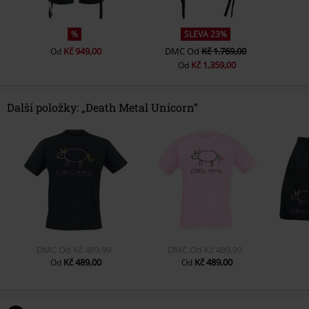
%
SLEVA 23%
Kč 949,00
DMC
Od
Kč 1.769,00
Od
Kč 1.359,00
Od
Další položky: „Death Metal Unicorn“
DMC
Od
Kč 489,99
DMC
Od
Kč 489,99
Kč 489,00
Kč 489,00
Od
Od