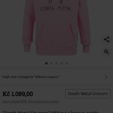
Najít více z kategorie "Mikina s kapucí"
Kč 1.089,00
Death Metal Unicorn
Ceny včetně DPH, Plus poštovné a balné
"Death Metal Unicorn" Mikina s kapucí světle