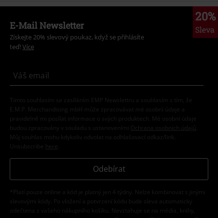
20%
E-Mail Newsletter
Sleva
Získejte 20% slevový poukaz, když se přihlásíte
teď!
Více
Tímto souhlasím se zasíláním EMP Newslettru a souhlasím s tím, že
E.M.P. Merchandising mbH může zpracovávat mé osobní údaje a
pravidelně mi posílat informace o svých produktech. Mé osobní údaje
budou zpracovány v souladu s ustanoveními
Ochrana osobních údajů
.
Můj souhlas mohu kdykoliv odvolat na odhlašovací odkaz/link.
Unsubscribe
here
.
Odebírat
*Platí pouze online a kód je platný jen 4 týdny. Nelze kombinovat s jinými
slevovými kódy. Po vložení a potvrzení kódu bude sleva automaticky
odečtena z vašeho nákupního košíku. Nevztahuje se na média, knihy,