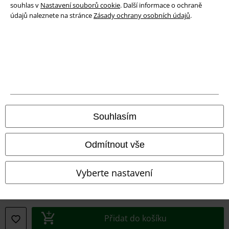
souhlas v
Nastavení souborů cookie
. Další informace o ochraně
Prohlášení o shodě
údajů naleznete na stránce
Zásady ochrany osobních údajů
.
Informace o přístupnosti
Nastavení souborů cookie
Odstoupení od smlouvy
Všechny ceny jsou včetně DPH, bez
poštovného a balného
Souhlasím
© 1986-2026 EMP Merchandising
Odmítnout vše
Vyberte nastavení
Naše online obchody
EMP International
EMP France
Přidat do košíku