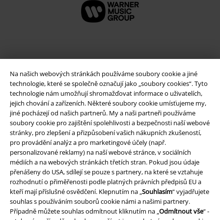
Na našich webových stránkách používáme soubory cookie a jiné
technologie, které se společně označují jako „soubory cookies“. Tyto
technologie nám umožňují shromažďovat informace o uživatelích,
jejich chování a zařízeních. Některé soubory cookie umísťujeme my,
jiné pocházejí od našich partnerů. My a naši partneři používáme
soubory cookie pro zajištění spolehlivosti a bezpečnosti naší webové
Právní informace
stránky, pro zlepšení a přizpůsobení vašich nákupních zkušeností,
pro provádění analýz a pro marketingové účely (např.
Podmínky
personalizované reklamy) na naší webové stránce, v sociálních
médiích a na webových stránkách třetích stran. Pokud jsou údaje
Prohlášení
přenášeny do USA, sdílejí se pouze s partnery, na které se vztahuje
rozhodnutí o přiměřenosti podle platných právních předpisů EU a
kteří mají příslušné osvědčení. Klepnutím na „
Souhlasím
“ vyjadřujete
Ochrana osobních údajů
souhlas s používáním souborů cookie námi a našimi partnery.
Případně můžete souhlas odmítnout kliknutím na „
Odmítnout vše
“ -
Likvidace odpadu a ochrana životního prostředí