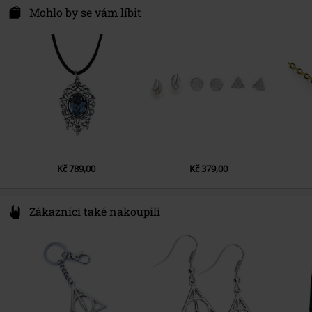
Kroonwiel 2
Mohlo by se vám líbit
Pohlaví
Unisex
6003 BT Weert
Netherlands
info@thecaratshop.co.uk
Kč 789,00
Kč 379,00
Zákazníci také nakoupili