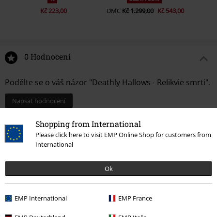
Kč 223,00
DMC
Kč 1.299,00
Kč 543,00
0 Hodnocení
Podělte se o váš názor "Deathly Hallows - Relikvie smrti".
Napsat hodnocení
Shopping from International
Please click here to visit EMP Online Shop for customers from
International
Ok
EMP International
EMP France