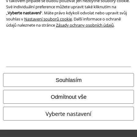
v takovém případě se budou používat jen nezbytné soubory cookie.
Své individuální preference můžete upravit také kliknutím na
Prohlášení o shodě
„
Vyberte nastavení
“. Máte právo kdykoli odvolat nebo upravit svůj
souhlas v
Nastavení souborů cookie
. Další informace o ochraně
Informace o přístupnosti
údajů naleznete na stránce
Zásady ochrany osobních údajů
.
Nastavení souborů cookie
Odstoupení od smlouvy
Všechny ceny jsou včetně DPH, bez
poštovného a balného
© 1986-2026 EMP Merchandising
Souhlasím
Odmítnout vše
Naše online obchody
Vyberte nastavení
EMP International
EMP France