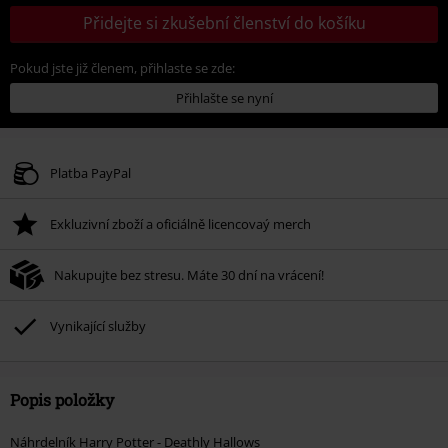
Přidejte si zkušební členství do košíku
Pokud jste již členem, přihlaste se zde:
Přihlašte se nyní
Platba PayPal
Exkluzivní zboží a oficiálně licencovaý merch
Nakupujte bez stresu. Máte 30 dní na vrácení!
Vynikající služby
Popis položky
Náhrdelník Harry Potter - Deathly Hallows