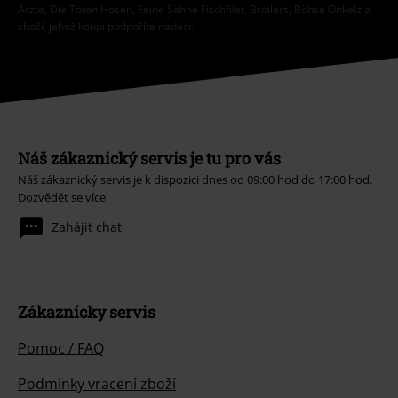
Ärzte, Die Toten Hosen, Feine Sahne Fischfilet, Broilers, Böhse Onkelz a
zboží, jehož koupí podpoříte nadaci.
Náš zákaznický servis je tu pro vás
Náš zákaznický servis je k dispozici dnes od 09:00 hod do 17:00 hod.
Dozvědět se více
Zahájit chat
Zákaznícky servis
Pomoc / FAQ
Podmínky vracení zboží