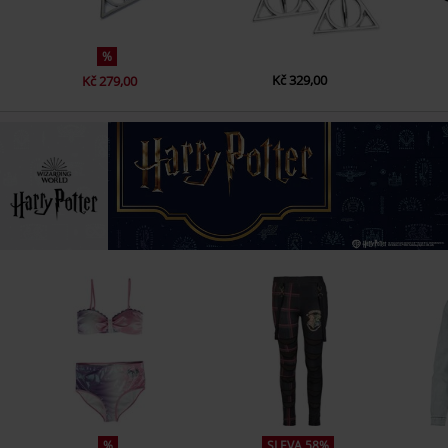
%
Kč 329,00
Kč 279,00
%
SLEVA 58%