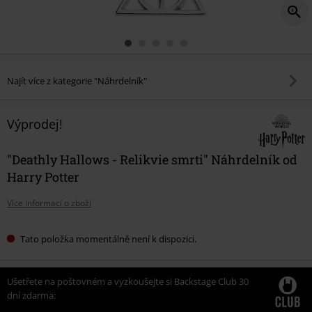
Najít více z kategorie "Náhrdelník"
Výprodej!
"Deathly Hallows - Relikvie smrti" Náhrdelník od
Harry Potter
Více informací o zboží
Tato položka momentálně není k dispozici.
Ušetřete na poštovném a vyzkoušejte si Backstage Club 30
dní zdarma: