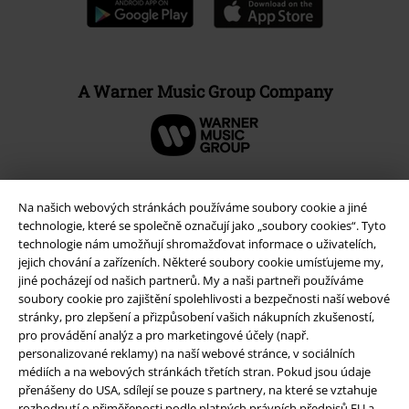
A Warner Music Group Company
Na našich webových stránkách používáme soubory cookie a jiné
technologie, které se společně označují jako „soubory cookies“. Tyto
technologie nám umožňují shromažďovat informace o uživatelích,
jejich chování a zařízeních. Některé soubory cookie umísťujeme my,
jiné pocházejí od našich partnerů. My a naši partneři používáme
soubory cookie pro zajištění spolehlivosti a bezpečnosti naší webové
stránky, pro zlepšení a přizpůsobení vašich nákupních zkušeností,
pro provádění analýz a pro marketingové účely (např.
personalizované reklamy) na naší webové stránce, v sociálních
Právní informace
médiích a na webových stránkách třetích stran. Pokud jsou údaje
Podmínky
přenášeny do USA, sdílejí se pouze s partnery, na které se vztahuje
rozhodnutí o přiměřenosti podle platných právních předpisů EU a