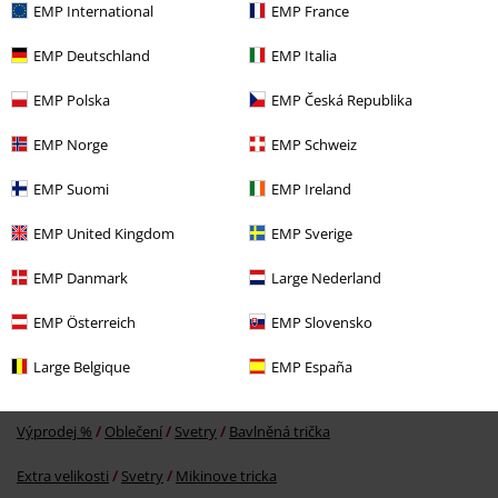
EMP International
EMP France
Naposledy navštívené
EMP Deutschland
EMP Italia
EMP Polska
EMP Česká Republika
EMP Norge
EMP Schweiz
EMP Suomi
EMP Ireland
EMP United Kingdom
EMP Sverige
SLEVA 57%
DMC
Kč 1.299,00
Kč 549,00
EMP Danmark
Large Nederland
EMP Österreich
EMP Slovensko
More categories. More options.
Large Belgique
EMP España
Ženy
Exkluzivní
Výprodej %
Oblečení
Svetry
Bavlněná trička
Extra velikosti
Svetry
Mikinove tricka