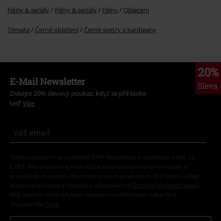
Filmy & seriály
Filmy & seriály
Filmy
Oblečení
Témata
Černé oblečení
Černé svetry a kardigany
20%
E-Mail Newsletter
Sleva
Získejte 20% slevový poukaz, když se přihlásíte
teď!
Více
Tímto souhlasím se zasíláním EMP Newslettru a souhlasím s tím, že
E.M.P. Merchandising mbH může zpracovávat mé osobní údaje a
pravidelně mi posílat informace o svých produktech. Mé osobní údaje
budou zpracovány v souladu s ustanoveními
Ochrana osobních údajů
.
Můj souhlas mohu kdykoliv odvolat na odhlašovací odkaz/link.
Unsubscribe
here
.