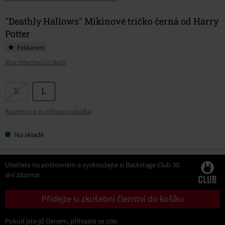
"Deathly Hallows" Mikinové tričko černá od Harry
Potter
Exkluzivní
Více informací o zboží
Vyberte
S
L
si
Rozměrová a velikostní tabulka
velikost
Na skladě
Ušetřete na poštovném a vyzkoušejte si Backstage Club 30
dní zdarma:
Přidejte si zkušební členství do košíku
Pokud jste již členem, přihlaste se zde: