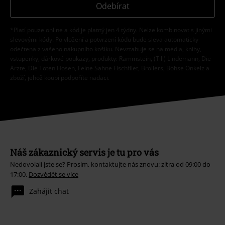
Odebírat
*Platí pouze online a kód je platný jen 4 týdny. Nelze kombinovat s jinými
slevovými kódy. Po vložení a potvrzení kódu bude sleva automaticky
odečtena z vašeho nákupního košíku. Nevztahuje se na média, knihy,
vstupenky, dárkové poukazy, produkty: Rammstein, (Till) Lindemann, Die
Ärzte, Die Toten Hosen, Feine Sahne Fischfilet, Broilers, Böhse Onkelz a
zboží, jehož koupí podpoříte nadaci.
Náš zákaznický servis je tu pro vás
Nedovolali jste se? Prosím, kontaktujte nás znovu: zítra od 09:00 do
17:00.
Dozvědět se více
Zahájit chat