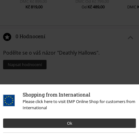
DMC
Kč 899,00
DMC
Od
Kč 799,00
Kč 819,00
Kč 489,00
DMC
K
Od
0 Hodnocení
Podělte se o váš názor "Deathly Hallows".
Napsat hodnocení
Shopping from International
Please click here to visit EMP Online Shop for customers from
International
Ok