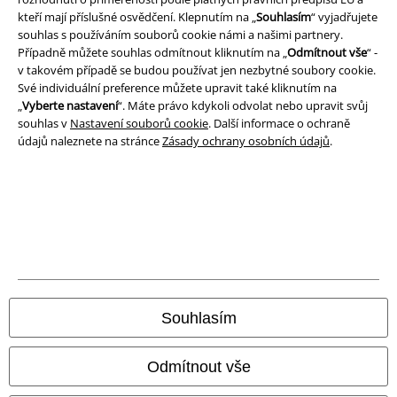
kteří mají příslušné osvědčení. Klepnutím na „
Souhlasím
“ vyjadřujete
Prohlášení
souhlas s používáním souborů cookie námi a našimi partnery.
Případně můžete souhlas odmítnout kliknutím na „
Odmítnout vše
“ -
Ochrana osobních údajů
v takovém případě se budou používat jen nezbytné soubory cookie.
Své individuální preference můžete upravit také kliknutím na
Likvidace odpadu a ochrana životního prostředí
„
Vyberte nastavení
“. Máte právo kdykoli odvolat nebo upravit svůj
souhlas v
Nastavení souborů cookie
. Další informace o ochraně
Prohlášení o shodě
údajů naleznete na stránce
Zásady ochrany osobních údajů
.
Informace o přístupnosti
Nastavení souborů cookie
Odstoupení od smlouvy
Všechny ceny jsou včetně DPH, bez
poštovného a balného
Souhlasím
© 1986-2026 EMP Merchandising
Odmítnout vše