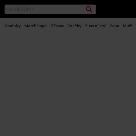
Přejít k
Vyhledávání
Katalog
hlavnímu
vyhledávání
obsahu
Novinky
Merch kapel
Zábava
Značky
Životní styl
Ženy
Muži
https://www.emp-
shop.cz/p/definitely-
maybe-
%2830th-
anniversary%29/571595St.html