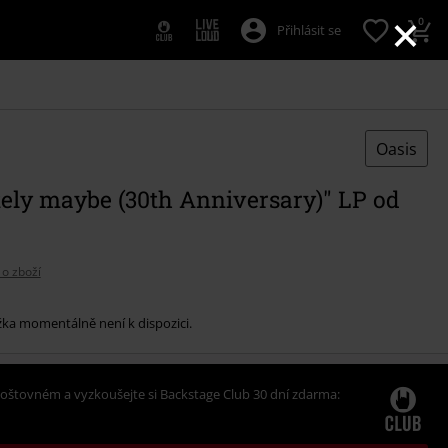
×
0
Přihlásit se
Oasis
tely maybe (30th Anniversary)" LP od
 o zboží
žka momentálně není k dispozici.
oštovném a vyzkoušejte si Backstage Club 30 dní zdarma: