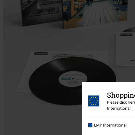
Shopping
Please click he
International
EMP International