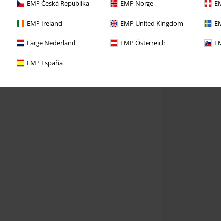
EMP Česká Republika
EMP Norge
EM
EMP Ireland
EMP United Kingdom
EM
Large Nederland
EMP Österreich
EM
EMP España