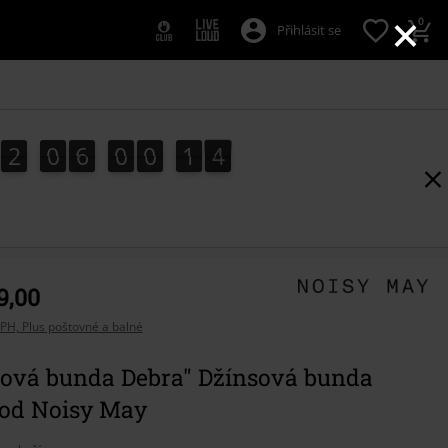
×
0
Přihlásit se
2
0
6
0
0
1
2
2
0
6
0
0
1
1
3
2
1
9,00
PH, Plus poštovné a balné
ová bunda Debra" Džínsová bunda
od Noisy May