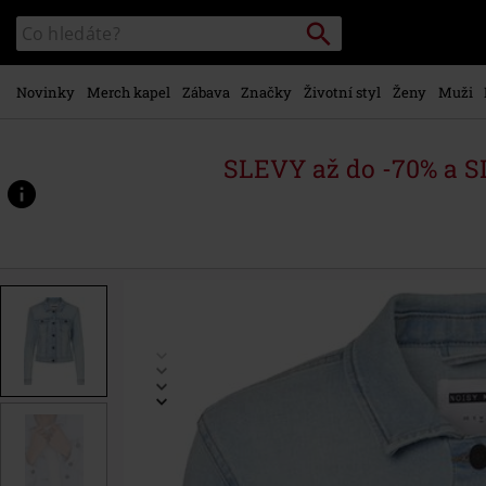
Přejít k
Vyhledávání
Katalog
hlavnímu
vyhledávání
obsahu
Novinky
Merch kapel
Zábava
Značky
Životní styl
Ženy
Muži
SLEVY až do -70% a 
https://www.emp-
shop.cz/p/denimov%C3%A1-
bunda-
debra/452625.html