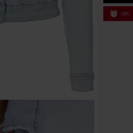
-15% 
Kód pou
Platné do 8/9/
Minimální hod
Po zadání kódu
Nelze kombinov
Rammstein, (Ti
dárkové poukaz