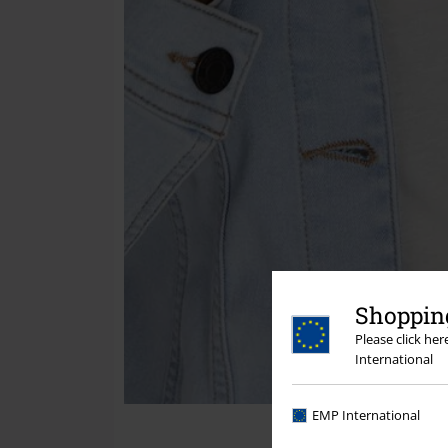
Shopping
Please click he
International
EMP International