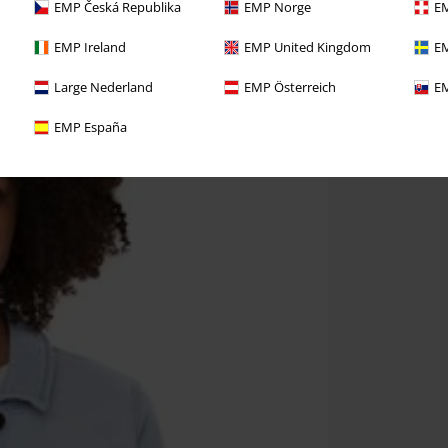
EMP Česká Republika
EMP Norge
EM
EMP Ireland
EMP United Kingdom
EM
Large Nederland
EMP Österreich
EM
EMP España