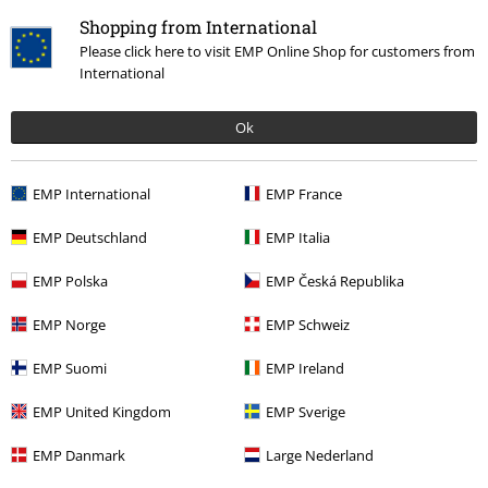
Shopping from International
Please click here to visit EMP Online Shop for customers from
International
Ok
EMP International
EMP France
More categories. More options.
EMP Deutschland
EMP Italia
Výprodej %
Muži
Oblečení
Kalhoty
EMP Polska
EMP Česká Republika
Značky
Dickies
Kalhoty
EMP Norge
EMP Schweiz
Témata
Basic
Oblečení
Kalhoty
EMP Suomi
EMP Ireland
Témata
Basic
Basics Muži
EMP United Kingdom
EMP Sverige
Značky
Oblečení
Kalhoty
EMP Danmark
Large Nederland