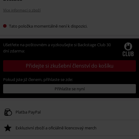
Více informací o zboží
Tato položka momentálně není k dispozici.
Ušetřete na poštovném a vyzkoušejte si Backstage Club 30
dní zdarma:
Přidejte si zkušební členství do košíku
Pokud jste již členem, přihlaste se zde:
Přihlašte se nyní
Platba PayPal
Exkluzivní zboží a oficiálně licencovaý merch