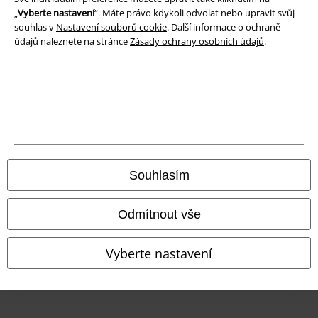
„
Vyberte nastavení
“. Máte právo kdykoli odvolat nebo upravit svůj
Prohlášení o shodě
souhlas v
Nastavení souborů cookie
. Další informace o ochraně
údajů naleznete na stránce
Zásady ochrany osobních údajů
.
Informace o přístupnosti
Nastavení souborů cookie
Odstoupení od smlouvy
Všechny ceny jsou včetně DPH, bez
poštovného a balného
© 1986-2026 EMP Merchandising
Souhlasím
Odmítnout vše
Naše online obchody
Vyberte nastavení
EMP International
EMP France