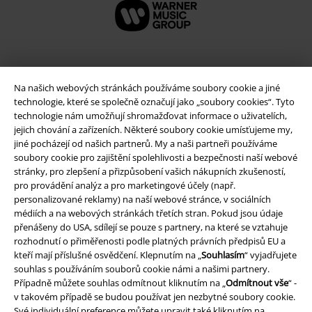
Na našich webových stránkách používáme soubory cookie a jiné
technologie, které se společně označují jako „soubory cookies“. Tyto
technologie nám umožňují shromažďovat informace o uživatelích,
jejich chování a zařízeních. Některé soubory cookie umísťujeme my,
jiné pocházejí od našich partnerů. My a naši partneři používáme
soubory cookie pro zajištění spolehlivosti a bezpečnosti naší webové
stránky, pro zlepšení a přizpůsobení vašich nákupních zkušeností,
Právní informace
pro provádění analýz a pro marketingové účely (např.
personalizované reklamy) na naší webové stránce, v sociálních
Podmínky
médiích a na webových stránkách třetích stran. Pokud jsou údaje
přenášeny do USA, sdílejí se pouze s partnery, na které se vztahuje
Prohlášení
rozhodnutí o přiměřenosti podle platných právních předpisů EU a
kteří mají příslušné osvědčení. Klepnutím na „
Souhlasím
“ vyjadřujete
souhlas s používáním souborů cookie námi a našimi partnery.
Ochrana osobních údajů
Případně můžete souhlas odmítnout kliknutím na „
Odmítnout vše
“ -
v takovém případě se budou používat jen nezbytné soubory cookie.
Likvidace odpadu a ochrana životního prostředí
Své individuální preference můžete upravit také kliknutím na