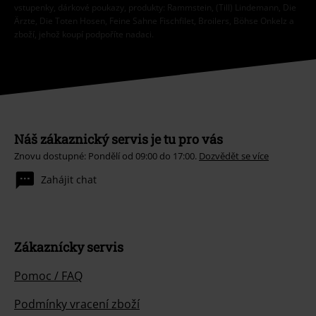
vstupenky, dárkové poukazy, produkty: Rammstein, (Till) Lindemann, Die
Ärzte, Die Toten Hosen, Feine Sahne Fischfilet, Broilers, Böhse Onkelz a
zboží, jehož koupí podpoříte nadaci.
Náš zákaznický servis je tu pro vás
Znovu dostupné: Pondělí od 09:00 do 17:00.
Dozvědět se více
Zahájit chat
Zákaznícky servis
Pomoc / FAQ
Podmínky vracení zboží