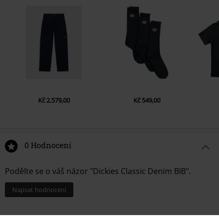
Kč 2.579,00
Kč 549,00
0 Hodnocení
Podělte se o váš názor "Dickies Classic Denim BIB".
Napsat hodnocení