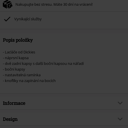
Nakupujte bez stresu. Máte 30 dní na vrácení!
Vynikající služby
Popis položky
- Lacláče od Dickies
- náprsní kapsa
- dvě zadní kapsy s další boční kapsou na nářadí
- boční kapsy
- nastavitelná ramínka
- knoflíky na zapínání na bocích
Informace
Zboží č.
557761
Design
Název
Dickies Classic Denim BIB