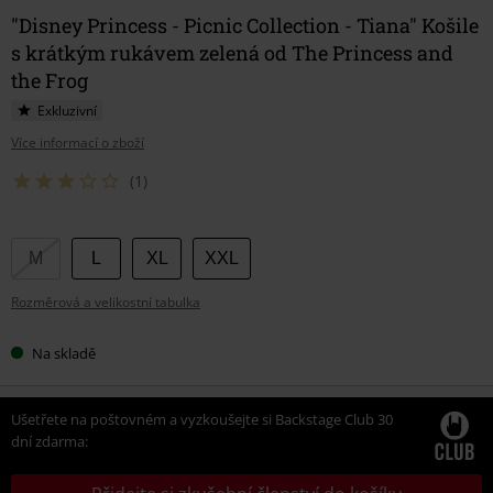
"Disney Princess - Picnic Collection - Tiana" Košile
s krátkým rukávem zelená od The Princess and
the Frog
Exkluzivní
Více informací o zboží
(1)
Vyberte
M
L
XL
XXL
si
Rozměrová a velikostní tabulka
velikost
Na skladě
Ušetřete na poštovném a vyzkoušejte si Backstage Club 30
dní zdarma: