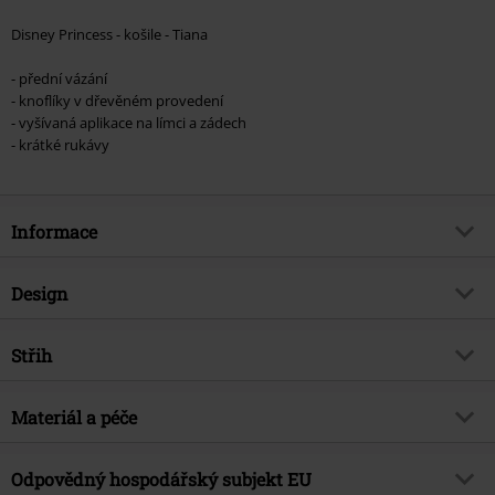
Disney Princess - košile - Tiana
- přední vázání
- knoflíky v dřevěném provedení
- vyšívaná aplikace na límci a zádech
- krátké rukávy
Informace
Zboží č.
558203
Design
Název
Disney Princess - Picnic Collection
- Tiana
Typ výrobku
Košile s krátkým rukávem
Střih
Exkluzivně
Ano
Vzor
běžný
Střih/vrchní díl
Regular
Téma produktů
Fan merch, Disney, Film, Princezny
Výstřih
Materiál a péče
S knoflíky
Délka
Normální
Značka
ano
Tvar límce
Límec u košile
Vrchní materiál
95% bavlna, 5% elastan
Odpovědný hospodářský subjekt EU
Licence
oficiálně licencovaný produkt
Tvar rukávu
Normální rukávy