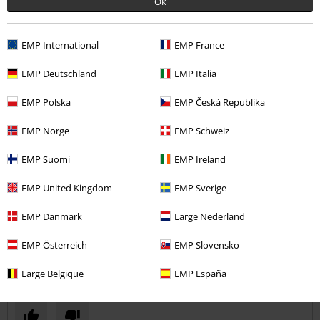
Ok
Julie K.
1 Hodnocení
Publikováno: Středa, 16.07.2025
EMP International
EMP France
Dobře, ale je vada
EMP Deutschland
EMP Italia
Halenka je velmi krásná, ale střih je divný. Na pružné látce ušili
EMP Polska
EMP Česká Republika
nepružné manžety. Jen extrémně hubená dívka do něj zvládne
protáhnout ruku. Naštěstí, kamarádka umí šít :)
EMP Norge
EMP Schweiz
EMP Suomi
EMP Ireland
Kvalita
EMP United Kingdom
EMP Sverige
3
Design
EMP Danmark
Large Nederland
5
Střih
1
EMP Österreich
EMP Slovensko
Ověřená recenze
Large Belgique
EMP España
Pomohlo Vám toto hodnocení?