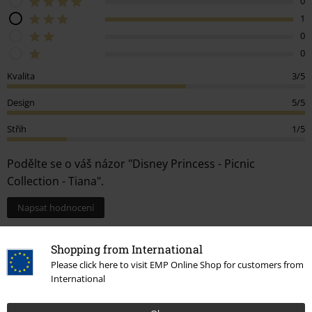
0
1
0
0
Kvalita
3/5
Design
5/5
Střih
1/5
Podělte se o váš názor "Disney Princess - Picnic
Collection - Tiana".
Napsat hodnocení
How do reviews work?
Shopping from International
Třídit podle
Datum
Nápomocný
Please click here to visit EMP Online Shop for customers from
International