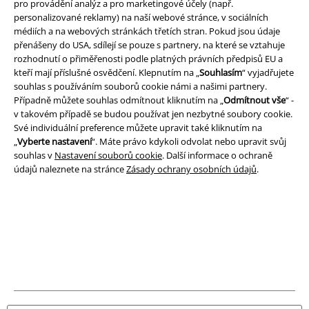
pro provádění analýz a pro marketingové účely (např.
personalizované reklamy) na naší webové stránce, v sociálních
médiích a na webových stránkách třetích stran. Pokud jsou údaje
Právní informace
přenášeny do USA, sdílejí se pouze s partnery, na které se vztahuje
Podmínky
rozhodnutí o přiměřenosti podle platných právních předpisů EU a
kteří mají příslušné osvědčení. Klepnutím na „
Souhlasím
“ vyjadřujete
souhlas s používáním souborů cookie námi a našimi partnery.
Prohlášení
Případně můžete souhlas odmítnout kliknutím na „
Odmítnout vše
“ -
v takovém případě se budou používat jen nezbytné soubory cookie.
Ochrana osobních údajů
Své individuální preference můžete upravit také kliknutím na
„
Vyberte nastavení
“. Máte právo kdykoli odvolat nebo upravit svůj
Likvidace odpadu a ochrana životního prostředí
souhlas v
Nastavení souborů cookie
. Další informace o ochraně
údajů naleznete na stránce
Zásady ochrany osobních údajů
.
Prohlášení o shodě
Informace o přístupnosti
Nastavení souborů cookie
Odstoupení od smlouvy
Všechny ceny jsou včetně DPH, bez
poštovného a balného