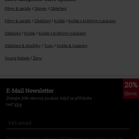
Filmy & seriály
Disney
Oblečení
Filmy & seriály
Oblečení
Košile
Košile s krátkým rukávem
Oblečení
Košile
Košile s krátkým rukávem
Oblečení & doplňky
Topy
Košile & Halenky
Young Rebels
Ženy
20%
E-Mail Newsletter
Sleva
Získejte 20% slevový poukaz, když se přihlásíte
teď!
Více
Tímto souhlasím se zasíláním EMP Newslettru a souhlasím s tím, že