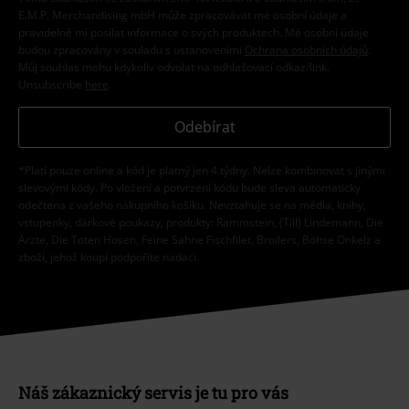
E.M.P. Merchandising mbH může zpracovávat mé osobní údaje a
pravidelně mi posílat informace o svých produktech. Mé osobní údaje
budou zpracovány v souladu s ustanoveními
Ochrana osobních údajů
.
Můj souhlas mohu kdykoliv odvolat na odhlašovací odkaz/link.
Unsubscribe
here
.
Odebírat
*Platí pouze online a kód je platný jen 4 týdny. Nelze kombinovat s jinými
slevovými kódy. Po vložení a potvrzení kódu bude sleva automaticky
odečtena z vašeho nákupního košíku. Nevztahuje se na média, knihy,
vstupenky, dárkové poukazy, produkty: Rammstein, (Till) Lindemann, Die
Ärzte, Die Toten Hosen, Feine Sahne Fischfilet, Broilers, Böhse Onkelz a
zboží, jehož koupí podpoříte nadaci.
Náš zákaznický servis je tu pro vás