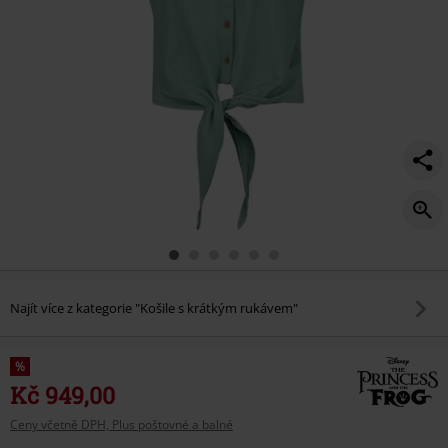
-
tiana/558203.html
Najít více z kategorie "Košile s krátkým rukávem"
%
Kč 949,00
Ceny včetně DPH, Plus poštovné a balné