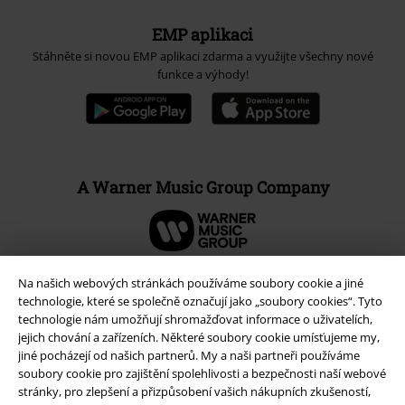
EMP aplikaci
Stáhněte si novou EMP aplikaci zdarma a využijte všechny nové
funkce a výhody!
A Warner Music Group Company
Na našich webových stránkách používáme soubory cookie a jiné
technologie, které se společně označují jako „soubory cookies“. Tyto
technologie nám umožňují shromažďovat informace o uživatelích,
jejich chování a zařízeních. Některé soubory cookie umísťujeme my,
jiné pocházejí od našich partnerů. My a naši partneři používáme
soubory cookie pro zajištění spolehlivosti a bezpečnosti naší webové
stránky, pro zlepšení a přizpůsobení vašich nákupních zkušeností,