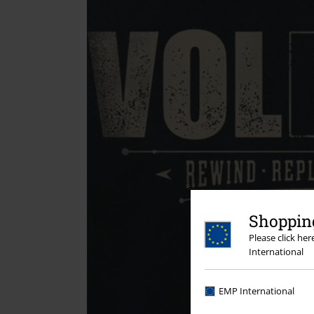
Shopping
Please click he
International
EMP International