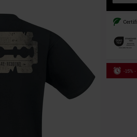
Certif
-15% 
Kód pou
Platné do 8/9/
Minimální hod
Po zadání kódu
Nelze kombinov
Rammstein, (Ti
dárkové poukaz