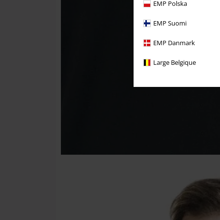
EMP Polska
EMP Suomi
EMP Danmark
Large Belgique