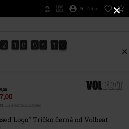
×
0
Přihlásit se
2
1
0
0
4
0
8
2
1
0
0
4
0
8
1
9
9,00
7,00
PH, Plus poštovné a balné
ssed Logo" Tričko černá od Volbeat