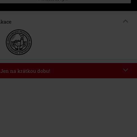
ikace
- Jen na krátkou dobu!
kazu
WEEKEND
Kopírovat kód
26
nota objednávky 1.299 Kč.
 v košíku, se sleva uplatní automaticky.
at s jinými akciovými kódy. Sleva se nevztahuje na: knihy, média, vstupenky,
ll) Lindemann, Böhse Onkelz, Broilers, Die Ärzte, Die Toten Hosen, Metality,
y a položky, jejichž koupí podpoříte nadaci.