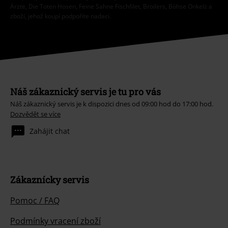
Ärzte, Die Toten Hosen, Feine Sahne Fischfilet, Broilers, Böhse Onkelz a
zboží, jehož koupí podpoříte nadaci.
Náš zákaznický servis je tu pro vás
Náš zákaznický servis je k dispozici dnes od 09:00 hod do 17:00 hod.
Dozvědět se více
Zahájit chat
Zákaznícky servis
Pomoc / FAQ
Podmínky vracení zboží