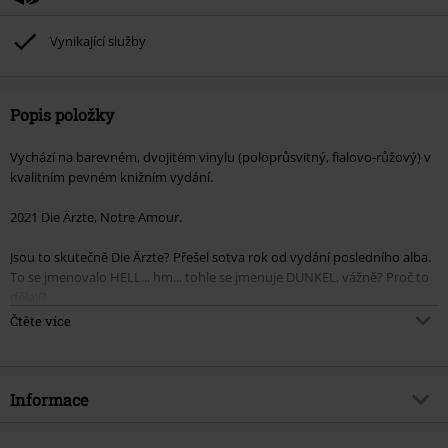
Vynikající služby
Popis položky
Vychází na barevném, dvojitém vinylu (poloprůsvitný, fialovo-růžový) v
kvalitním pevném knižním vydání.
2021 Die Ärzte, Notre Amour.
Jsou to skutečně Die Ärzte? Přešel sotva rok od vydání posledního alba.
To se jmenovalo HELL... hm... tohle se jmenuje DUNKEL, vážně? Proč to
dělají?
Čtěte více
Protože mohou?!
Samozřejmě, BelaFarinRod se již dávno stali ikonou, která se nestará o
to, aby uspokojila každého - natož vůbec někoho. Vždy dělali to, co jim
Informace
jde nejlépe: být die ärzte. V pochybnostech, bez ohledu na (vlastní)
ztráty, ale nakonec vždy naprosto přesvědčiví.