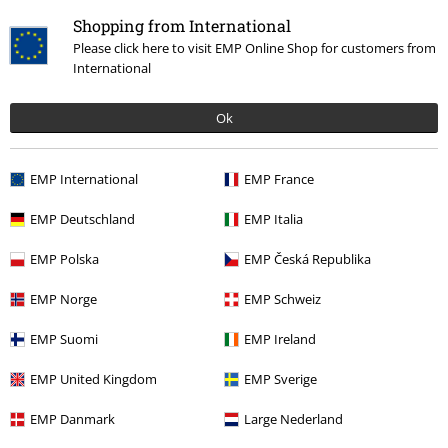
Shopping from International
Please click here to visit EMP Online Shop for customers from
International
Ok
EMP International
EMP France
More categories. More options.
EMP Deutschland
EMP Italia
Merch kapel
Top Bands
Die Ärzte
Média
EMP Polska
EMP Česká Republika
Merch kapel
Žánr
Punkrock
EMP Norge
EMP Schweiz
Výprodej %
Média
CDs
EMP Suomi
EMP Ireland
Merch kapel
Žánr
Rock
EMP United Kingdom
EMP Sverige
Merch kapel
Média
CD
EMP Danmark
Large Nederland