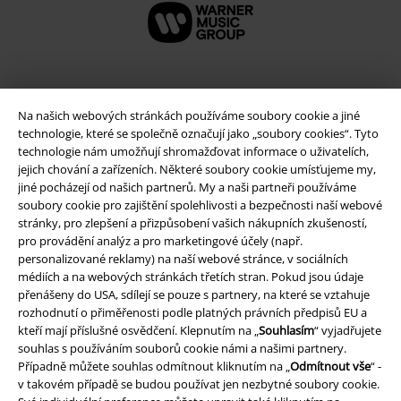
Na našich webových stránkách používáme soubory cookie a jiné
technologie, které se společně označují jako „soubory cookies“. Tyto
technologie nám umožňují shromažďovat informace o uživatelích,
jejich chování a zařízeních. Některé soubory cookie umísťujeme my,
jiné pocházejí od našich partnerů. My a naši partneři používáme
soubory cookie pro zajištění spolehlivosti a bezpečnosti naší webové
stránky, pro zlepšení a přizpůsobení vašich nákupních zkušeností,
Právní informace
pro provádění analýz a pro marketingové účely (např.
personalizované reklamy) na naší webové stránce, v sociálních
Podmínky
médiích a na webových stránkách třetích stran. Pokud jsou údaje
přenášeny do USA, sdílejí se pouze s partnery, na které se vztahuje
Prohlášení
rozhodnutí o přiměřenosti podle platných právních předpisů EU a
kteří mají příslušné osvědčení. Klepnutím na „
Souhlasím
“ vyjadřujete
souhlas s používáním souborů cookie námi a našimi partnery.
Ochrana osobních údajů
Případně můžete souhlas odmítnout kliknutím na „
Odmítnout vše
“ -
v takovém případě se budou používat jen nezbytné soubory cookie.
Likvidace odpadu a ochrana životního prostředí