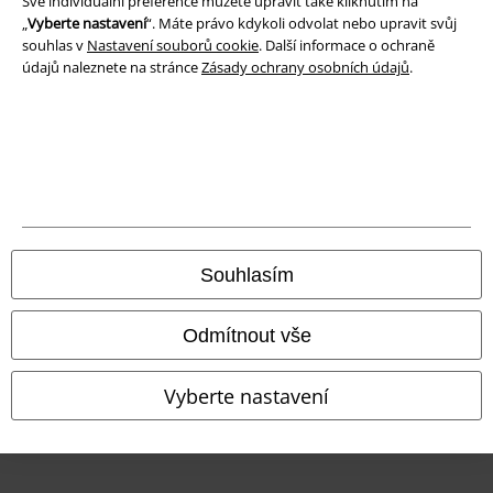
Své individuální preference můžete upravit také kliknutím na
„
Vyberte nastavení
“. Máte právo kdykoli odvolat nebo upravit svůj
Prohlášení o shodě
souhlas v
Nastavení souborů cookie
. Další informace o ochraně
údajů naleznete na stránce
Zásady ochrany osobních údajů
.
Informace o přístupnosti
Nastavení souborů cookie
Odstoupení od smlouvy
Všechny ceny jsou včetně DPH, bez
poštovného a balného
© 1986-2026 EMP Merchandising
Souhlasím
Odmítnout vše
Naše online obchody
Vyberte nastavení
EMP International
EMP France