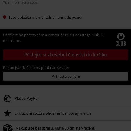
Více informací o zboží
Tato položka momentálně není k dispozici.
Ušetřete na poštovném a vyzkoušejte si Backstage Club 30
dní zdarma:
Přidejte si zkušební členství do košíku
Pokud jste již členem, přihlaste se zde:
Přihlašte se nyní
Platba PayPal
Exkluzivní zboží a oficiálně licencovaý merch
Nakupujte bez stresu. Máte 30 dní na vrácení!