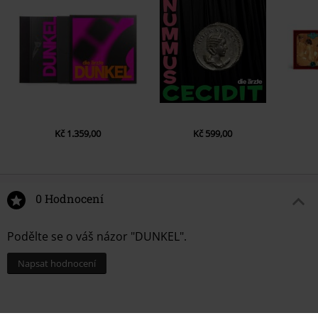
Kč 1.359,00
Kč 599,00
0 Hodnocení
Podělte se o váš názor "DUNKEL".
Napsat hodnocení