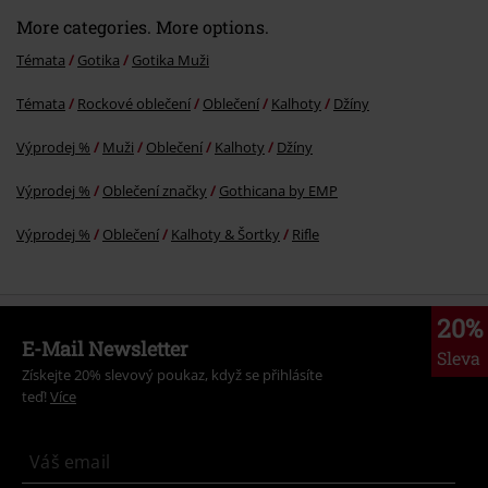
More categories. More options.
Témata
Gotika
Gotika Muži
Témata
Rockové oblečení
Oblečení
Kalhoty
Džíny
Výprodej %
Muži
Oblečení
Kalhoty
Džíny
Výprodej %
Oblečení značky
Gothicana by EMP
Výprodej %
Oblečení
Kalhoty & Šortky
Rifle
20%
E-Mail Newsletter
Sleva
Získejte 20% slevový poukaz, když se přihlásíte
teď!
Více