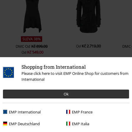
SLEVA 38%
Kč 2.719,00
DMC
Od
Kč 899,00
Od
DMC
Kč 549,00
Od
Shopping from International
Please click here to visit EMP Online Shop for customers from
0 Hodnocení
International
Podělte se o váš názor "Dvoubarevné džíny Pete".
Ok
Napsat hodnocení
EMP International
EMP France
EMP Deutschland
EMP Italia