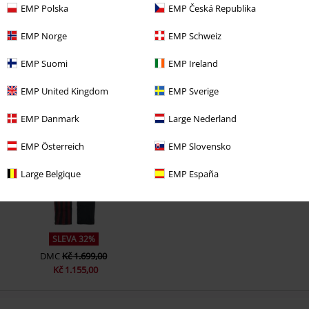
EMP Polska
EMP Česká Republika
EMP Norge
EMP Schweiz
EMP Suomi
EMP Ireland
EMP United Kingdom
EMP Sverige
Naposledy navštívené
EMP Danmark
Large Nederland
EMP Österreich
EMP Slovensko
Large Belgique
EMP España
SLEVA 32%
DMC
Kč 1.699,00
Kč 1.155,00