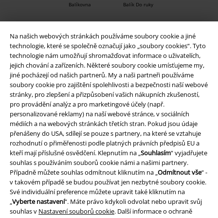
Balíkovna
Balík Do ruky
Na našich webových stránkách používáme soubory cookie a jiné
EMP aplikaci
technologie, které se společně označují jako „soubory cookies“. Tyto
Stáhněte si novou EMP aplikaci zdarma a využijte všechny nové
technologie nám umožňují shromažďovat informace o uživatelích,
funkce a výhody!
jejich chování a zařízeních. Některé soubory cookie umísťujeme my,
jiné pocházejí od našich partnerů. My a naši partneři používáme
soubory cookie pro zajištění spolehlivosti a bezpečnosti naší webové
stránky, pro zlepšení a přizpůsobení vašich nákupních zkušeností,
pro provádění analýz a pro marketingové účely (např.
personalizované reklamy) na naší webové stránce, v sociálních
A Warner Music Group Company
médiích a na webových stránkách třetích stran. Pokud jsou údaje
přenášeny do USA, sdílejí se pouze s partnery, na které se vztahuje
rozhodnutí o přiměřenosti podle platných právních předpisů EU a
kteří mají příslušné osvědčení. Klepnutím na „
Souhlasím
“ vyjadřujete
souhlas s používáním souborů cookie námi a našimi partnery.
Případně můžete souhlas odmítnout kliknutím na „
Odmítnout vše
“ -
v takovém případě se budou používat jen nezbytné soubory cookie.
Své individuální preference můžete upravit také kliknutím na
„
Vyberte nastavení
“. Máte právo kdykoli odvolat nebo upravit svůj
souhlas v
Nastavení souborů cookie
. Další informace o ochraně