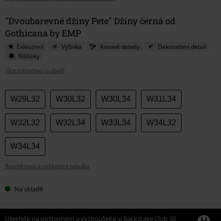
"Dvoubarevné džíny Pete" Džíny černá od
Gothicana by EMP
Exkluzivní
Výšivka
Kovové detaily
Dekorativní detail
Nášivky
Více informací o zboží
Vyberte
W29L32
W30L32
W30L34
W31L34
si
velikost
W32L32
W32L34
W33L34
W34L32
W34L34
Rozměrová a velikostní tabulka
Na skladě
Ušetřete na poštovném a vyzkoušejte si Backstage Club 30