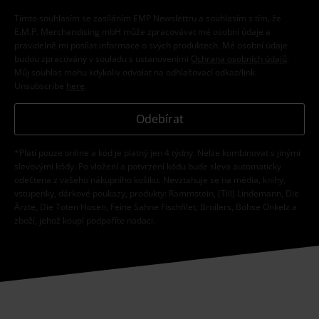
Tímto souhlasím se zasíláním EMP Newslettru a souhlasím s tím, že
E.M.P. Merchandising mbH může zpracovávat mé osobní údaje a
pravidelně mi posílat informace o svých produktech. Mé osobní údaje
budou zpracovány v souladu s ustanoveními
Ochrana osobních údajů
.
Můj souhlas mohu kdykoliv odvolat na odhlašovací odkaz/link.
Unsubscribe
here
.
Odebírat
*Platí pouze online a kód je platný jen 4 týdny. Nelze kombinovat s jinými
slevovými kódy. Po vložení a potvrzení kódu bude sleva automaticky
odečtena z vašeho nákupního košíku. Nevztahuje se na média, knihy,
vstupenky, dárkové poukazy, produkty: Rammstein, (Till) Lindemann, Die
Ärzte, Die Toten Hosen, Feine Sahne Fischfilet, Broilers, Böhse Onkelz a
zboží, jehož koupí podpoříte nadaci.