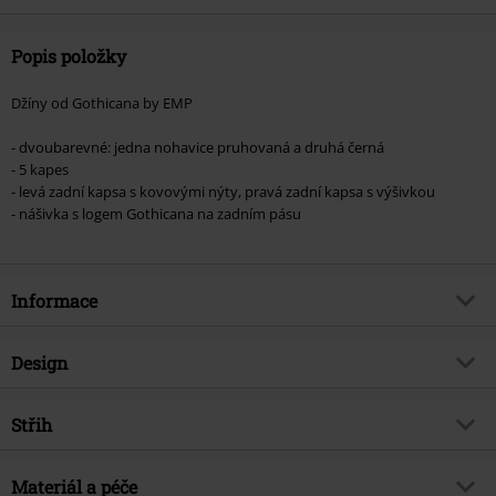
Popis položky
Džíny od Gothicana by EMP
- dvoubarevné: jedna nohavice pruhovaná a druhá černá
- 5 kapes
- levá zadní kapsa s kovovými nýty, pravá zadní kapsa s výšivkou
- nášivka s logem Gothicana na zadním pásu
Informace
Zboží č.
508388
Design
Název
Dvoubarevné džíny Pete
Typ výrobku
Džíny
Brand
Střih
Gothicana by EMP
Vzor
pruhovaný, běžný
Exkluzivně
Ano
Forma střihu - kalhot
Straight
Vytištěno
Materiál a péče
Ano
Téma produktů
Basics, Gotika, Punk