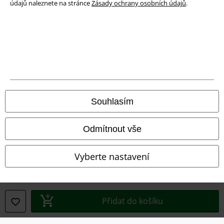
údajů naleznete na stránce
Zásady ochrany osobních údajů
.
Právní informace
Podmínky
Prohlášení
Souhlasím
Ochrana osobních údajů
Odmítnout vše
Likvidace odpadu a ochrana životního prostředí
Vyberte nastavení
Prohlášení o shodě
Informace o přístupnosti
Přidat do košíku
Nastavení souborů cookie
Odstoupení od smlouvy