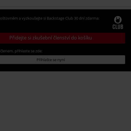
oštovném a vyzkoušejte si Backstage Club 30 dní zdarma:
Přidejte si zkušební členství do košíku
 členem, přihlaste se zde:
Přihlašte se nyní