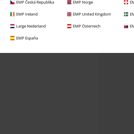
EMP Česká Republika
EMP Norge
EM
EMP Ireland
EMP United Kingdom
EM
Large Nederland
EMP Österreich
EM
EMP España