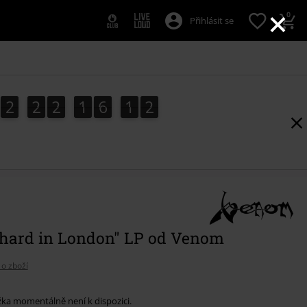
×
0
Přihlásit se
2
2
2
1
6
1
1
2
2
2
1
6
1
0
1
0
2
 hard in London" LP od Venom
 o zboží
žka momentálně není k dispozici.