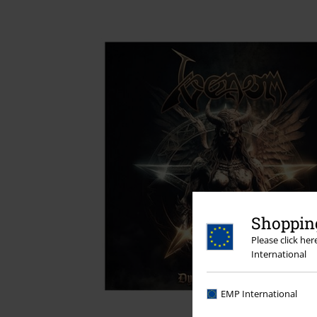
Shopping
Please click he
International
EMP International