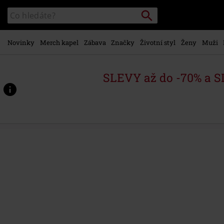
Přejít k
Vyhledávání
Katalog
hlavnímu
vyhledávání
obsahu
Novinky
Merch kapel
Zábava
Značky
Životní styl
Ženy
Muži
SLEVY až do -70% a 
https://www.emp-
shop.cz/p/dying-
hard-
in-
london/584681St.html