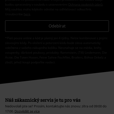
budou zpracovány v souladu s ustanoveními
Ochrana osobních údajů
.
Můj souhlas mohu kdykoliv odvolat na odhlašovací odkaz/link.
Unsubscribe
here
.
Odebírat
*Platí pouze online a kód je platný jen 4 týdny. Nelze kombinovat s jinými
slevovými kódy. Po vložení a potvrzení kódu bude sleva automaticky
odečtena z vašeho nákupního košíku. Nevztahuje se na média, knihy,
vstupenky, dárkové poukazy, produkty: Rammstein, (Till) Lindemann, Die
Ärzte, Die Toten Hosen, Feine Sahne Fischfilet, Broilers, Böhse Onkelz a
zboží, jehož koupí podpoříte nadaci.
Náš zákaznický servis je tu pro vás
Nedovolali jste se? Prosím, kontaktujte nás znovu: zítra od 09:00 do
17:00.
Dozvědět se více