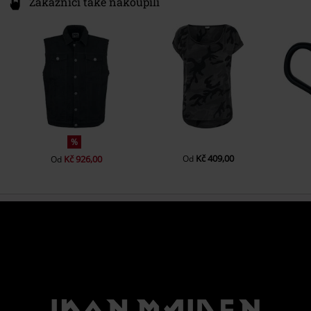
Zákazníci také nakoupili
%
Kč 409,00
Kč 926,00
Od
Od