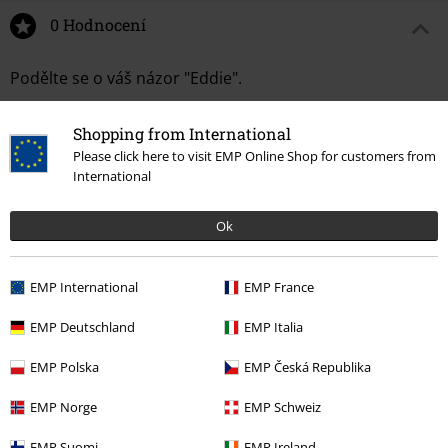
0 Hodnocení
Podělte se o váš názor "Eddie".
Napsat hodnocení
Shopping from International
Please click here to visit EMP Online Shop for customers from
International
Ok
EMP International
EMP France
EMP Deutschland
EMP Italia
EMP Polska
EMP Česká Republika
More categories. More options.
EMP Norge
EMP Schweiz
Zábava
Collectibles
EMP Suomi
EMP Ireland