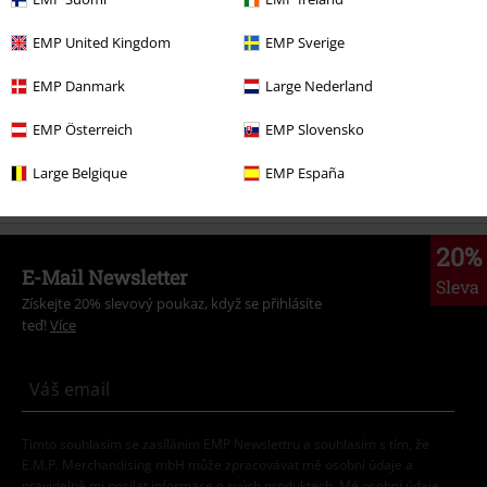
Merch kapel
Žánr
Heavy Metal
EMP United Kingdom
EMP Sverige
Novinky
Doplňky
Nášivky & Nášivky na záda
Nášivky
EMP Danmark
Large Nederland
Merch kapel
Top Bands
Iron Maiden
Doplňky
Nášivky & Nášivky
na záda
Nášivky
EMP Österreich
EMP Slovensko
Výprodej %
Doplňky
Nášivky & Nášivky na záda
Large Belgique
EMP España
20%
E-Mail Newsletter
Sleva
Získejte 20% slevový poukaz, když se přihlásíte
teď!
Více
Tímto souhlasím se zasíláním EMP Newslettru a souhlasím s tím, že
E.M.P. Merchandising mbH může zpracovávat mé osobní údaje a
pravidelně mi posílat informace o svých produktech. Mé osobní údaje