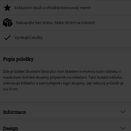
Minimální hodnota objednávky 1.299 Kč.
Exkluzivní zboží a oficiálně licencovaý merch
Po zadání kódu v košíku, se sleva uplatní automaticky.
Nelze kombinovat s jinými akciovými kódy. Sleva se nevztahuje na: knihy,
Nakupujte bez stresu. Máte 30 dní na vrácení!
média, vstupenky, Rammstein, (Till) Lindemann, Böhse Onkelz, Broilers, Die
Ärzte, Die Toten Hosen, Metality, dárkové poukazy a položky, jejichž koupí
podpoříte nadaci.
Vynikající služby
Popis položky
Zde je Eddie! Skuteční fanoušci Iron Maiden si mohou tuto nášivku s
maskotem britské skupiny připevnit na oblečení. Tato kulatá nášivka
zobrazuje Eddieho a samozřejmě i logo skupiny. její celkový průměr je
cca 9 cm.
Informace
Zboží č.
800326
Design