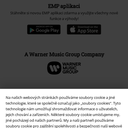
EMP aplikaci
Stáhněte si novou EMP aplikaci zdarma a využijte všechny nové
funkce a výhody!
A Warner Music Group Company
Na našich webových stránkách používáme soubory cookie a jiné
technologie, které se společně označují jako „soubory cookies“. Tyto
technologie nám umožňují shromažďovat informace o uživatelích,
jejich chování a zařízeních. Některé soubory cookie umísťujeme my,
jiné pocházejí od našich partnerů. My a naši partneři používáme
soubory cookie pro zajištění spolehlivosti a bezpečnosti naší webové