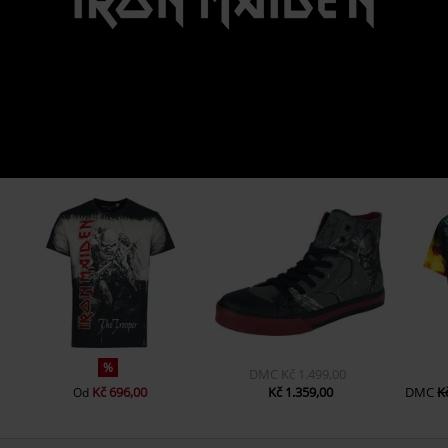
%
DMC
Kč 1.499,00
Kč 696,00
Kč 1.359,00
DMC
K
Od