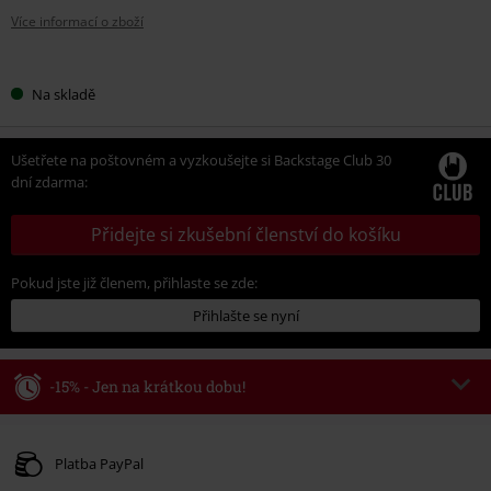
Více informací o zboží
Vyberte
Na skladě
si
velikost
Ušetřete na poštovném a vyzkoušejte si Backstage Club 30
dní zdarma:
Přidejte si zkušební členství do košíku
Pokud jste již členem, přihlaste se zde:
Přihlašte se nyní
-15% - Jen na krátkou dobu!
Kód poukazu
WEEKEND
Kopírovat kód
Platné do 8/9/26
Platba PayPal