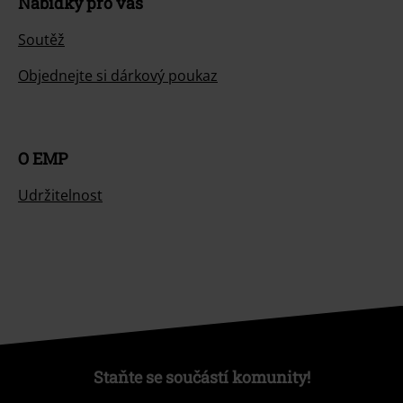
Nabídky pro vás
Soutěž
Objednejte si dárkový poukaz
O EMP
Udržitelnost
Staňte se součástí komunity!