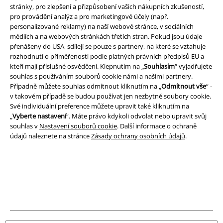
stránky, pro zlepšení a přizpůsobení vašich nákupních zkušeností,
Právní informace
pro provádění analýz a pro marketingové účely (např.
personalizované reklamy) na naší webové stránce, v sociálních
Podmínky
médiích a na webových stránkách třetích stran. Pokud jsou údaje
přenášeny do USA, sdílejí se pouze s partnery, na které se vztahuje
Prohlášení
rozhodnutí o přiměřenosti podle platných právních předpisů EU a
kteří mají příslušné osvědčení. Klepnutím na „
Souhlasím
“ vyjadřujete
souhlas s používáním souborů cookie námi a našimi partnery.
Ochrana osobních údajů
Případně můžete souhlas odmítnout kliknutím na „
Odmítnout vše
“ -
v takovém případě se budou používat jen nezbytné soubory cookie.
Likvidace odpadu a ochrana životního prostředí
Své individuální preference můžete upravit také kliknutím na
„
Vyberte nastavení
“. Máte právo kdykoli odvolat nebo upravit svůj
Prohlášení o shodě
souhlas v
Nastavení souborů cookie
. Další informace o ochraně
údajů naleznete na stránce
Zásady ochrany osobních údajů
.
Informace o přístupnosti
Nastavení souborů cookie
Odstoupení od smlouvy
Všechny ceny jsou včetně DPH, bez
poštovného a balného