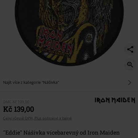
Najít více z kategorie "Nášivka"
DMC
Kč 199,00
Kč 139,00
Ceny včetně DPH, Plus poštovné a balné
"Eddie" Nášivka vícebarevný od Iron Maiden