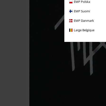
EMP Polska
EMP Suomi
EMP Danmark
Large Belgique