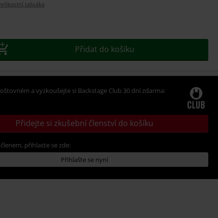
likostní tabulka
t
Přidat do košíku
oštovném a vyzkoušejte si Backstage Club 30 dní zdarma:
Přidejte si zkušební členství do košíku
 členem, přihlaste se zde:
Přihlašte se nyní