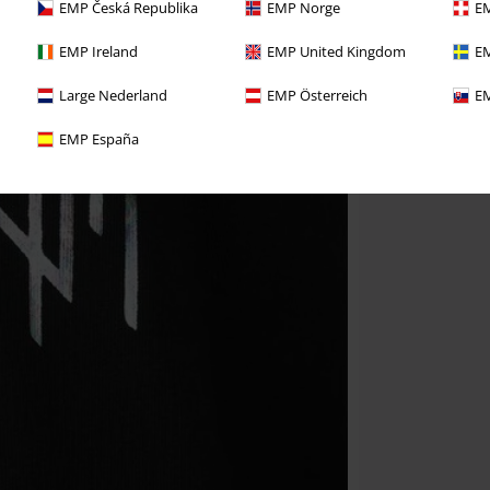
EMP Česká Republika
EMP Norge
EM
EMP Ireland
EMP United Kingdom
EM
Large Nederland
EMP Österreich
EM
EMP España