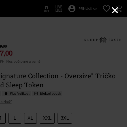
×
0
Přihlásit se
9,00
7,00
PH, Plus poštovné a balné
gnature Collection - Oversize" Tričko
od Sleep Token
Plus Velikost
Efektní potisk
 o zboží
e
M
L
XL
XXL
3XL