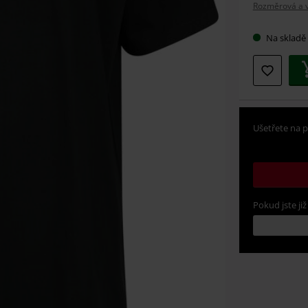
Rozměrová a ve
velikos
Na skladě
Ušetřete na p
Pokud jste již