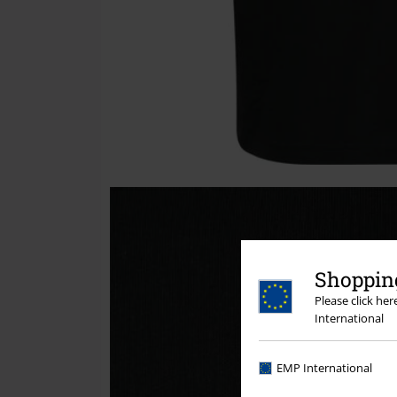
Shopping
Please click he
International
EMP International