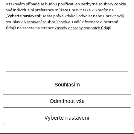
v takovém případě se budou používat jen nezbytné soubory cookie.
Likvidace odpadu a ochrana životního prostředí
Své individuální preference můžete upravit také kliknutím na
„
Vyberte nastavení
“. Máte právo kdykoli odvolat nebo upravit svůj
Prohlášení o shodě
souhlas v
Nastavení souborů cookie
. Další informace o ochraně
údajů naleznete na stránce
Zásady ochrany osobních údajů
.
Informace o přístupnosti
Nastavení souborů cookie
Odstoupení od smlouvy
Všechny ceny jsou včetně DPH, bez
poštovného a balného
© 1986-2026 EMP Merchandising
Souhlasím
Odmítnout vše
Naše online obchody
Vyberte nastavení
EMP International