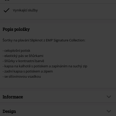
Vynikající služby
Popis položky
Šortky na plavání Slipknot z EMP Signature Collection:
- celoplošní potisk
- elastický pás se šňůrkami
- šňůrky v kontrastní barvě
- kapsa na kalhotě s potiskem a zapínáním na suchý zip
- zadní kapsa s potiskem a zipem
- se síťovinovou vsadkou
Informace
Zboží č.
454757
Design