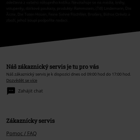
odečtena z vašeho nákupního košíku. Nevztahuje se na média, knihy,
vstupenky, dárkové poukazy, produkty: Rammstein, (Till) Lindemann, Die
Ärzte, Die Toten Hosen, Feine Sahne Fischfilet, Broilers, Böhse Onkelz a
zboží, jehož koupí podpoříte nadaci.
Náš zákaznický servis je tu pro vás
Náš zákaznický servis je k dispozici dnes od 09:00 hod do 17:00 hod.
Dozvědět se více
Zahájit chat
Zákaznícky servis
Pomoc / FAQ