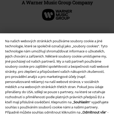
A Warner Music Group Company
Na našich webových stránkách používáme soubory cookie a jiné
technologie, které se společně označují jako „soubory cookies“. Tyto
technologie nám umožňují shromažďovat informace o uživatelích,
jejich chování a zařízeních. Některé soubory cookie umísťujeme my,
jiné pocházejí od našich partnerů. My a naši partneři používáme
soubory cookie pro zajištění spolehlivosti a bezpečnosti naší webové
stránky, pro zlepšení a přizpůsobení vašich nákupních zkušeností,
Právní informace
pro provádění analýz a pro marketingové účely (např.
personalizované reklamy) na naší webové stránce, v sociálních
Podmínky
médiích a na webových stránkách třetích stran. Pokud jsou údaje
přenášeny do USA, sdílejí se pouze s partnery, na které se vztahuje
Prohlášení
rozhodnutí o přiměřenosti podle platných právních předpisů EU a
kteří mají příslušné osvědčení. Klepnutím na „
Souhlasím
“ vyjadřujete
souhlas s používáním souborů cookie námi a našimi partnery.
Ochrana osobních údajů
Případně můžete souhlas odmítnout kliknutím na „
Odmítnout vše
“ -