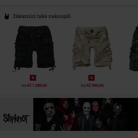
Zákazníci také nakoupili
%
%
Kč 1.089,00
Kč 949,00
Od
Od