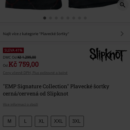
Najít více z kategorie "Plavecké šortky"
SLEVA 41%
DMC
Od
Kč 1.299,00
Kč 759,00
Od
Ceny včetně DPH, Plus poštovné a balné
"EMP Signature Collection" Plavecké šortky
cerná/cervená od Slipknot
Více informací o zboží
Vyberte
M
L
XL
XXL
3XL
si