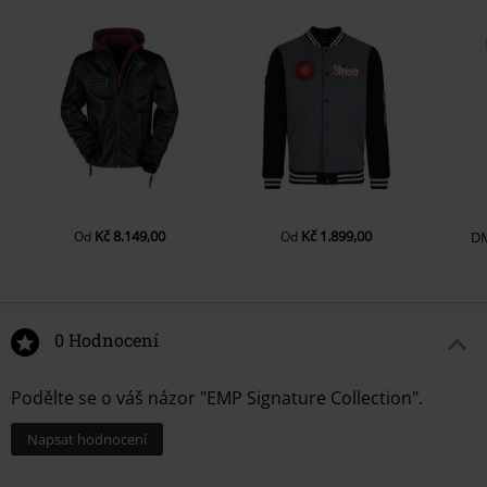
Kč 8.149,00
Kč 1.899,00
Od
Od
D
0 Hodnocení
Podělte se o váš názor "EMP Signature Collection".
Napsat hodnocení