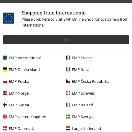
Shopping from International
Please click here to visit EMP Online Shop for customers from
International
Ok
EMP International
EMP France
More categories. More options.
EMP Deutschland
EMP Italia
Oblečení
Plavky
Plavecké šortky
EMP Polska
EMP Česká Republika
Extra velikosti
Muži
Plavky
EMP Norge
EMP Schweiz
Oblečení & doplňky
Plavky
EMP Suomi
EMP Ireland
Oblečení & doplňky
Kalhoty
EMP United Kingdom
EMP Sverige
Young Rebels
Muži
EMP Danmark
Large Nederland