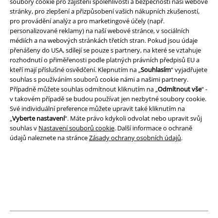
soubory cookie pro zajištění spolehlivosti a bezpečnosti naší webové
Stáhněte si novou EMP aplikaci zdarma a využijte všechny nové
stránky, pro zlepšení a přizpůsobení vašich nákupních zkušeností,
funkce a výhody!
pro provádění analýz a pro marketingové účely (např.
personalizované reklamy) na naší webové stránce, v sociálních
médiích a na webových stránkách třetích stran. Pokud jsou údaje
přenášeny do USA, sdílejí se pouze s partnery, na které se vztahuje
rozhodnutí o přiměřenosti podle platných právních předpisů EU a
kteří mají příslušné osvědčení. Klepnutím na „
Souhlasím
“ vyjadřujete
A Warner Music Group Company
souhlas s používáním souborů cookie námi a našimi partnery.
Případně můžete souhlas odmítnout kliknutím na „
Odmítnout vše
“ -
v takovém případě se budou používat jen nezbytné soubory cookie.
Své individuální preference můžete upravit také kliknutím na
„
Vyberte nastavení
“. Máte právo kdykoli odvolat nebo upravit svůj
souhlas v
Nastavení souborů cookie
. Další informace o ochraně
údajů naleznete na stránce
Zásady ochrany osobních údajů
.
Právní informace