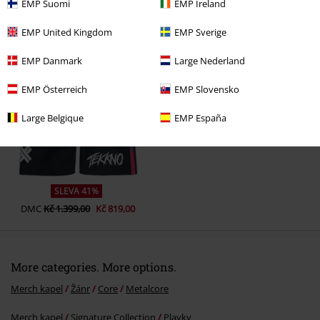
EMP Suomi
EMP Ireland
EMP United Kingdom
EMP Sverige
Naposledy navštívené
EMP Danmark
Large Nederland
EMP Österreich
EMP Slovensko
Large Belgique
EMP España
SLEVA 41%
DMC
Kč 1.399,00
Kč 819,00
More categories. More options.
Merch kapel
Žánr
Core
Metalcore
Merch kapel
Signature Collection
Plavky