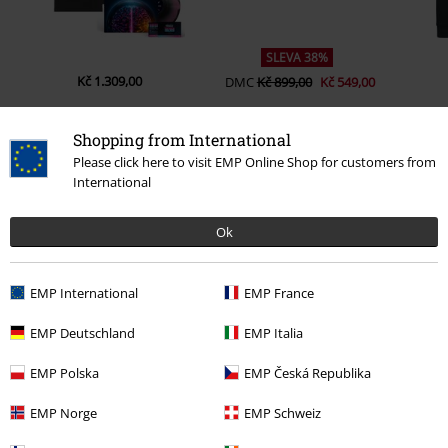
SLEVA 38%
Kč 1.309,00
DMC
Kč 899,00
Kč 549,00
Shopping from International
Please click here to visit EMP Online Shop for customers from
0 Hodnocení
International
Podělte se o váš názor "EMP Signature Collection".
Ok
Napsat hodnocení
EMP International
EMP France
EMP Deutschland
EMP Italia
EMP Polska
EMP Česká Republika
EMP Norge
EMP Schweiz