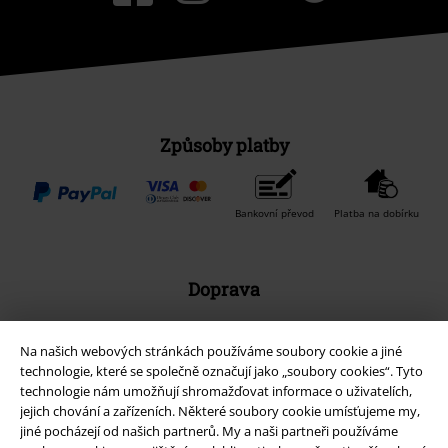
Způsoby platby
Bankovní převod
Platba na dobírku
Doprava
Na našich webových stránkách používáme soubory cookie a jiné
Balíkovna
Balík Do ruky
technologie, které se společně označují jako „soubory cookies“. Tyto
technologie nám umožňují shromažďovat informace o uživatelích,
jejich chování a zařízeních. Některé soubory cookie umísťujeme my,
jiné pocházejí od našich partnerů. My a naši partneři používáme
EMP aplikaci