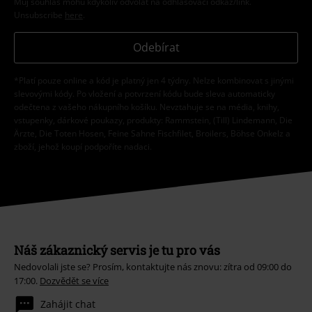
Můj souhlas mohu kdykoliv odvolat na odhlašovací odkaz/link.
Unsubscribe
here
.
Odebírat
*Platí pouze online a kód je platný jen 4 týdny. Nelze kombinovat s jinými
slevovými kódy. Po vložení a potvrzení kódu bude sleva automaticky
odečtena z vašeho nákupního košíku. Nevztahuje se na média, knihy,
vstupenky, dárkové poukazy, produkty: Rammstein, (Till) Lindemann, Die
Ärzte, Die Toten Hosen, Feine Sahne Fischfilet, Broilers, Böhse Onkelz a
zboží, jehož koupí podpoříte nadaci.
Náš zákaznický servis je tu pro vás
Nedovolali jste se? Prosím, kontaktujte nás znovu: zítra od 09:00 do
17:00.
Dozvědět se více
Zahájit chat