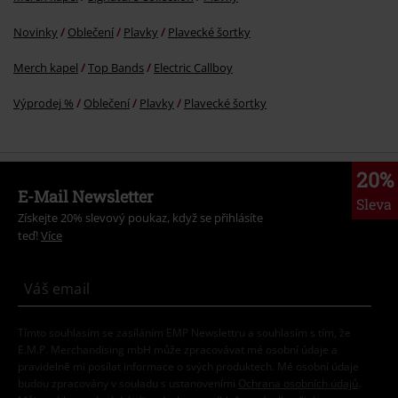
Novinky
Oblečení
Plavky
Plavecké šortky
Merch kapel
Top Bands
Electric Callboy
Výprodej %
Oblečení
Plavky
Plavecké šortky
20%
E-Mail Newsletter
Sleva
Získejte 20% slevový poukaz, když se přihlásíte
teď!
Více
Tímto souhlasím se zasíláním EMP Newslettru a souhlasím s tím, že
E.M.P. Merchandising mbH může zpracovávat mé osobní údaje a
pravidelně mi posílat informace o svých produktech. Mé osobní údaje
budou zpracovány v souladu s ustanoveními
Ochrana osobních údajů
.