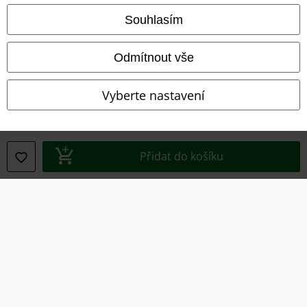
Souhlasím
Podmínky
Prohlášení
Odmítnout vše
Ochrana osobních údajů
Vyberte nastavení
Likvidace odpadu a ochrana životního prostředí
Prohlášení o shodě
Přidat do košíku
Informace o přístupnosti
Nastavení souborů cookie
Odstoupení od smlouvy
Všechny ceny jsou včetně DPH, bez
poštovného a balného
© 1986-2026 EMP Merchandising