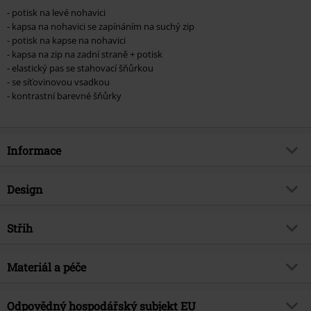
- potisk na levé nohavici
- kapsa na nohavici se zapínáním na suchý zip
- potisk na kapse na nohavici
- kapsa na zip na zadní straně + potisk
- elastický pas se stahovací šňůrkou
- se síťovinovou vsadkou
- kontrastní barevné šňůrky
Informace
Zboží č.
536997
Design
Název
EMP Signature Collection
Typ výrobku
Plavecké šortky
Hudební žánr
Střih
Metalcore
Vzor
běžný
Exkluzivně
Ano
Střih
Elastický pás, šňůrky
Vytištěno
Materiál a péče
Ano
Téma produktů
Merch kapel, Kapely
Typ potisku
Digitální tisk
Značka
ano
Vrchní materiál
100% polyester
Odpovědný hospodářský subjekt EU
Barva
černá