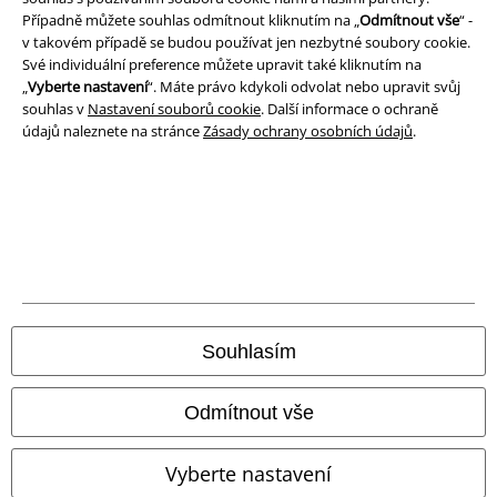
Ochrana osobních údajů
Případně můžete souhlas odmítnout kliknutím na „
Odmítnout vše
“ -
v takovém případě se budou používat jen nezbytné soubory cookie.
Likvidace odpadu a ochrana životního prostředí
Své individuální preference můžete upravit také kliknutím na
„
Vyberte nastavení
“. Máte právo kdykoli odvolat nebo upravit svůj
Prohlášení o shodě
souhlas v
Nastavení souborů cookie
. Další informace o ochraně
údajů naleznete na stránce
Zásady ochrany osobních údajů
.
Informace o přístupnosti
Nastavení souborů cookie
Odstoupení od smlouvy
Všechny ceny jsou včetně DPH, bez
poštovného a balného
© 1986-2026 EMP Merchandising
Souhlasím
Odmítnout vše
Naše online obchody
Vyberte nastavení