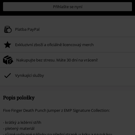
Přihlašte se nyní
Platba PayPal
Exkluzivní zboží a oficiálně licencovaý merch
Nakupujte bez stresu. Máte 30 dní na vrácení!
Vynikající služby
Popis položky
Five Finger Death Punch Jumper z EMP Signature Collection:
- krátký a ležérní střih
- pletený materiál
- různé vyšívané nášivky na přední straně, u krku a na rukávu