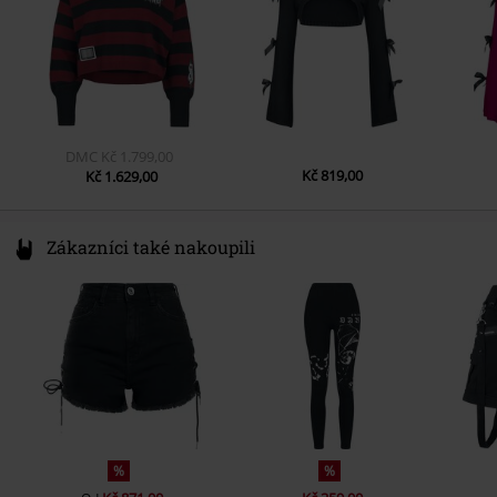
Barva
cerná/cervená
DMC
Kč 1.799,00
Kč 819,00
Kč 1.629,00
Zákazníci také nakoupili
%
%