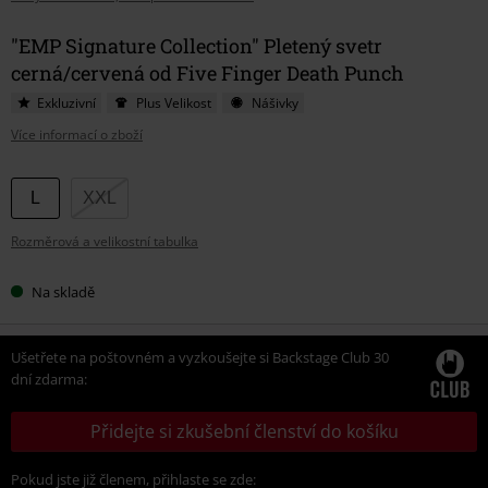
"EMP Signature Collection" Pletený svetr
cerná/cervená od Five Finger Death Punch
Exkluzivní
Plus Velikost
Nášivky
Více informací o zboží
Vyberte
L
XXL
si
Rozměrová a velikostní tabulka
velikost
Na skladě
Ušetřete na poštovném a vyzkoušejte si Backstage Club 30
dní zdarma:
Přidejte si zkušební členství do košíku
Pokud jste již členem, přihlaste se zde: