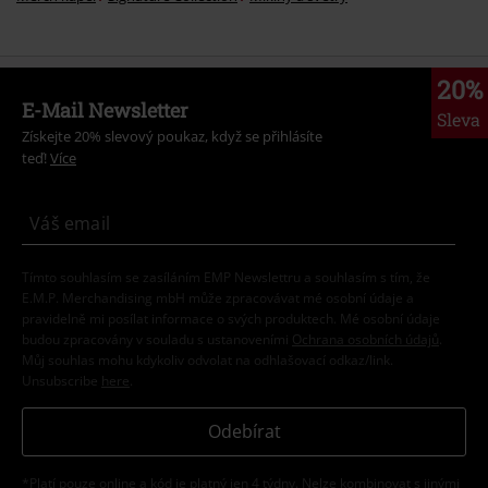
20%
E-Mail Newsletter
Sleva
Získejte 20% slevový poukaz, když se přihlásíte
teď!
Více
Tímto souhlasím se zasíláním EMP Newslettru a souhlasím s tím, že
E.M.P. Merchandising mbH může zpracovávat mé osobní údaje a
pravidelně mi posílat informace o svých produktech. Mé osobní údaje
budou zpracovány v souladu s ustanoveními
Ochrana osobních údajů
.
Můj souhlas mohu kdykoliv odvolat na odhlašovací odkaz/link.
Unsubscribe
here
.
Odebírat
*Platí pouze online a kód je platný jen 4 týdny. Nelze kombinovat s jinými