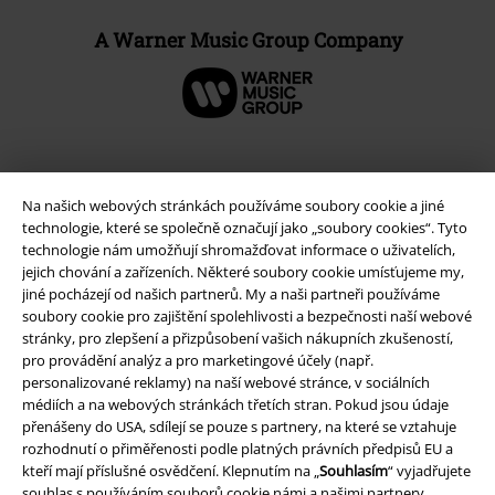
A Warner Music Group Company
Na našich webových stránkách používáme soubory cookie a jiné
technologie, které se společně označují jako „soubory cookies“. Tyto
technologie nám umožňují shromažďovat informace o uživatelích,
jejich chování a zařízeních. Některé soubory cookie umísťujeme my,
jiné pocházejí od našich partnerů. My a naši partneři používáme
soubory cookie pro zajištění spolehlivosti a bezpečnosti naší webové
stránky, pro zlepšení a přizpůsobení vašich nákupních zkušeností,
Právní informace
pro provádění analýz a pro marketingové účely (např.
personalizované reklamy) na naší webové stránce, v sociálních
Podmínky
médiích a na webových stránkách třetích stran. Pokud jsou údaje
přenášeny do USA, sdílejí se pouze s partnery, na které se vztahuje
rozhodnutí o přiměřenosti podle platných právních předpisů EU a
Prohlášení
kteří mají příslušné osvědčení. Klepnutím na „
Souhlasím
“ vyjadřujete
souhlas s používáním souborů cookie námi a našimi partnery.