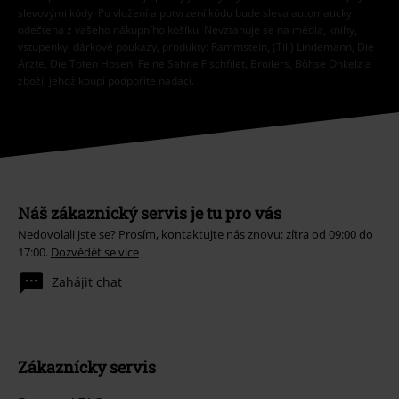
slevovými kódy. Po vložení a potvrzení kódu bude sleva automaticky
odečtena z vašeho nákupního košíku. Nevztahuje se na média, knihy,
vstupenky, dárkové poukazy, produkty: Rammstein, (Till) Lindemann, Die
Ärzte, Die Toten Hosen, Feine Sahne Fischfilet, Broilers, Böhse Onkelz a
zboží, jehož koupí podpoříte nadaci.
Náš zákaznický servis je tu pro vás
Nedovolali jste se? Prosím, kontaktujte nás znovu: zítra od 09:00 do
17:00.
Dozvědět se více
Zahájit chat
Zákaznícky servis