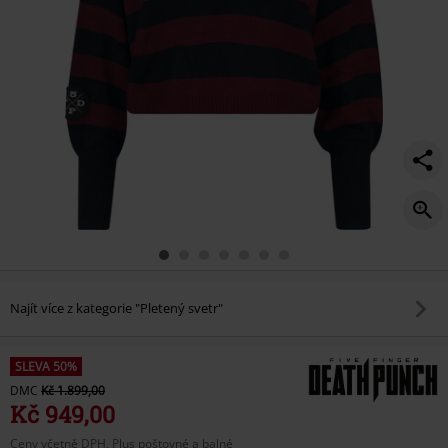
Najít více z kategorie "Pletený svetr"
SLEVA 50%
DMC
Kč 1.899,00
Kč 949,00
Ceny včetně DPH, Plus poštovné a balné