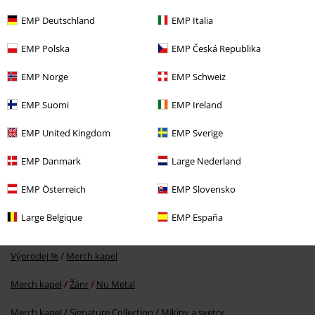
EMP Deutschland
EMP Italia
EMP Polska
EMP Česká Republika
EMP Norge
EMP Schweiz
SLEVA 50%
EMP Suomi
EMP Ireland
DMC
Kč 1.899,00
Kč 949,00
EMP United Kingdom
EMP Sverige
EMP Danmark
Large Nederland
More categories. More options.
EMP Österreich
EMP Slovensko
Merch kapel
Oblečení
Mikiny a svetry
Large Belgique
EMP España
Výprodej %
Ženy
Oblečení
Svetry & kardigány
Pletené svetry
Výprodej %
Merch kapel
Merch kapel
Žánr
Nu Metal
Merch kapel
Signature Collection
Mikiny a svetry