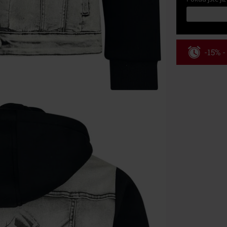
-15% 
Kód pou
Platné do 8/9/
Minimální hod
Po zadání kódu
Nelze kombinov
Rammstein, (Ti
dárkové poukaz