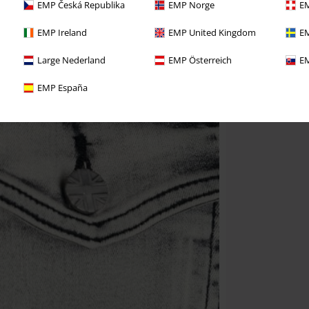
EMP Česká Republika
EMP Norge
EM
EMP Ireland
EMP United Kingdom
EM
Large Nederland
EMP Österreich
EM
EMP España