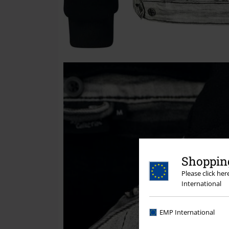
Shopping
Please click he
International
EMP International