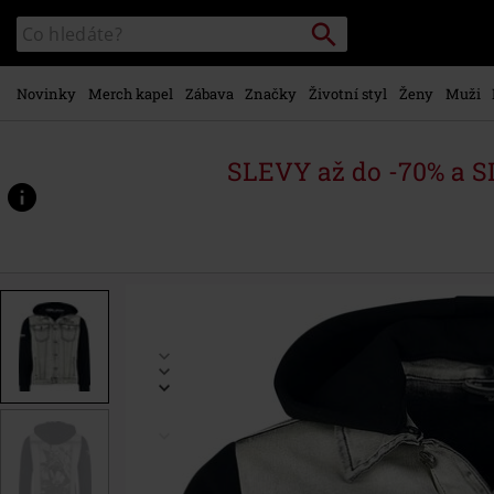
Přejít k
Vyhledávání
Katalog
hlavnímu
vyhledávání
obsahu
Novinky
Merch kapel
Zábava
Značky
Životní styl
Ženy
Muži
SLEVY až do -70% a 
https://www.emp-
shop.cz/p/emp-
signature-
collection/572021.html