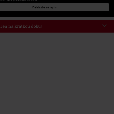
Přihlašte se nyní
- Jen na krátkou dobu!
kazu
WEEKEND
Kopírovat kód
26
nota objednávky 1.299 Kč.
 v košíku, se sleva uplatní automaticky.
at s jinými akciovými kódy. Sleva se nevztahuje na: knihy, média, vstupenky,
ll) Lindemann, Böhse Onkelz, Broilers, Die Ärzte, Die Toten Hosen, Metality,
y a položky, jejichž koupí podpoříte nadaci.