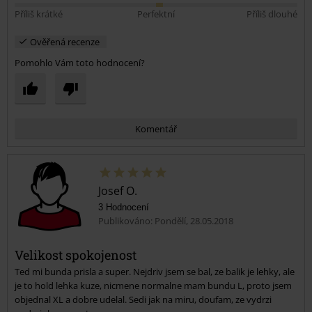
Příliš krátké
Perfektní
Příliš dlouhé
Ověřená recenze
Pomohlo Vám toto hodnocení?
Komentář
Josef O.
3 Hodnocení
Publikováno: Pondělí, 28.05.2018
Velikost spokojenost
Ted mi bunda prisla a super. Nejdriv jsem se bal, ze balik je lehky, ale
Odeslat komentář
je to hold lehka kuze, nicmene normalne mam bundu L, proto jsem
objednal XL a dobre udelal. Sedi jak na miru, doufam, ze vydrzi