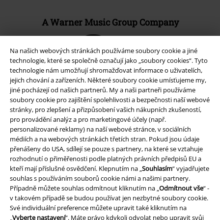
A Warner Music Group Company
Na našich webových stránkách používáme soubory cookie a jiné
technologie, které se společně označují jako „soubory cookies“. Tyto
technologie nám umožňují shromažďovat informace o uživatelích,
jejich chování a zařízeních. Některé soubory cookie umísťujeme my,
jiné pocházejí od našich partnerů. My a naši partneři používáme
soubory cookie pro zajištění spolehlivosti a bezpečnosti naší webové
stránky, pro zlepšení a přizpůsobení vašich nákupních zkušeností,
pro provádění analýz a pro marketingové účely (např.
personalizované reklamy) na naší webové stránce, v sociálních
médiích a na webových stránkách třetích stran. Pokud jsou údaje
přenášeny do USA, sdílejí se pouze s partnery, na které se vztahuje
rozhodnutí o přiměřenosti podle platných právních předpisů EU a
Právní informace
kteří mají příslušné osvědčení. Klepnutím na „
Souhlasím
“ vyjadřujete
souhlas s používáním souborů cookie námi a našimi partnery.
Podmínky
Případně můžete souhlas odmítnout kliknutím na „
Odmítnout vše
“ -
v takovém případě se budou používat jen nezbytné soubory cookie.
Prohlášení
Své individuální preference můžete upravit také kliknutím na
„
Vyberte nastavení
“. Máte právo kdykoli odvolat nebo upravit svůj