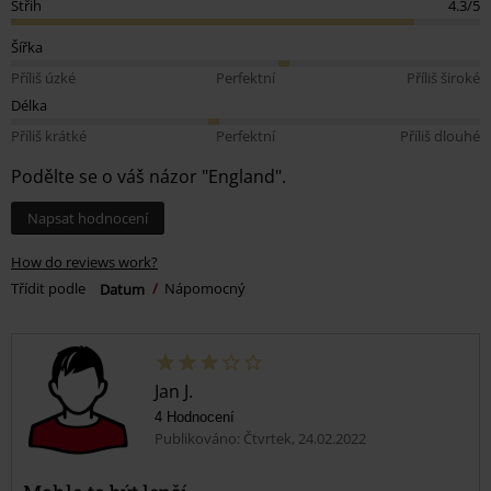
Střih
4.3/5
Šířka
Příliš úzké
Perfektní
Příliš široké
Délka
Příliš krátké
Perfektní
Příliš dlouhé
Podělte se o váš názor "England".
Napsat hodnocení
How do reviews work?
Třídit podle
Datum
Nápomocný
Jan J.
4 Hodnocení
Publikováno: Čtvrtek, 24.02.2022