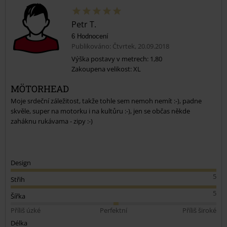
Petr T.
6 Hodnocení
Publikováno: Čtvrtek, 20.09.2018
Výška postavy v metrech: 1,80
Zakoupena velikost: XL
Odeslat komentář
MÖTORHEAD
Moje srdeční záležitost, takže tohle sem nemoh nemít :-), padne
skvěle, super na motorku i na kultůru :-), jen se občas někde
zaháknu rukávama - zipy :-)
Design
5
Střih
5
Šířka
Příliš úzké
Perfektní
Příliš široké
Délka