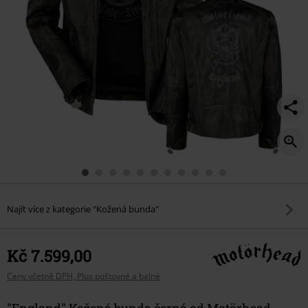
Najít více z kategorie "Kožená bunda"
Kč 7.599,00
Ceny včetně DPH, Plus poštovné a balné
"England" Kožená bunda černá od Motörhead