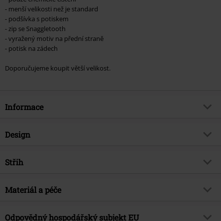
- menší velikosti než je standard
- podšívka s potiskem
- zip se Snaggletooth
- vyražený motiv na přední straně
- potisk na zádech
Doporučujeme koupit větší velikost.
Informace
Zboží č.
353989
Design
Název
England
Typ výrobku
Kožená bunda
Hudební žánr
Střih
Heavy Metal
Vzor
běžný
Exkluzivně
Ano
Střih/vrchní díl
Regular
Vytištěno
Materiál a péče
Ano
Téma produktů
Merch kapel, Kapely
Typ potisku
Potištěný
Značka
ne
Vrchní materiál
100% kůže (buvolí)
Odpovědný hospodářský subjekt EU
Detaily
Vintage, Potištěná Podšívka, Zadní