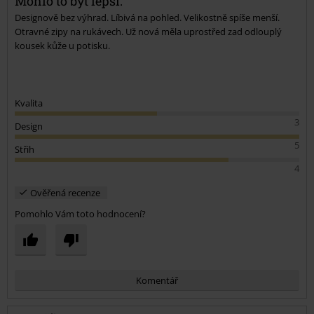
Mohlo to být lepší.
Designově bez výhrad. Líbivá na pohled. Velikostně spíše menší.
Otravné zipy na rukávech. Už nová měla uprostřed zad odlouplý
kousek kůže u potisku.
Kvalita
3
Design
5
Střih
4
Ověřená recenze
Pomohlo Vám toto hodnocení?
Komentář