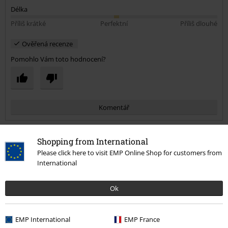
Délka
Příliš krátké
Perfektní
Příliš dlouhé
Ověřená recenze
Pomohlo Vám toto hodnocení?
Komentář
Shopping from International
štefan k.
Please click here to visit EMP Online Shop for customers from
International
1 Hodnocení
Publikováno: Sobota, 20.10.2018
Výška postavy v metrech: 1,89
Ok
Zakoupena velikost: 4XL
Odeslat komentář
ing
EMP International
EMP France