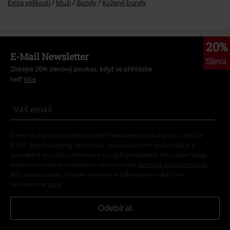
Extra velikosti
Muži
Bundy
Kožené bundy
20%
E-Mail Newsletter
Sleva
Získejte 20% slevový poukaz, když se přihlásíte
teď!
Více
Tímto souhlasím se zasíláním EMP Newslettru a souhlasím s tím, že
E.M.P. Merchandising mbH může zpracovávat mé osobní údaje a
pravidelně mi posílat informace o svých produktech. Mé osobní údaje
budou zpracovány v souladu s ustanoveními
Ochrana osobních údajů
.
Můj souhlas mohu kdykoliv odvolat na odhlašovací odkaz/link.
Unsubscribe
here
.
Odebírat