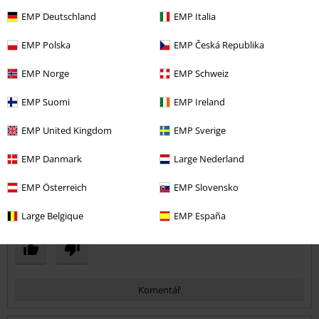
supr veci,budu nakupovat i nadale
EMP Deutschland
EMP Italia
EMP Polska
EMP Česká Republika
EMP Norge
EMP Schweiz
Design
EMP Suomi
EMP Ireland
5
Střih
EMP United Kingdom
EMP Sverige
4
Šířka
Příliš úzké
Perfektní
Příliš široké
EMP Danmark
Large Nederland
Délka
EMP Österreich
EMP Slovensko
Příliš krátké
Perfektní
Příliš dlouhé
Large Belgique
EMP España
Pomohlo Vám toto hodnocení?
Komentář