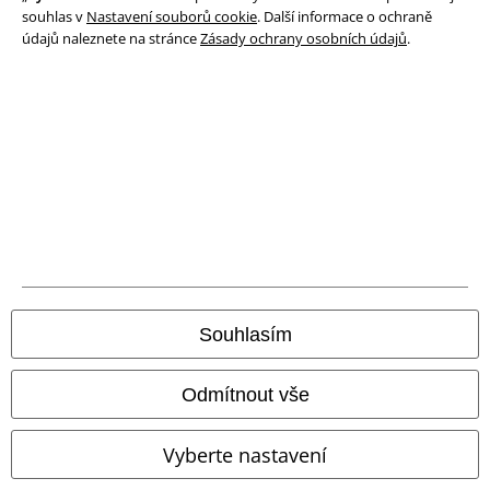
Ochrana osobních údajů
souhlas v
Nastavení souborů cookie
. Další informace o ochraně
údajů naleznete na stránce
Zásady ochrany osobních údajů
.
Likvidace odpadu a ochrana životního prostředí
Prohlášení o shodě
Informace o přístupnosti
Nastavení souborů cookie
Odstoupení od smlouvy
Všechny ceny jsou včetně DPH, bez
poštovného a balného
Souhlasím
© 1986-2026 EMP Merchandising
Odmítnout vše
Vyberte nastavení
Naše online obchody