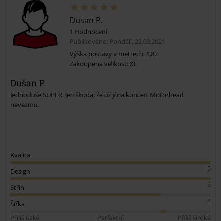
Dusan P.
1 Hodnocení
Publikováno: Pondělí, 22.03.2021
Výška postavy v metrech: 1,82
Zakoupena velikost: XL
Odeslat komentář
Dušan P.
Jednoduše SUPER. Jen škoda, že už jí na koncert Motörhead
nevezmu.
Kvalita
5
Design
5
Střih
4
Šířka
Příliš úzké
Perfektní
Příliš široké