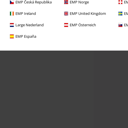
EMP Česká Republika
EMP Norge
EM
EMP Ireland
EMP United Kingdom
EM
Large Nederland
EMP Österreich
EM
EMP España