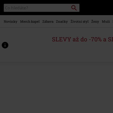
Přejít k
Vyhledávání
Katalog
hlavnímu
vyhledávání
obsahu
Novinky
Merch kapel
Zábava
Značky
Životní styl
Ženy
Muži
SLEVY až do -70% a 
https://www.emp-
shop.cz/p/envenomed-
ii/521666St.html