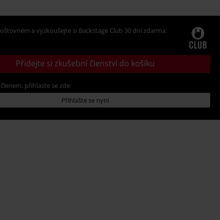
oštovném a vyzkoušejte si Backstage Club 30 dní zdarma:
Přidejte si zkušební členství do košíku
 členem, přihlaste se zde:
Přihlašte se nyní