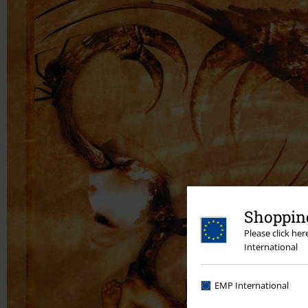
Shopping
Please click he
International
EMP International