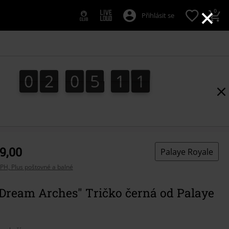
×
0
Přihlásit se
0
2
0
5
1
0
0
2
0
5
0
9
1
1
0
9
0
9,00
Palaye Royale
PH, Plus poštovné a balné
 Dream Arches" Tričko černá od Palaye