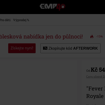
EMP
-
Hudba,
TV
Pro děti
Výprodej %
filmy
&
seriály,
 blesková nabídka jen do půlnoci!
-15%
Merch
pro
hráče,
Získejte nyní!
Zkopírujte kód
AFTERWORK
Alternativní
móda
Kč 54
Od
Ceny včetně D
"Fever
Royale