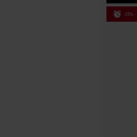
-15% 
Kód pou
Platí jen pro 
Minimální hod
Po zadání kódu
Nelze kombinov
Rammstein, (Ti
dárkové poukaz