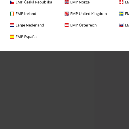
EMP Česká Republika
EMP Norge
EM
EMP Ireland
EMP United Kingdom
EM
Large Nederland
EMP Österreich
EM
EMP España