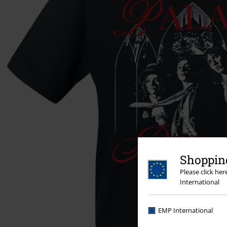
Shopping
Please click he
International
EMP International