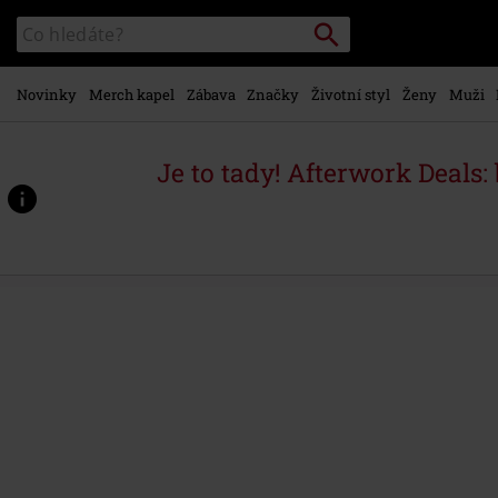
Přejít k
Vyhledávání
Katalog
hlavnímu
vyhledávání
obsahu
Novinky
Merch kapel
Zábava
Značky
Životní styl
Ženy
Muži
Je to tady! Afterwork Deals:
https://www.emp-
shop.cz/p/fever-
dream-
arches/604442.html