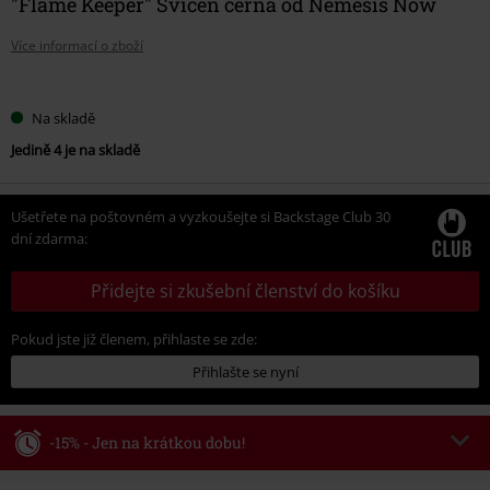
"Flame Keeper" Svícen černá od Nemesis Now
Více informací o zboží
Vyberte
Na skladě
si
Jedině 4 je na skladě
velikost
Ušetřete na poštovném a vyzkoušejte si Backstage Club 30
dní zdarma:
Přidejte si zkušební členství do košíku
Pokud jste již členem, přihlaste se zde:
Přihlašte se nyní
-15% - Jen na krátkou dobu!
Kód poukazu
WEEKEND
Kopírovat kód