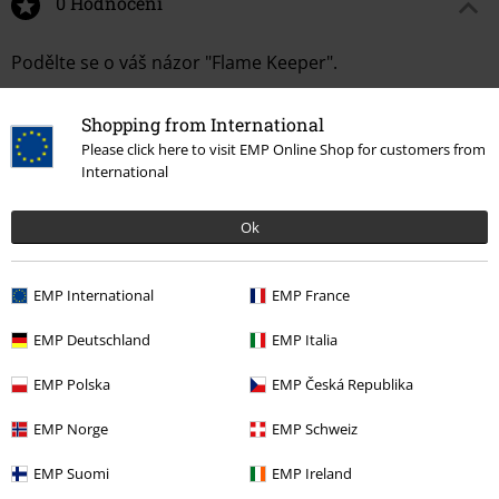
0 Hodnocení
Podělte se o váš názor "Flame Keeper".
Napsat hodnocení
Shopping from International
Please click here to visit EMP Online Shop for customers from
International
Ok
EMP International
EMP France
EMP Deutschland
EMP Italia
EMP Polska
EMP Česká Republika
More categories. More options.
EMP Norge
EMP Schweiz
Životní styl
Obývací pokoj
EMP Suomi
EMP Ireland
Životní styl
Dekorace