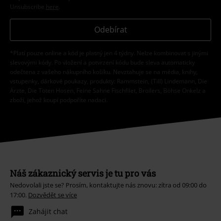
Unsubscribe
here
.
Odebírat
*Platí pouze online a kód je platný jen 4 týdny. Nelze kombinovat s jinými
slevovými kódy. Po vložení a potvrzení kódu bude sleva automaticky
odečtena z vašeho nákupního košíku. Nevztahuje se na média, knihy,
vstupenky, dárkové poukazy, produkty: Rammstein, (Till) Lindemann, Die
Ärzte, Die Toten Hosen, Feine Sahne Fischfilet, Broilers, Böhse Onkelz a
zboží, jehož koupí podpoříte nadaci.
Náš zákaznický servis je tu pro vás
Nedovolali jste se? Prosím, kontaktujte nás znovu: zítra od 09:00 do
17:00.
Dozvědět se více
Zahájit chat