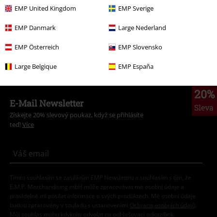
EMP United Kingdom
EMP Sverige
Témata
Nápady na dárky
EMP Danmark
Large Nederland
Témata
Gotika
Zboží pro domácnost
EMP Österreich
EMP Slovensko
Témata
Fantasy
Draci
Large Belgique
EMP España
20%
E-Mail Newsletter
Sleva
Získejte 20% slevový poukaz, když se přihlásíte
teď!
Více
Tímto souhlasím se zasíláním EMP Newslettru a souhlasím s tím, že
E.M.P. Merchandising mbH může zpracovávat mé osobní údaje a
pravidelně mi posílat informace o svých produktech. Mé osobní údaje
budou zpracovány v souladu s ustanoveními
Ochrana osobních údajů
.
Můj souhlas mohu kdykoliv odvolat na odhlašovací odkaz/link.