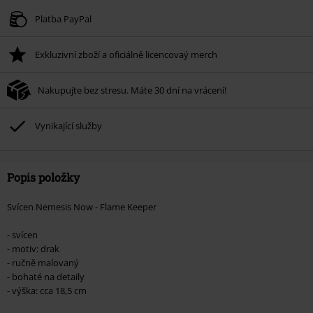
Platné do 8/9/26
Platba PayPal
Minimální hodnota objednávky 1.299 Kč.
Exkluzivní zboží a oficiálně licencovaý merch
Po zadání kódu v košíku, se sleva uplatní automaticky.
Nelze kombinovat s jinými akciovými kódy. Sleva se nevztahuje na: knihy,
Nakupujte bez stresu. Máte 30 dní na vrácení!
média, vstupenky, Rammstein, (Till) Lindemann, Böhse Onkelz, Broilers, Die
Ärzte, Die Toten Hosen, Metality, dárkové poukazy a položky, jejichž koupí
podpoříte nadaci.
Vynikající služby
Popis položky
Svícen Nemesis Now - Flame Keeper
- svícen
- motiv: drak
- ručně malovaný
- bohaté na detaily
- výška: cca 18,5 cm