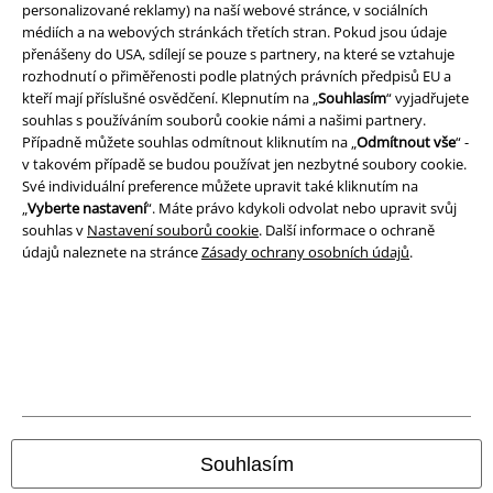
personalizované reklamy) na naší webové stránce, v sociálních
Podmínky
médiích a na webových stránkách třetích stran. Pokud jsou údaje
přenášeny do USA, sdílejí se pouze s partnery, na které se vztahuje
rozhodnutí o přiměřenosti podle platných právních předpisů EU a
Prohlášení
kteří mají příslušné osvědčení. Klepnutím na „
Souhlasím
“ vyjadřujete
souhlas s používáním souborů cookie námi a našimi partnery.
Ochrana osobních údajů
Případně můžete souhlas odmítnout kliknutím na „
Odmítnout vše
“ -
v takovém případě se budou používat jen nezbytné soubory cookie.
Likvidace odpadu a ochrana životního prostředí
Své individuální preference můžete upravit také kliknutím na
„
Vyberte nastavení
“. Máte právo kdykoli odvolat nebo upravit svůj
Prohlášení o shodě
souhlas v
Nastavení souborů cookie
. Další informace o ochraně
údajů naleznete na stránce
Zásady ochrany osobních údajů
.
Informace o přístupnosti
Nastavení souborů cookie
Odstoupení od smlouvy
Všechny ceny jsou včetně DPH, bez
poštovného a balného
© 1986-2026 EMP Merchandising
Souhlasím