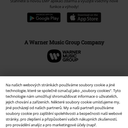
Stáhněte si novou EMP aplikaci zdarma a využijte všechny nové
funkce a výhody!
A Warner Music Group Company
Na našich webových stránkách používáme soubory cookie a jiné
technologie, které se společně označují jako „soubory cookies“. Tyto
technologie nám umožňují shromažďovat informace o uživatelích,
jejich chování a zařízeních. Některé soubory cookie umísťujeme my,
jiné pocházejí od našich partnerů. My a naši partneři používáme
soubory cookie pro zajištění spolehlivosti a bezpečnosti naší webové
stránky, pro zlepšení a přizpůsobení vašich nákupních zkušeností,
Právní informace
pro provádění analýz a pro marketingové účely (např.