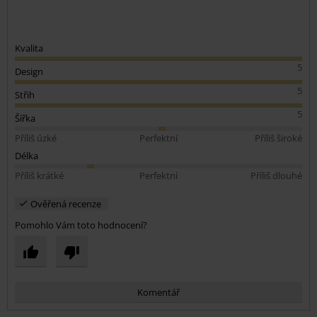
Kvalita
5
Design
5
Střih
5
Šířka
Příliš úzké
Perfektní
Příliš široké
Délka
Příliš krátké
Perfektní
Příliš dlouhé
Ověřená recenze
Pomohlo Vám toto hodnocení?
Komentář