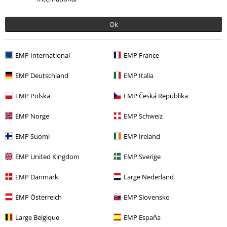
Příliš úzké
Perfektní
Příliš široké
Délka
Ok
Příliš krátké
Perfektní
Příliš dlouhé
Ověřená recenze
EMP International
EMP France
Pomohlo Vám toto hodnocení?
EMP Deutschland
EMP Italia
EMP Polska
EMP Česká Republika
Komentář
EMP Norge
EMP Schweiz
EMP Suomi
EMP Ireland
EMP United Kingdom
EMP Sverige
Kateřina B.
8 Hodnocení
EMP Danmark
Large Nederland
Publikováno: Pondělí, 22.07.2019
Zakoupena velikost: S
EMP Österreich
EMP Slovensko
Sukně
Large Belgique
EMP España
Odeslat komentář
Sukně je z příjemného materiálu a dobře se nosí. Velikost sedí, jen