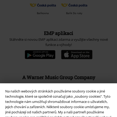
Balíkovna
Balík Do ruky
EMP aplikaci
Stáhněte si novou EMP aplikaci zdarma a využijte všechny nové
funkce a výhody!
A Warner Music Group Company
Na našich webových stránkách používáme soubory cookie a jiné
technologie, které se společně označují jako „soubory cookies“. Tyto
technologie nám umožňují shromažďovat informace o uživatelích,
jejich chování a zařízeních. Některé soubory cookie umísťujeme my,
jiné pocházejí od našich partnerů. My a naši partneři používáme