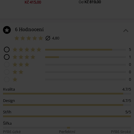
Kč 819,00
Kč 415,00
Od
6 Hodnocení
4,80
5
1
0
0
0
Kvalita
4.7/5
Design
4.7/5
Střih
5/5
Šířka
Příliš úzké
Perfektní
Příliš široké