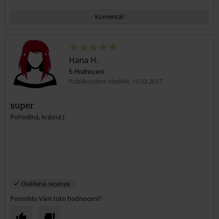
Komentář
Hana H.
5 Hodnocení
Publikováno: Neděle, 19.03.2017
super
Pohodlná, krásná:)
Odeslat komentář
Ověřená recenze
Pomohlo Vám toto hodnocení?