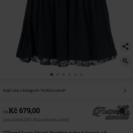
Najít více z kategorie "Krátká sukně"
Kč 679,00
Od
Ceny včetně DPH, Plus poštovné a balné
"Floral Lace Skirt" Krátká sukně černá od