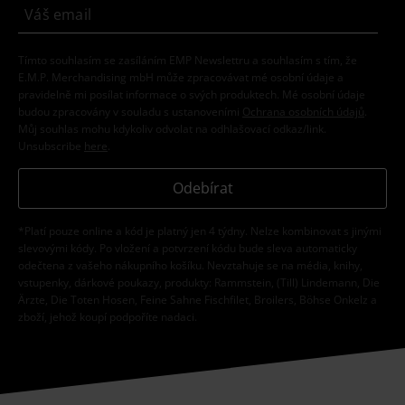
Tímto souhlasím se zasíláním EMP Newslettru a souhlasím s tím, že
E.M.P. Merchandising mbH může zpracovávat mé osobní údaje a
pravidelně mi posílat informace o svých produktech. Mé osobní údaje
budou zpracovány v souladu s ustanoveními
Ochrana osobních údajů
.
Můj souhlas mohu kdykoliv odvolat na odhlašovací odkaz/link.
Unsubscribe
here
.
Odebírat
*Platí pouze online a kód je platný jen 4 týdny. Nelze kombinovat s jinými
slevovými kódy. Po vložení a potvrzení kódu bude sleva automaticky
odečtena z vašeho nákupního košíku. Nevztahuje se na média, knihy,
vstupenky, dárkové poukazy, produkty: Rammstein, (Till) Lindemann, Die
Ärzte, Die Toten Hosen, Feine Sahne Fischfilet, Broilers, Böhse Onkelz a
zboží, jehož koupí podpoříte nadaci.