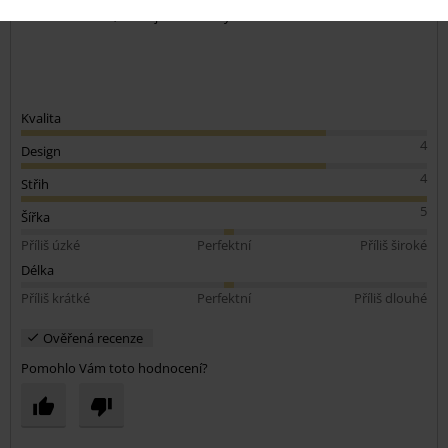
souhlasím s tím, že krajka mohla být trochu delší.
Kvalita
4
Design
4
Střih
5
Šířka
Příliš úzké
Perfektní
Příliš široké
Délka
Příliš krátké
Perfektní
Příliš dlouhé
Ověřená recenze
Pomohlo Vám toto hodnocení?