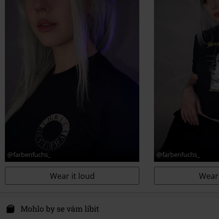
@farbenfuchs_
@farbenfuchs_
Wear it loud
Wear 
Mohlo by se vám líbit