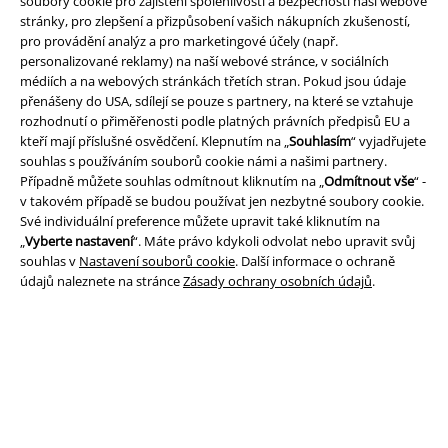
soubory cookie pro zajištění spolehlivosti a bezpečnosti naší webové
stránky, pro zlepšení a přizpůsobení vašich nákupních zkušeností,
pro provádění analýz a pro marketingové účely (např.
personalizované reklamy) na naší webové stránce, v sociálních
médiích a na webových stránkách třetích stran. Pokud jsou údaje
přenášeny do USA, sdílejí se pouze s partnery, na které se vztahuje
rozhodnutí o přiměřenosti podle platných právních předpisů EU a
Právní informace
kteří mají příslušné osvědčení. Klepnutím na „
Souhlasím
“ vyjadřujete
souhlas s používáním souborů cookie námi a našimi partnery.
Podmínky
Případně můžete souhlas odmítnout kliknutím na „
Odmítnout vše
“ -
v takovém případě se budou používat jen nezbytné soubory cookie.
Prohlášení
Své individuální preference můžete upravit také kliknutím na
„
Vyberte nastavení
“. Máte právo kdykoli odvolat nebo upravit svůj
souhlas v
Nastavení souborů cookie
. Další informace o ochraně
Ochrana osobních údajů
údajů naleznete na stránce
Zásady ochrany osobních údajů
.
Likvidace odpadu a ochrana životního prostředí
Prohlášení o shodě
Informace o přístupnosti
Nastavení souborů cookie