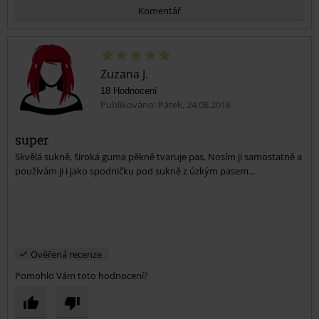
Komentář
Zuzana J.
18 Hodnocení
Publikováno: Pátek, 24.08.2018
super
Skvělá sukně, široká guma pěkně tvaruje pas. Nosím ji samostatně a
Odeslat komentář
používám ji i jako spodničku pod sukně z úzkým pasem...
Ověřená recenze
Pomohlo Vám toto hodnocení?