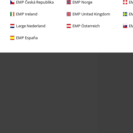
EMP Česká Republika
EMP Norge
EM
EMP Ireland
EMP United Kingdom
EM
Large Nederland
EMP Österreich
EM
EMP España