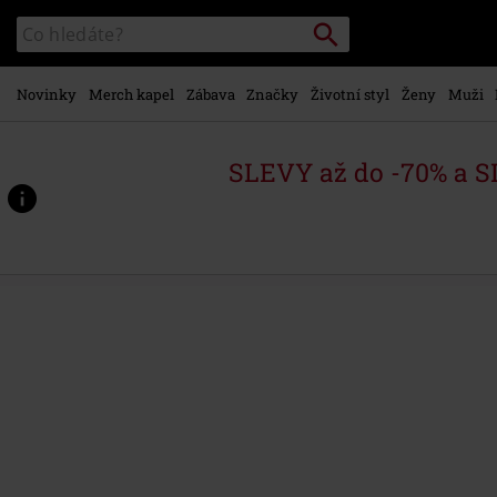
Přejít k
Vyhledávání
Katalog
hlavnímu
vyhledávání
obsahu
Novinky
Merch kapel
Zábava
Značky
Životní styl
Ženy
Muži
SLEVY až do -70% a 
https://www.emp-
shop.cz/p/freedom-
rock-
%282023-
new-
mix%29/562918St.html