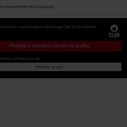
žka momentálně není k dispozici.
oštovném a vyzkoušejte si Backstage Club 30 dní zdarma:
Přidejte si zkušební členství do košíku
 členem, přihlaste se zde:
Přihlašte se nyní