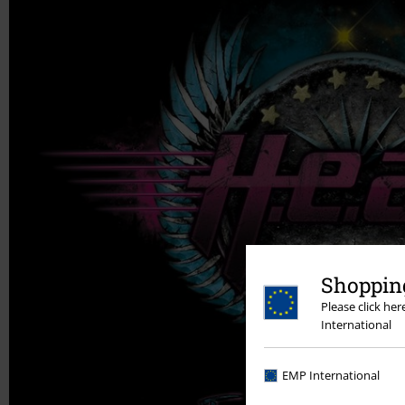
Shopping
Please click he
International
EMP International