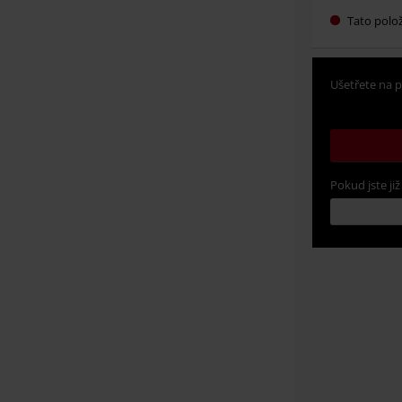
Tato polo
Ušetřete na p
Pokud jste již