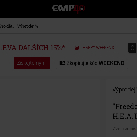
EMP
-
Hudba,
TV
Pro děti
Výprodej %
filmy
&
seriály,
0
0
SLEVA DALŠÍCH 15%*
HAPPY WEEKEND
Merch
pro
hráče,
Získejte nyní!
Zkopírujte kód
WEEKEND
Alternativní
móda
Výprodej!
"Freed
H.E.A.
Více informací