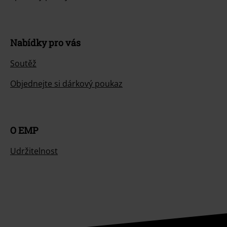
Nabídky pro vás
Soutěž
Objednejte si dárkový poukaz
O EMP
Udržitelnost