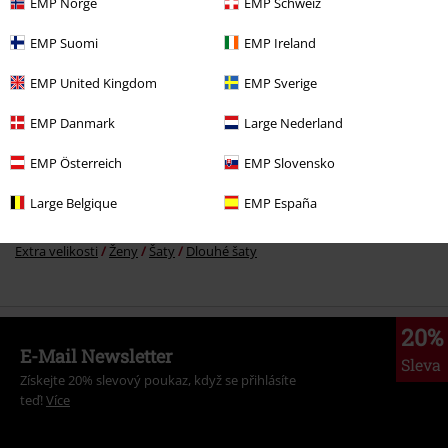
EMP Norge
EMP Schweiz
EMP Suomi
EMP Ireland
More categories. More options.
EMP United Kingdom
EMP Sverige
Značky
Oblečení
Šaty
EMP Danmark
Large Nederland
Oblečení
Šaty
Dlouhé šaty
EMP Österreich
EMP Slovensko
Oblečení & doplňky
One-Pieces
Šaty
Large Belgique
EMP España
Extra velikosti
Ženy
Šaty
Večerní šaty
Extra velikosti
Ženy
Šaty
Dlouhé šaty
20%
E-Mail Newsletter
Sleva
Získejte 20% slevový poukaz, když se přihlásíte
teď!
Více