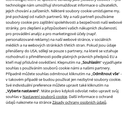
technologie nám umožňují shromažďovat informace o uživatelích,
jejich chování a zařízeních. Některé soubory cookie umísťujeme my,
jiné pocházejí od našich partnerů. My a naši partneři používáme
soubory cookie pro zajištění spolehlivosti a bezpečnosti naší webové
stránky, pro zlepšení a přizpůsobení vašich nákupních zkušeností,
Právní informace
pro provádění analýz a pro marketingové účely (např.
personalizované reklamy) na naší webové stránce, v sociálních
Podmínky
médiích a na webových stránkách třetích stran. Pokud jsou údaje
přenášeny do USA, sdílejí se pouze s partnery, na které se vztahuje
Prohlášení
rozhodnutí o přiměřenosti podle platných právních předpisů EU a
kteří mají příslušné osvědčení. Klepnutím na „
Souhlasím
“ vyjadřujete
souhlas s používáním souborů cookie námi a našimi partnery.
Ochrana osobních údajů
Případně můžete souhlas odmítnout kliknutím na „
Odmítnout vše
“ -
v takovém případě se budou používat jen nezbytné soubory cookie.
Likvidace odpadu a ochrana životního prostředí
Své individuální preference můžete upravit také kliknutím na
„
Vyberte nastavení
“. Máte právo kdykoli odvolat nebo upravit svůj
Prohlášení o shodě
souhlas v
Nastavení souborů cookie
. Další informace o ochraně
údajů naleznete na stránce
Zásady ochrany osobních údajů
.
Informace o přístupnosti
Nastavení souborů cookie