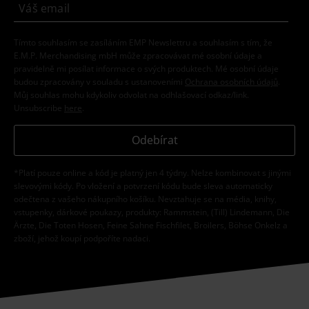
Tímto souhlasím se zasíláním EMP Newslettru a souhlasím s tím, že
E.M.P. Merchandising mbH může zpracovávat mé osobní údaje a
pravidelně mi posílat informace o svých produktech. Mé osobní údaje
budou zpracovány v souladu s ustanoveními
Ochrana osobních údajů
.
Můj souhlas mohu kdykoliv odvolat na odhlašovací odkaz/link.
Unsubscribe
here
.
Odebírat
*Platí pouze online a kód je platný jen 4 týdny. Nelze kombinovat s jinými
slevovými kódy. Po vložení a potvrzení kódu bude sleva automaticky
odečtena z vašeho nákupního košíku. Nevztahuje se na média, knihy,
vstupenky, dárkové poukazy, produkty: Rammstein, (Till) Lindemann, Die
Ärzte, Die Toten Hosen, Feine Sahne Fischfilet, Broilers, Böhse Onkelz a
zboží, jehož koupí podpoříte nadaci.