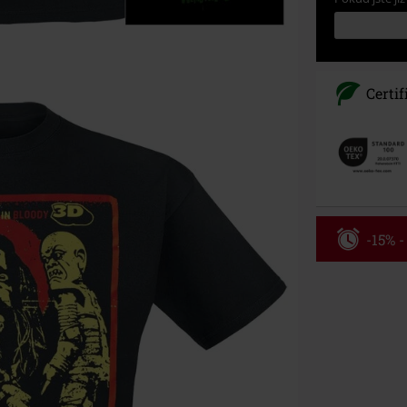
Certif
-15% 
Kód pou
Platné do 8/9/
Minimální hod
Po zadání kódu
Nelze kombinov
Rammstein, (Ti