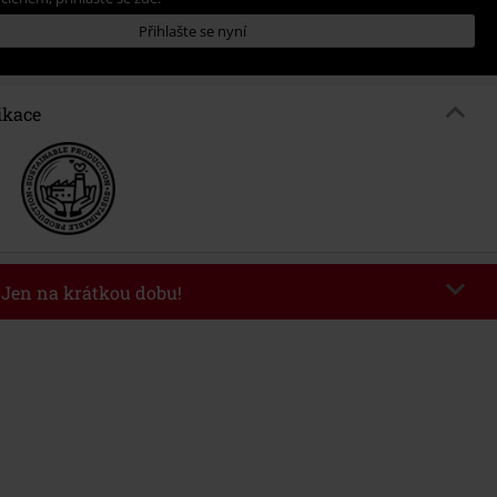
Přihlašte se nyní
ikace
- Jen na krátkou dobu!
kazu
WEEKEND
Kopírovat kód
26
nota objednávky 1.299 Kč.
 v košíku, se sleva uplatní automaticky.
at s jinými akciovými kódy. Sleva se nevztahuje na: knihy, média, vstupenky,
ll) Lindemann, Böhse Onkelz, Broilers, Die Ärzte, Die Toten Hosen, Metality,