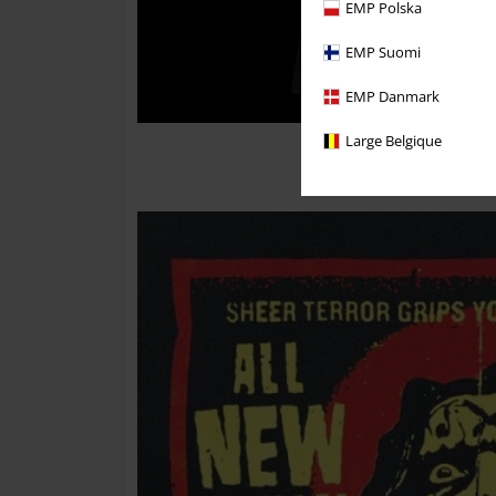
EMP Polska
EMP Suomi
EMP Danmark
Large Belgique