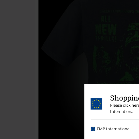
Shopping
Please click he
International
EMP International