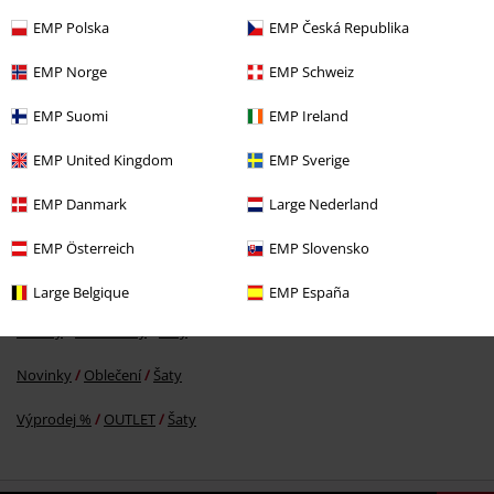
EMP Polska
EMP Česká Republika
EMP Norge
EMP Schweiz
%
EMP Suomi
EMP Ireland
Kč 1.169,00
EMP United Kingdom
EMP Sverige
EMP Danmark
Large Nederland
More categories. More options.
Značky
Oblečení
Šaty
EMP Österreich
EMP Slovensko
Oblečení & doplňky
One-Pieces
Šaty
Large Belgique
EMP España
Značky
Hell Bunny
Šaty
Novinky
Oblečení
Šaty
Výprodej %
OUTLET
Šaty