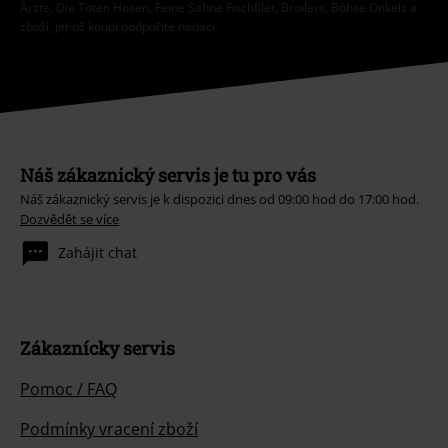
Ärzte, Die Toten Hosen, Feine Sahne Fischfilet, Broilers, Böhse Onkelz a
zboží, jehož koupí podpoříte nadaci.
Náš zákaznický servis je tu pro vás
Náš zákaznický servis je k dispozici dnes od 09:00 hod do 17:00 hod.
Dozvědět se více
Zahájit chat
Zákaznícky servis
Pomoc / FAQ
Podmínky vracení zboží