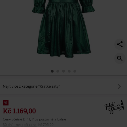
Najít více z kategorie "Krátké šaty"
%
Kč 1.169,00
Ceny včetně DPH, Plus poštovné a balné
30 dní – nejlepší cena
:
Kč 795,20