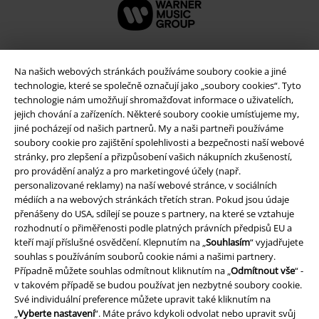
Na našich webových stránkách používáme soubory cookie a jiné
technologie, které se společně označují jako „soubory cookies“. Tyto
technologie nám umožňují shromažďovat informace o uživatelích,
jejich chování a zařízeních. Některé soubory cookie umísťujeme my,
jiné pocházejí od našich partnerů. My a naši partneři používáme
soubory cookie pro zajištění spolehlivosti a bezpečnosti naší webové
stránky, pro zlepšení a přizpůsobení vašich nákupních zkušeností,
pro provádění analýz a pro marketingové účely (např.
Právní informace
personalizované reklamy) na naší webové stránce, v sociálních
médiích a na webových stránkách třetích stran. Pokud jsou údaje
Podmínky
přenášeny do USA, sdílejí se pouze s partnery, na které se vztahuje
rozhodnutí o přiměřenosti podle platných právních předpisů EU a
kteří mají příslušné osvědčení. Klepnutím na „
Souhlasím
“ vyjadřujete
Prohlášení
souhlas s používáním souborů cookie námi a našimi partnery.
Případně můžete souhlas odmítnout kliknutím na „
Odmítnout vše
“ -
Ochrana osobních údajů
v takovém případě se budou používat jen nezbytné soubory cookie.
Své individuální preference můžete upravit také kliknutím na
Likvidace odpadu a ochrana životního prostředí
„
Vyberte nastavení
“. Máte právo kdykoli odvolat nebo upravit svůj