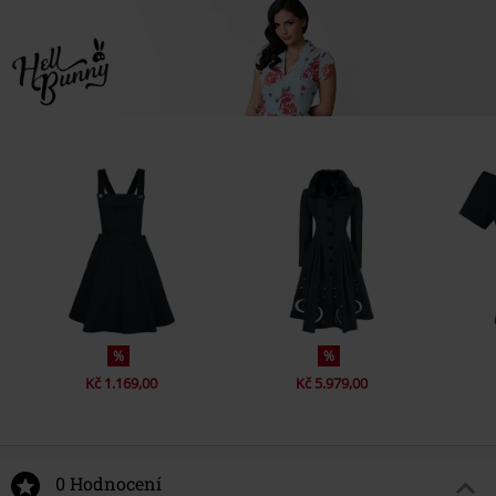
%
%
Kč 1.169,00
Kč 5.979,00
0 Hodnocení