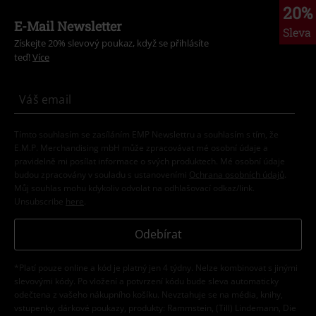
20%
E-Mail Newsletter
Sleva
Získejte 20% slevový poukaz, když se přihlásíte
teď!
Více
Tímto souhlasím se zasíláním EMP Newslettru a souhlasím s tím, že
E.M.P. Merchandising mbH může zpracovávat mé osobní údaje a
pravidelně mi posílat informace o svých produktech. Mé osobní údaje
budou zpracovány v souladu s ustanoveními
Ochrana osobních údajů
.
Můj souhlas mohu kdykoliv odvolat na odhlašovací odkaz/link.
Unsubscribe
here
.
Odebírat
*Platí pouze online a kód je platný jen 4 týdny. Nelze kombinovat s jinými
slevovými kódy. Po vložení a potvrzení kódu bude sleva automaticky
odečtena z vašeho nákupního košíku. Nevztahuje se na média, knihy,
vstupenky, dárkové poukazy, produkty: Rammstein, (Till) Lindemann, Die