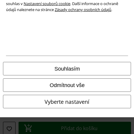
souhlas v
Nastavení souborů cookie
. Další informace o ochraně
Prohlášení o shodě
údajů naleznete na stránce
Zásady ochrany osobních údajů
.
Informace o přístupnosti
Nastavení souborů cookie
Odstoupení od smlouvy
Všechny ceny jsou včetně DPH, bez
poštovného a balného
Souhlasím
© 1986-2026 EMP Merchandising
Odmítnout vše
Vyberte nastavení
Naše online obchody
EMP International
EMP France
Přidat do košíku