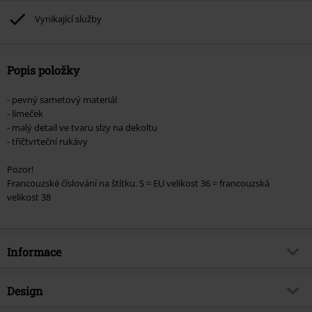
podpoříte nadaci.
Vynikající služby
Popis položky
- pevný sametový materiál
- límeček
- malý detail ve tvaru slzy na dekoltu
- tříčtvrteční rukávy
Pozor!
Francouzské číslování na štítku. S = EU velikost 36 = francouzská
velikost 38
Informace
Zboží č.
350004
Design
Název
Glamorous Velvet Tea Dress