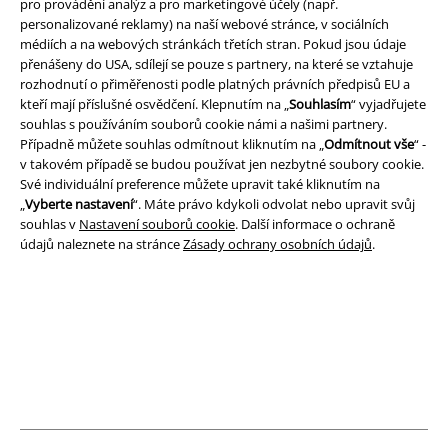
pro provádění analýz a pro marketingové účely (např.
funkce a výhody!
personalizované reklamy) na naší webové stránce, v sociálních
médiích a na webových stránkách třetích stran. Pokud jsou údaje
přenášeny do USA, sdílejí se pouze s partnery, na které se vztahuje
rozhodnutí o přiměřenosti podle platných právních předpisů EU a
kteří mají příslušné osvědčení. Klepnutím na „
Souhlasím
“ vyjadřujete
souhlas s používáním souborů cookie námi a našimi partnery.
A Warner Music Group Company
Případně můžete souhlas odmítnout kliknutím na „
Odmítnout vše
“ -
v takovém případě se budou používat jen nezbytné soubory cookie.
Své individuální preference můžete upravit také kliknutím na
„
Vyberte nastavení
“. Máte právo kdykoli odvolat nebo upravit svůj
souhlas v
Nastavení souborů cookie
. Další informace o ochraně
údajů naleznete na stránce
Zásady ochrany osobních údajů
.
Právní informace