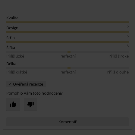
Kvalita
5
Design
5
Střih
5
Šířka
Příliš úzké
Perfektní
Příliš široké
Délka
Příliš krátké
Perfektní
Příliš dlouhé
Ověřená recenze
Pomohlo Vám toto hodnocení?
Komentář