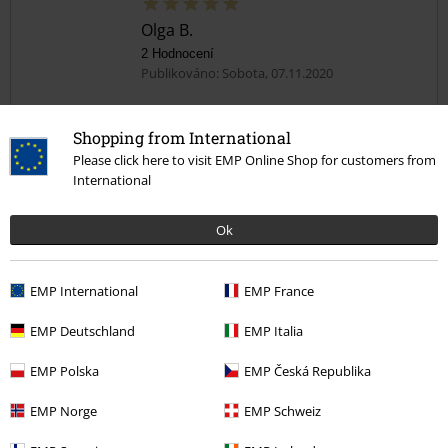
Olga B.
2 Hodnocení
Publikováno: Sobota, 07.11.2020
Paní
Shopping from International
Perfektně mi šaty padly, jsem velmi spokojená
Please click here to visit EMP Online Shop for customers from
International
Ok
Kvalita
EMP International
EMP France
5
Design
5
EMP Deutschland
EMP Italia
Střih
5
Šířka
EMP Polska
EMP Česká Republika
Příliš úzké
Perfektní
Příliš široké
EMP Norge
EMP Schweiz
Délka
Příliš krátké
Perfektní
Příliš dlouhé