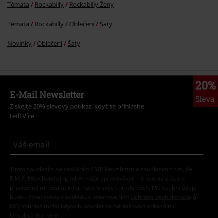
Témata
Rockabilly
Rockabilly Ženy
Témata
Rockabilly
Oblečení
Šaty
Novinky
Oblečení
Šaty
20%
E-Mail Newsletter
Sleva
Získejte 20% slevový poukaz, když se přihlásíte
teď!
Více
Tímto souhlasím se zasíláním EMP Newslettru a souhlasím s tím, že
E.M.P. Merchandising mbH může zpracovávat mé osobní údaje a
pravidelně mi posílat informace o svých produktech. Mé osobní údaje
budou zpracovány v souladu s ustanoveními
Ochrana osobních údajů
.
Můj souhlas mohu kdykoliv odvolat na odhlašovací odkaz/link.
Unsubscribe
here
.