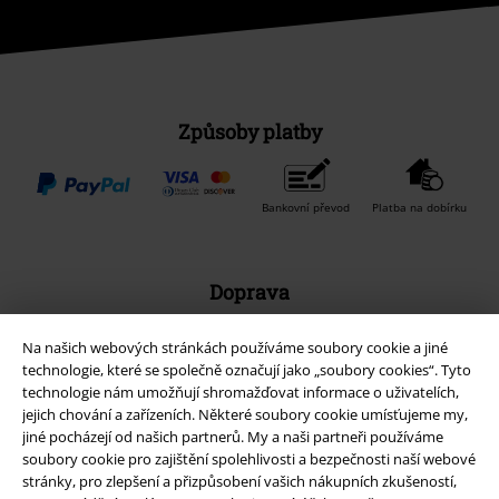
Způsoby platby
Bankovní převod
Platba na dobírku
Doprava
Na našich webových stránkách používáme soubory cookie a jiné
technologie, které se společně označují jako „soubory cookies“. Tyto
Balíkovna
Balík Do ruky
technologie nám umožňují shromažďovat informace o uživatelích,
jejich chování a zařízeních. Některé soubory cookie umísťujeme my,
jiné pocházejí od našich partnerů. My a naši partneři používáme
EMP aplikaci
soubory cookie pro zajištění spolehlivosti a bezpečnosti naší webové
stránky, pro zlepšení a přizpůsobení vašich nákupních zkušeností,
Stáhněte si novou EMP aplikaci zdarma a využijte všechny nové