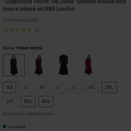
"Glamorous Velvet Tea Dress" Středně dlouhé šaty
tmave zelená od H&R London
Více informací o zboží
(2)
Vyberte
Barva:
tmave zelená
si
velikost
XS
S
M
L
XL
XXL
3XL
4XL
5XL
6XL
Rozměrová a velikostní tabulka
Na skladě