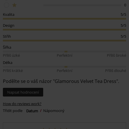
0
Kvalita
5/5
Design
5/5
Střih
5/5
Šířka
Příliš úzké
Perfektní
Příliš široké
Délka
Příliš krátké
Perfektní
Příliš dlouhé
Podělte se o váš názor "Glamorous Velvet Tea Dress".
Napsat hodnocení
How do reviews work?
Třídit podle
Datum
Nápomocný