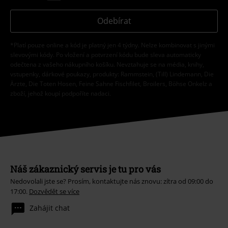
Odebírat
*Platí pouze online a kód je platný jen 4 týdny. Nelze kombinovat s jinými
slevovými kódy. Po vložení a potvrzení kódu bude sleva automaticky
odečtena z vašeho nákupního košíku. Nevztahuje se na média, knihy,
vstupenky, dárkové poukazy, produkty: Rammstein, (Till) Lindemann, Die
Ärzte, Die Toten Hosen, Feine Sahne Fischfilet, Broilers, Böhse Onkelz a
zboží, jehož koupí podpoříte nadaci.
Náš zákaznický servis je tu pro vás
Nedovolali jste se? Prosím, kontaktujte nás znovu: zítra od 09:00 do
17:00.
Dozvědět se více
Zahájit chat