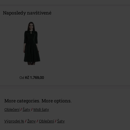
Naposledy navštívené
Odeslat komentář
Kč 1.769,00
Od
More categories. More options.
Oblečení
Šaty
Midi šaty
Výprodej %
Ženy
Oblečení
Šaty