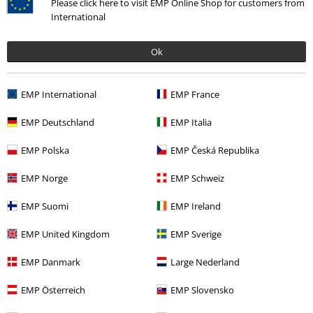
Please click here to visit EMP Online Shop for customers from
International
Ok
EMP International
EMP France
EMP Deutschland
EMP Italia
More categories. More options.
EMP Polska
EMP Česká Republika
Filmy & seriály
Dětské oblečení
Trička
EMP Norge
EMP Schweiz
Gaming
Oblečení
Dětské oblečení
EMP Suomi
EMP Ireland
Gaming
Dětské oblečení
EMP United Kingdom
EMP Sverige
Výprodej %
Pro deti
Dětské oblečení
EMP Danmark
Large Nederland
Filmy & seriály
Filmy & seriály
TV-seriály
Dětské oblečení
EMP Österreich
EMP Slovensko