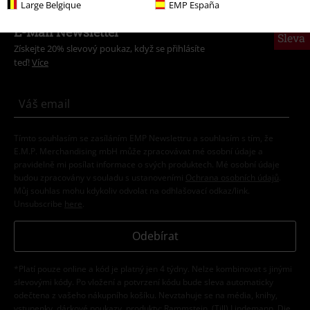
Large Belgique
EMP España
20%
E-Mail Newsletter
Sleva
Získejte 20% slevový poukaz, když se přihlásíte
teď!
Více
Tímto souhlasím se zasíláním EMP Newslettru a souhlasím s tím, že
E.M.P. Merchandising mbH může zpracovávat mé osobní údaje a
pravidelně mi posílat informace o svých produktech. Mé osobní údaje
budou zpracovány v souladu s ustanoveními
Ochrana osobních údajů
.
Můj souhlas mohu kdykoliv odvolat na odhlašovací odkaz/link.
Unsubscribe
here
.
Odebírat
*Platí pouze online a kód je platný jen 4 týdny. Nelze kombinovat s jinými
slevovými kódy. Po vložení a potvrzení kódu bude sleva automaticky
odečtena z vašeho nákupního košíku. Nevztahuje se na média, knihy,
vstupenky, dárkové poukazy, produkty: Rammstein, (Till) Lindemann, Die