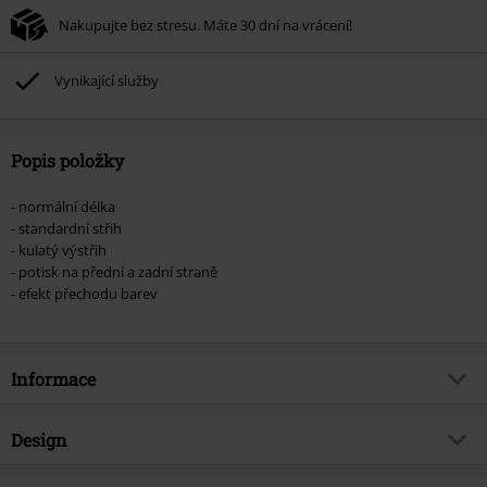
Nelze kombinovat s jinými akciovými kódy. Sleva se nevztahuje na: knihy,
Nakupujte bez stresu. Máte 30 dní na vrácení!
média, vstupenky, Rammstein, (Till) Lindemann, Böhse Onkelz, Broilers, Die
Ärzte, Die Toten Hosen, Metality, dárkové poukazy a položky, jejichž koupí
podpoříte nadaci.
Vynikající služby
Popis položky
- normální délka
- standardní střih
- kulatý výstřih
- potisk na přední a zadní straně
- efekt přechodu barev
Informace
Zboží č.
566751
Design
Název
Glurak