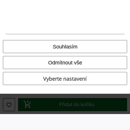
Prohlášení o shodě
Informace o přístupnosti
Nastavení souborů cookie
Souhlasím
Odstoupení od smlouvy
Odmítnout vše
Všechny ceny jsou včetně DPH, bez
poštovného a balného
© 1986-2026 EMP Merchandising
Vyberte nastavení
Naše online obchody
Přidat do košíku
EMP International
EMP France