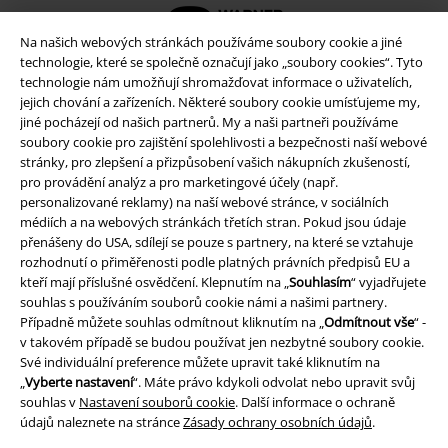
Na našich webových stránkách používáme soubory cookie a jiné
technologie, které se společně označují jako „soubory cookies“. Tyto
technologie nám umožňují shromažďovat informace o uživatelích,
jejich chování a zařízeních. Některé soubory cookie umísťujeme my,
jiné pocházejí od našich partnerů. My a naši partneři používáme
soubory cookie pro zajištění spolehlivosti a bezpečnosti naší webové
stránky, pro zlepšení a přizpůsobení vašich nákupních zkušeností,
pro provádění analýz a pro marketingové účely (např.
personalizované reklamy) na naší webové stránce, v sociálních
médiích a na webových stránkách třetích stran. Pokud jsou údaje
přenášeny do USA, sdílejí se pouze s partnery, na které se vztahuje
rozhodnutí o přiměřenosti podle platných právních předpisů EU a
Právní informace
kteří mají příslušné osvědčení. Klepnutím na „
Souhlasím
“ vyjadřujete
souhlas s používáním souborů cookie námi a našimi partnery.
Podmínky
Případně můžete souhlas odmítnout kliknutím na „
Odmítnout vše
“ -
v takovém případě se budou používat jen nezbytné soubory cookie.
Prohlášení
Své individuální preference můžete upravit také kliknutím na
„
Vyberte nastavení
“. Máte právo kdykoli odvolat nebo upravit svůj
Ochrana osobních údajů
souhlas v
Nastavení souborů cookie
. Další informace o ochraně
údajů naleznete na stránce
Zásady ochrany osobních údajů
.
Likvidace odpadu a ochrana životního prostředí