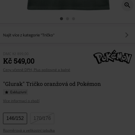
Najít více z kategorie "Tričko"
DMC
Kč 899,00
Kč 549,00
Ceny včetně DPH, Plus poštovné a balné
"Glurak" Tričko oranžová od Pokémon
Exkluzivní
Více informací o zboží
Vyberte
146/152
170/176
si
Rozměrová a velikostní tabulka
velikost