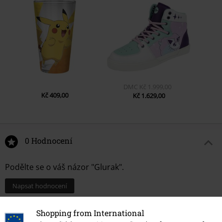
DMC
Kč 1.999,00
Kč 409,00
Kč 1.629,00
0 Hodnocení
Podělte se o váš názor "Glurak".
Napsat hodnocení
Shopping from International