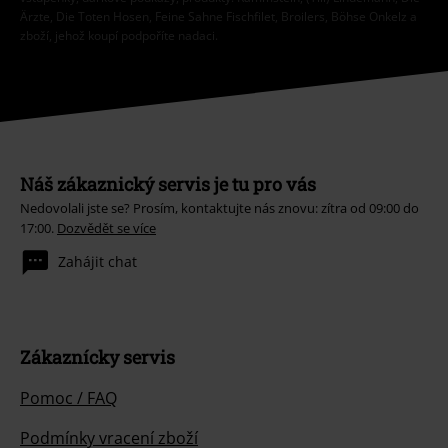
Ärzte, Die Toten Hosen, Feine Sahne Fischfilet, Broilers, Böhse Onkelz a
zboží, jehož koupí podpoříte nadaci.
Náš zákaznický servis je tu pro vás
Nedovolali jste se? Prosím, kontaktujte nás znovu: zítra od 09:00 do
17:00.
Dozvědět se více
Zahájit chat
Zákaznícky servis
Pomoc / FAQ
Podmínky vracení zboží