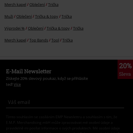
Merch kapel
Oblečení
Trička
Muži
Oblečení
Trička & topy
Trička
Výprodej %
Oblečení
Trička & topy
Trička
Merch kapel
Top Bands
Tool
Trička
20%
E-Mail Newsletter
Sleva
Získejte 20% slevový poukaz, když se přihlásíte
teď!
Více
Tímto souhlasím se zasíláním EMP Newslettru a souhlasím s tím, že
E.M.P. Merchandising mbH může zpracovávat mé osobní údaje a
pravidelně mi posílat informace o svých produktech. Mé osobní údaje