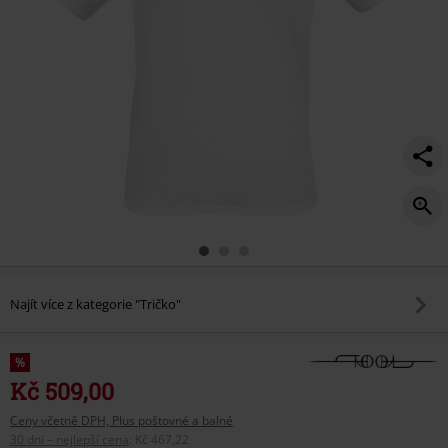
Najít více z kategorie "Tričko"
%
Kč 509,00
Ceny včetně DPH, Plus poštovné a balné
30 dní – nejlepší cena
:
Kč 467,22