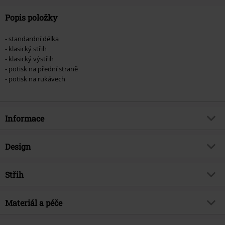
Popis položky
- standardní délka
- klasický střih
- klasický výstřih
- potisk na přední straně
- potisk na rukávech
Informace
Zboží č.
464531
Design
Název
Gold ISO
Typ výrobku
Tričko
Hudební žánr
Střih
Alternativní / nezávislý
Vzor
běžný
Téma produktů
Merch kapel, Kapely
Střih/vrchní díl
Regular
Vytištěno
Materiál a péče
Ano
Licence
oficiálně licencovaný produkt
Délka
Normální
Typ potisku
Sítotisk
Kapela
Tool