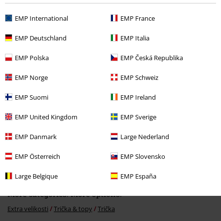
EMP International
EMP France
EMP Deutschland
EMP Italia
Naposledy navštívené
EMP Polska
EMP Česká Republika
EMP Norge
EMP Schweiz
EMP Suomi
EMP Ireland
EMP United Kingdom
EMP Sverige
EMP Danmark
Large Nederland
%
Kč 509,00
EMP Österreich
EMP Slovensko
Large Belgique
EMP España
More categories. More options.
Extra velikosti
Trička & topy
Trička