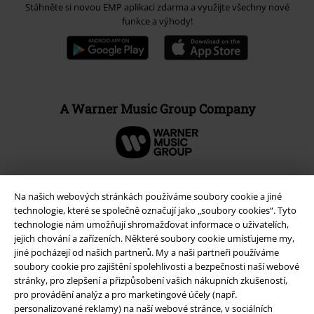
Stáhněte si novou EMP aplikaci zdarma a využijte všechny nové
funkce a výhody!
A Warner Music Group Company
Na našich webových stránkách používáme soubory cookie a jiné
technologie, které se společně označují jako „soubory cookies“. Tyto
technologie nám umožňují shromažďovat informace o uživatelích,
jejich chování a zařízeních. Některé soubory cookie umísťujeme my,
jiné pocházejí od našich partnerů. My a naši partneři používáme
soubory cookie pro zajištění spolehlivosti a bezpečnosti naší webové
stránky, pro zlepšení a přizpůsobení vašich nákupních zkušeností,
pro provádění analýz a pro marketingové účely (např.
personalizované reklamy) na naší webové stránce, v sociálních
Právní informace