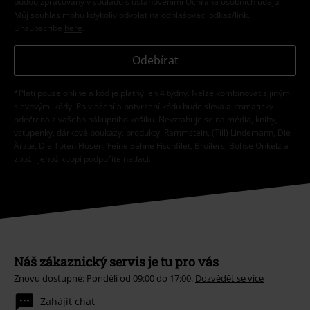
budou zpracovány v souladu s ustanoveními
Ochrana osobních údajů
.
Můj souhlas mohu kdykoliv odvolat na odhlašovací odkaz/link.
Unsubscribe
here
.
Odebírat
*Platí pouze online a kód je platný jen 4 týdny. Nelze kombinovat s jinými
slevovými kódy. Po vložení a potvrzení kódu bude sleva automaticky
odečtena z vašeho nákupního košíku. Nevztahuje se na média, knihy,
vstupenky, dárkové poukazy, produkty: Rammstein, (Till) Lindemann, Die
Ärzte, Die Toten Hosen, Feine Sahne Fischfilet, Broilers, Böhse Onkelz a
zboží, jehož koupí podpoříte nadaci.
Náš zákaznický servis je tu pro vás
Znovu dostupné: Pondělí od 09:00 do 17:00.
Dozvědět se více
Zahájit chat