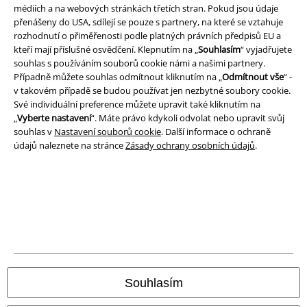
médiích a na webových stránkách třetích stran. Pokud jsou údaje
přenášeny do USA, sdílejí se pouze s partnery, na které se vztahuje
Podmínky
rozhodnutí o přiměřenosti podle platných právních předpisů EU a
kteří mají příslušné osvědčení. Klepnutím na „
Souhlasím
“ vyjadřujete
Prohlášení
souhlas s používáním souborů cookie námi a našimi partnery.
Případně můžete souhlas odmítnout kliknutím na „
Odmítnout vše
“ -
Ochrana osobních údajů
v takovém případě se budou používat jen nezbytné soubory cookie.
Své individuální preference můžete upravit také kliknutím na
Likvidace odpadu a ochrana životního prostředí
„
Vyberte nastavení
“. Máte právo kdykoli odvolat nebo upravit svůj
souhlas v
Nastavení souborů cookie
. Další informace o ochraně
údajů naleznete na stránce
Zásady ochrany osobních údajů
.
Prohlášení o shodě
Informace o přístupnosti
Nastavení souborů cookie
Odstoupení od smlouvy
Všechny ceny jsou včetně DPH, bez
poštovného a balného
Souhlasím
© 1986-2026 EMP Merchandising