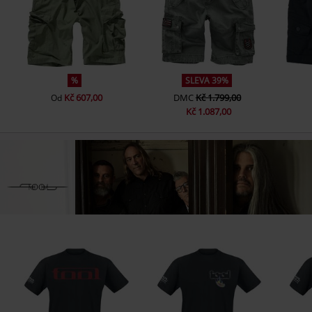
%
SLEVA 39%
Kč 607,00
DMC
Kč 1.799,00
Od
Kč 1.087,00