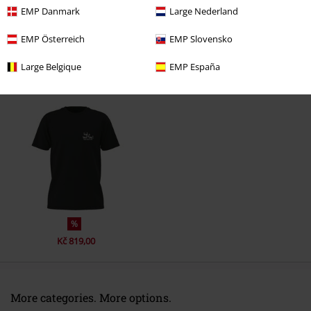
EMP Danmark
Large Nederland
EMP Österreich
EMP Slovensko
Large Belgique
EMP España
Naposledy navštívené
%
Kč 819,00
More categories. More options.