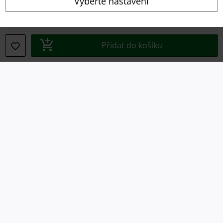
Vyberte nastavení
Právní informace
Podmínky
Přidat do košíku
Prohlášení
Ochrana osobních údajů
Likvidace odpadu a ochrana životního prostředí
Prohlášení o shodě
Informace o přístupnosti
Nastavení souborů cookie
Odstoupení od smlouvy
Všechny ceny jsou včetně DPH, bez
poštovného a balného