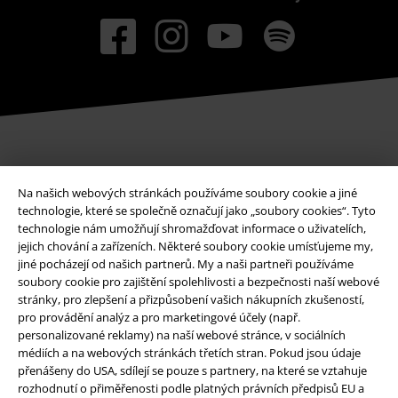
Způsoby platby
Na našich webových stránkách používáme soubory cookie a jiné
technologie, které se společně označují jako „soubory cookies“. Tyto
technologie nám umožňují shromažďovat informace o uživatelích,
Bankovní převod
Platba na dobírku
jejich chování a zařízeních. Některé soubory cookie umísťujeme my,
jiné pocházejí od našich partnerů. My a naši partneři používáme
soubory cookie pro zajištění spolehlivosti a bezpečnosti naší webové
stránky, pro zlepšení a přizpůsobení vašich nákupních zkušeností,
Doprava
pro provádění analýz a pro marketingové účely (např.
personalizované reklamy) na naší webové stránce, v sociálních
médiích a na webových stránkách třetích stran. Pokud jsou údaje
Balíkovna
Balík Do ruky
přenášeny do USA, sdílejí se pouze s partnery, na které se vztahuje
rozhodnutí o přiměřenosti podle platných právních předpisů EU a