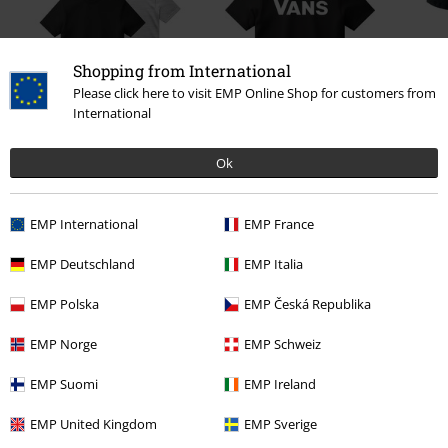
Shopping from International
Please click here to visit EMP Online Shop for customers from
International
%
%
Kč 979,00
Kč 659,00
Ok
EMP International
EMP France
0 Hodnocení
EMP Deutschland
EMP Italia
Podělte se o váš názor "Good Times 66".
EMP Polska
EMP Česká Republika
Napsat hodnocení
EMP Norge
EMP Schweiz
EMP Suomi
EMP Ireland
EMP United Kingdom
EMP Sverige