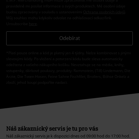
E.M.P. Merchandising mbH může zpracovávat mé osobní údaje a
pravidelně mi posílat informace o svých produktech. Mé osobní údaje
budou zpracovány v souladu s ustanoveními
Ochrana osobních údajů
.
Můj souhlas mohu kdykoliv odvolat na odhlašovací odkaz/link.
Unsubscribe
here
.
Odebírat
*Platí pouze online a kód je platný jen 4 týdny. Nelze kombinovat s jinými
slevovými kódy. Po vložení a potvrzení kódu bude sleva automaticky
odečtena z vašeho nákupního košíku. Nevztahuje se na média, knihy,
vstupenky, dárkové poukazy, produkty: Rammstein, (Till) Lindemann, Die
Ärzte, Die Toten Hosen, Feine Sahne Fischfilet, Broilers, Böhse Onkelz a
zboží, jehož koupí podpoříte nadaci.
Náš zákaznický servis je tu pro vás
Náš zákaznický servis je k dispozici dnes od 09:00 hod do 17:00 hod.