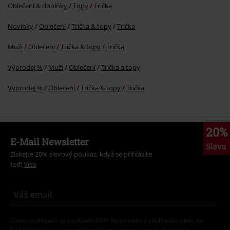
Oblečení & doplňky
Topy
Trička
Novinky
Oblečení
Trička & topy
Trička
Muži
Oblečení
Trička & topy
Trička
Výprodej %
Muži
Oblečení
Trička a topy
Výprodej %
Oblečení
Trička & topy
Trička
20%
E-Mail Newsletter
Sleva
Získejte 20% slevový poukaz, když se přihlásíte
teď!
Více
Tímto souhlasím se zasíláním EMP Newslettru a souhlasím s tím, že