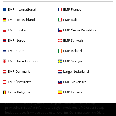
EMP International
EMP France
EMP Deutschland
EMP Italia
EMP Polska
EMP Česká Republika
EMP Norge
EMP Schweiz
EMP Suomi
EMP Ireland
20%
E-Mail Newsletter
Sleva
EMP United Kingdom
EMP Sverige
Získejte 20% slevový poukaz, když se přihlásíte
teď!
Více
EMP Danmark
Large Nederland
EMP Österreich
EMP Slovensko
Large Belgique
EMP España
Tímto souhlasím se zasíláním EMP Newslettru a souhlasím s tím, že
E.M.P. Merchandising mbH může zpracovávat mé osobní údaje a
pravidelně mi posílat informace o svých produktech. Mé osobní údaje
budou zpracovány v souladu s ustanoveními
Ochrana osobních údajů
.