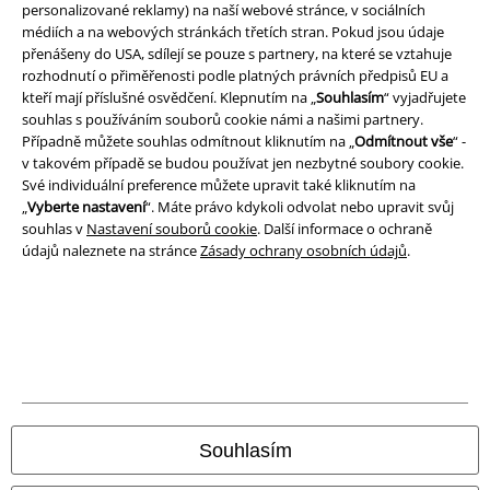
personalizované reklamy) na naší webové stránce, v sociálních
Podmínky
médiích a na webových stránkách třetích stran. Pokud jsou údaje
přenášeny do USA, sdílejí se pouze s partnery, na které se vztahuje
Prohlášení
rozhodnutí o přiměřenosti podle platných právních předpisů EU a
kteří mají příslušné osvědčení. Klepnutím na „
Souhlasím
“ vyjadřujete
Ochrana osobních údajů
souhlas s používáním souborů cookie námi a našimi partnery.
Případně můžete souhlas odmítnout kliknutím na „
Odmítnout vše
“ -
v takovém případě se budou používat jen nezbytné soubory cookie.
Likvidace odpadu a ochrana životního prostředí
Své individuální preference můžete upravit také kliknutím na
„
Vyberte nastavení
“. Máte právo kdykoli odvolat nebo upravit svůj
Prohlášení o shodě
souhlas v
Nastavení souborů cookie
. Další informace o ochraně
údajů naleznete na stránce
Zásady ochrany osobních údajů
.
Informace o přístupnosti
Nastavení souborů cookie
Odstoupení od smlouvy
Všechny ceny jsou včetně DPH, bez
poštovného a balného
© 1986-2026 EMP Merchandising
Souhlasím