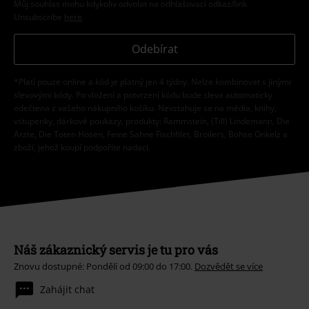
Můj souhlas mohu kdykoliv odvolat na odhlašovací odkaz/link.
Unsubscribe
here
.
Odebírat
*Platí pouze online a kód je platný jen 4 týdny. Nelze kombinovat s jinými
slevovými kódy. Po vložení a potvrzení kódu bude sleva automaticky
odečtena z vašeho nákupního košíku. Nevztahuje se na média, knihy,
vstupenky, dárkové poukazy, produkty: Rammstein, (Till) Lindemann, Die
Ärzte, Die Toten Hosen, Feine Sahne Fischfilet, Broilers, Böhse Onkelz a
zboží, jehož koupí podpoříte nadaci.
Náš zákaznický servis je tu pro vás
Znovu dostupné: Pondělí od 09:00 do 17:00.
Dozvědět se více
Zahájit chat