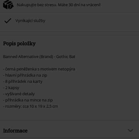
Nakupujte bez stresu. Máte 30 dní na vrácení!
Vynikající služby
Popis položky
Banned Alternative (Brand) - Gothic Bat
- černá peněženka s motivem netopýra
- hlavní přihrádka na zip
- 8 přihrádek na karty
- 2 kapsy
- vyšívané detaily
- přihrádka na mince na zip
- rozměry: cca 10 x 19 x 2,5 cm
Informace