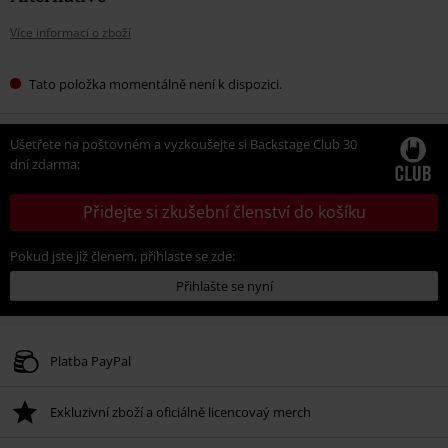
Více informací o zboží
Tato položka momentálně není k dispozici.
Ušetřete na poštovném a vyzkoušejte si Backstage Club 30
dní zdarma:
Přidejte si zkušební členství do košíku
Pokud jste již členem, přihlaste se zde:
Přihlašte se nyní
Platba PayPal
Exkluzivní zboží a oficiálně licencovaý merch