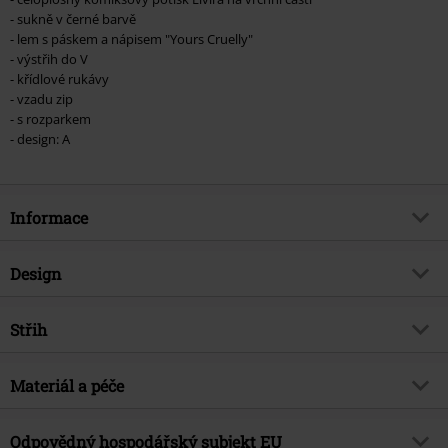
- sukně v černé barvě
- lem s páskem a nápisem "Yours Cruelly"
- výstřih do V
- křídlové rukávy
- vzadu zip
- s rozparkem
- design: A
Informace
Zboží č.
540114
Design
Název
Gothicana AOP Dress
Typ výrobku
Středně dlouhé šaty
Brand
Střih
Gothicana by EMP
Typ šatů
Áčkové šaty
Exkluzivně
Ano
Střih
Elastický pás, Elastický Pás
Vzor
Materiál a péče
běžný, Komics
Téma produktů
Gotika
Délka
Střední
Vytištěno
Ano
Datum vydání
8/23/23
Vrchní materiál
100% polyester
Odpovědný hospodářský subjekt EU
Typ potisku
Sítotisk