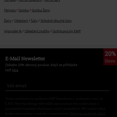
Témata
Gotika
Gotika Ženy
Ženy
Oblečení
Šaty
Středně dlouhé šaty
Výprodej %
Oblečení značky
Gothicana by EMP
20%
E-Mail Newsletter
Sleva
Získejte 20% slevový poukaz, když se přihlásíte
teď!
Více
Tímto souhlasím se zasíláním EMP Newslettru a souhlasím s tím, že
E.M.P. Merchandising mbH může zpracovávat mé osobní údaje a
pravidelně mi posílat informace o svých produktech. Mé osobní údaje
budou zpracovány v souladu s ustanoveními
Ochrana osobních údajů
.