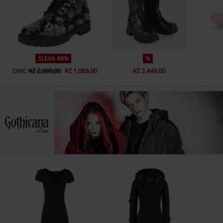
SLEVA 48%
%
DMC
Kč 2.099,00
Kč 1.089,00
Kč 2.449,00