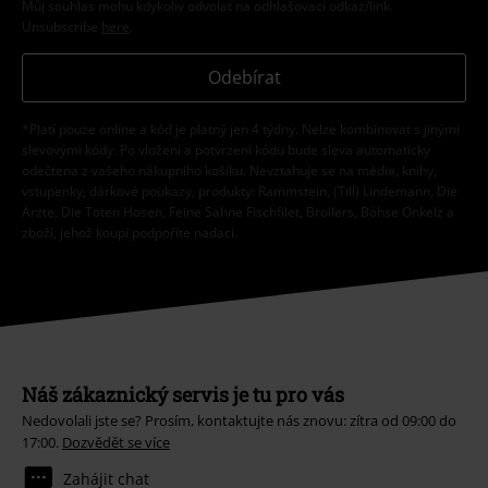
Můj souhlas mohu kdykoliv odvolat na odhlašovací odkaz/link.
Unsubscribe
here
.
Odebírat
*Platí pouze online a kód je platný jen 4 týdny. Nelze kombinovat s jinými
slevovými kódy. Po vložení a potvrzení kódu bude sleva automaticky
odečtena z vašeho nákupního košíku. Nevztahuje se na média, knihy,
vstupenky, dárkové poukazy, produkty: Rammstein, (Till) Lindemann, Die
Ärzte, Die Toten Hosen, Feine Sahne Fischfilet, Broilers, Böhse Onkelz a
zboží, jehož koupí podpoříte nadaci.
Náš zákaznický servis je tu pro vás
Nedovolali jste se? Prosím, kontaktujte nás znovu: zítra od 09:00 do
17:00.
Dozvědět se více
Zahájit chat