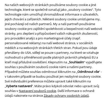
Stáhněte si novou EMP aplikaci zdarma a využijte všechny nové
Na našich webových stránkách používáme soubory cookie a jiné
funkce a výhody!
technologie, které se společně označují jako „soubory cookies“. Tyto
technologie nám umožňují shromažďovat informace o uživatelích,
jejich chování a zařízeních. Některé soubory cookie umísťujeme my,
jiné pocházejí od našich partnerů. My a naši partneři používáme
soubory cookie pro zajištění spolehlivosti a bezpečnosti naší webové
stránky, pro zlepšení a přizpůsobení vašich nákupních zkušeností,
A Warner Music Group Company
pro provádění analýz a pro marketingové účely (např.
personalizované reklamy) na naší webové stránce, v sociálních
médiích a na webových stránkách třetích stran. Pokud jsou údaje
přenášeny do USA, sdílejí se pouze s partnery, na které se vztahuje
rozhodnutí o přiměřenosti podle platných právních předpisů EU a
kteří mají příslušné osvědčení. Klepnutím na „
Souhlasím
“ vyjadřujete
souhlas s používáním souborů cookie námi a našimi partnery.
Případně můžete souhlas odmítnout kliknutím na „
Odmítnout vše
“ -
v takovém případě se budou používat jen nezbytné soubory cookie.
Své individuální preference můžete upravit také kliknutím na
„
Vyberte nastavení
“. Máte právo kdykoli odvolat nebo upravit svůj
souhlas v
Nastavení souborů cookie
. Další informace o ochraně
údajů naleznete na stránce
Zásady ochrany osobních údajů
.