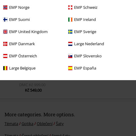
EMP Norge
EMP Schweiz
EMP Suomi
EMP Ireland
Naposledy navštívené
EMP United Kingdom
EMP Sverige
EMP Danmark
Large Nederland
EMP Österreich
EMP Slovensko
Large Belgique
EMP España
DMC
Kč 999,00
Kč 549,00
More categories. More options.
Témata
Gotika
Oblečení
Šaty
Témata
Černé oblečení
černé šaty