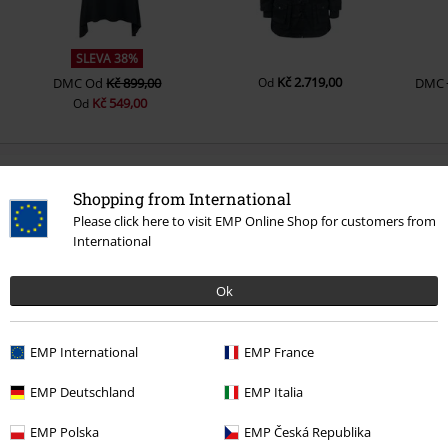
SLEVA 38%
Kč 2.719,00
DMC
Od
Kč 899,00
Od
DMC
Kč 549,00
Od
0 Hodnocení
Shopping from International
Please click here to visit EMP Online Shop for customers from
Podělte se o váš názor "Gothicana AOP Dress".
International
Napsat hodnocení
Ok
EMP International
EMP France
EMP Deutschland
EMP Italia
EMP Polska
EMP Česká Republika