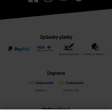
Způsoby platby
Bankovní převod
Platba na dobírku
Doprava
Balíkovna
Balík Do ruky
EMP aplikaci