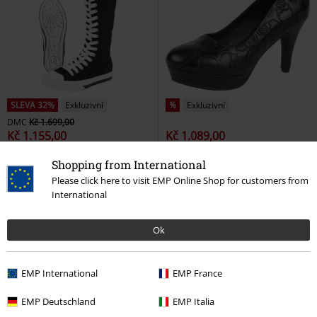
SLEVA 32%
Exkluzivní
%
Exkluzivní
DMC
Kč 1.699,00
Kč 1.155,00
Kč 1.089,00
Walk The Line
RED by EMP
Boty na vysokých podpatcích s
Shopping from International
Vysoké tenisky
lebkami
Rock Rebel by EMP
Please click here to visit EMP Online Shop for customers from
Vysoké podpatky
International
Ok
EMP International
EMP France
EMP Deutschland
EMP Italia