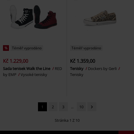
%
Téměř vyprodáno
Téměř vyprodáno
Kč 1.229,00
Kč 1.359,00
Sada tenisek Walk the Line
RED
Tenisky
Dockers by Gerli
by EMP
Vysoké tenisky
Tenisky
1
2
3
...
10
Stránka 1 Z 10