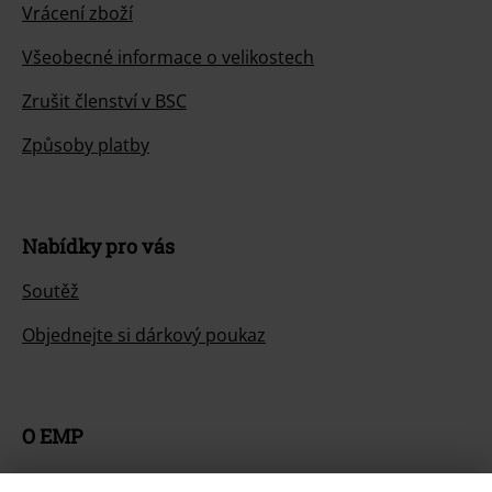
Vrácení zboží
Všeobecné informace o velikostech
Zrušit členství v BSC
Způsoby platby
Nabídky pro vás
Soutěž
Objednejte si dárkový poukaz
O EMP
Udržitelnost