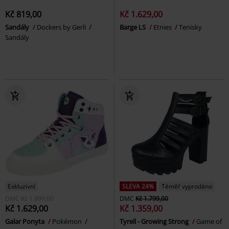
Kč 819,00
Kč 1.629,00
Sandály
Dockers by Gerli
Barge LS
Etnies
Tenisky
Sandály
Exkluzivní
SLEVA 24%
Téměř vyprodáno
DMC
Kč 1.999,00
DMC
Kč 1.799,00
Kč 1.629,00
Kč 1.359,00
Galar Ponyta
Pokémon
Tyrell - Growing Strong
Game of