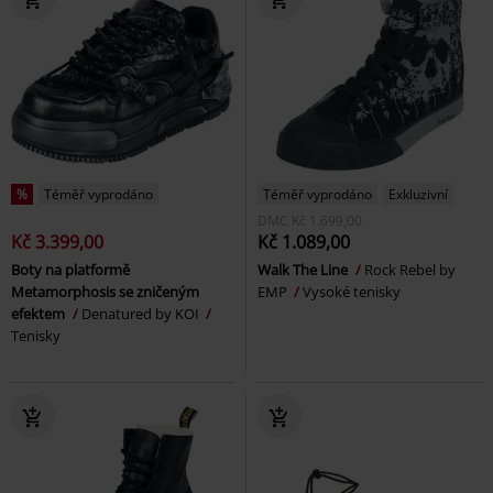
%
Téměř vyprodáno
Téměř vyprodáno
Exkluzivní
DMC
Kč 1.699,00
Kč 3.399,00
Kč 1.089,00
Boty na platformě
Walk The Line
Rock Rebel by
Metamorphosis se zničeným
EMP
Vysoké tenisky
efektem
Denatured by KOI
Tenisky