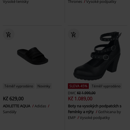
Vysoké tenisky
Thrones
Vysoké podpatky
Téměř vyprodáno
Novinky
SLEVA 45%
Téměř vyprodáno
DMC
Kč 1.999,00
Kč 629,00
Kč 1.089,00
ADILETTE AQUA
Adidas
Boty na vysokých podpatcích s
Sandály
řemínky a nýty
Gothicana by
EMP
Vysoké podpatky