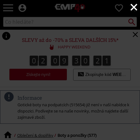
×
EMP
0
-
Hudba,
Vyhled
Katalog
TV
vyhledávání
filmy
&
SLEVY až do -70% a SLEVA DALŠÍCH 15%*
seriály,
HAPPY WEEKEND
Merch
pro
0
2
0
9
3
0
2
0
0
2
0
9
3
0
1
9
1
9
0
1
2
hráče,
Alternativní
Získejte nyní!
móda
Zkopírujte kód
WEEKEND
Informace
Gotické boty na podpatcích (515654) již není v naší nabídce k
dispozici. Podívejte se na naše novinky, možná najdete další
zajímavé zboží.
Oblečení & doplňky
Boty a ponožky (577)