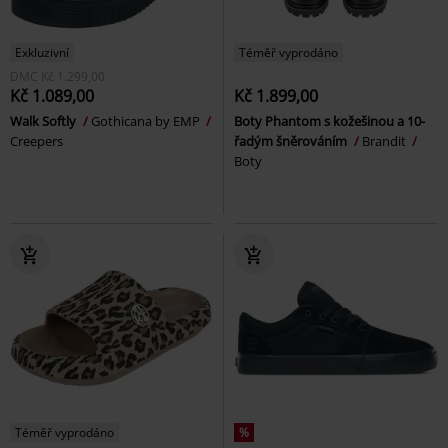
Exkluzivní
Téměř vyprodáno
DMC
Kč 1.299,00
Kč 1.089,00
Kč 1.899,00
Walk Softly
Gothicana by EMP
Boty Phantom s kožešinou a 10-
Creepers
řadým šněrováním
Brandit
Boty
Téměř vyprodáno
%