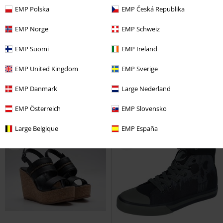
EMP Polska
EMP Česká Republika
EMP Norge
EMP Schweiz
SLEVA 52%
Exkluzivní
%
Exkluzivní
EMP Suomi
EMP Ireland
DMC
Kč 1.999,00
Kč 949,00
Kč 759,00
EMP United Kingdom
EMP Sverige
Celtic fine lines
Black Premium
Sandály
Black Premium by EMP
by EMP
Boty
Sandály
EMP Danmark
Large Nederland
EMP Österreich
EMP Slovensko
Large Belgique
EMP España