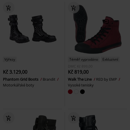
Výřezy
Téměř vyprodáno
Exkluzivní
DMC
Kč 899,00
Kč 3.129,00
Kč 819,00
Phantom Grid Boots
Brandit
Walk The Line
RED by EMP
Motorkářské boty
Vysoké tenisky