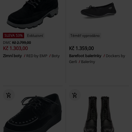
SLEVA 53%
Exkluzivní
Téměř vyprodáno
DMC
Kč 2.799,00
Kč 1.303,00
Kč 1.359,00
Zimní boty
RED by EMP
Boty
Barefoot balerinky
Dockers by
Gerli
Baleríny