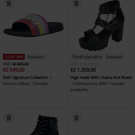
SLEVA 38%
Exkluzivní
Téměř vyprodáno
Exkluzivní
DMC
Kč 899,00
DMC
Kč 2.299,00
Kč 549,00
Kč 1.359,00
EMP Signature Collection
High Heels With Chains And Rivets
Electric Callboy
Sandály
Gothicana by EMP
Vysoké
podpatky