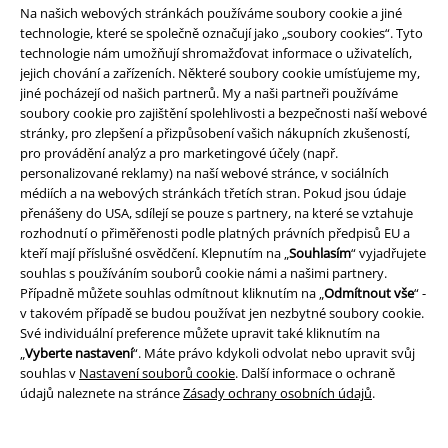
Na našich webových stránkách používáme soubory cookie a jiné
technologie, které se společně označují jako „soubory cookies“. Tyto
technologie nám umožňují shromažďovat informace o uživatelích,
jejich chování a zařízeních. Některé soubory cookie umísťujeme my,
jiné pocházejí od našich partnerů. My a naši partneři používáme
soubory cookie pro zajištění spolehlivosti a bezpečnosti naší webové
stránky, pro zlepšení a přizpůsobení vašich nákupních zkušeností,
pro provádění analýz a pro marketingové účely (např.
personalizované reklamy) na naší webové stránce, v sociálních
Staňte se součástí komunity!
médiích a na webových stránkách třetích stran. Pokud jsou údaje
přenášeny do USA, sdílejí se pouze s partnery, na které se vztahuje
rozhodnutí o přiměřenosti podle platných právních předpisů EU a
kteří mají příslušné osvědčení. Klepnutím na „
Souhlasím
“ vyjadřujete
souhlas s používáním souborů cookie námi a našimi partnery.
Případně můžete souhlas odmítnout kliknutím na „
Odmítnout vše
“ -
v takovém případě se budou používat jen nezbytné soubory cookie.
Své individuální preference můžete upravit také kliknutím na
„
Vyberte nastavení
“. Máte právo kdykoli odvolat nebo upravit svůj
souhlas v
Nastavení souborů cookie
. Další informace o ochraně
údajů naleznete na stránce
Zásady ochrany osobních údajů
.
Způsoby platby