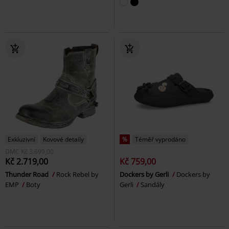
Exkluzivní
Kovové detaily
%
Téměř vyprodáno
DMC
Kč 3.699,00
Kč 2.719,00
Kč 759,00
Thunder Road
Rock Rebel by
Dockers by Gerli
Dockers by
EMP
Boty
Gerli
Sandály