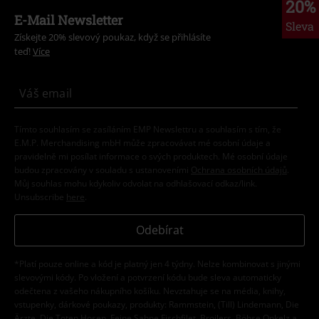
20%
E-Mail Newsletter
Sleva
Získejte 20% slevový poukaz, když se přihlásíte
teď!
Více
Tímto souhlasím se zasíláním EMP Newslettru a souhlasím s tím, že
E.M.P. Merchandising mbH může zpracovávat mé osobní údaje a
pravidelně mi posílat informace o svých produktech. Mé osobní údaje
budou zpracovány v souladu s ustanoveními
Ochrana osobních údajů
.
Můj souhlas mohu kdykoliv odvolat na odhlašovací odkaz/link.
Unsubscribe
here
.
Odebírat
*Platí pouze online a kód je platný jen 4 týdny. Nelze kombinovat s jinými
slevovými kódy. Po vložení a potvrzení kódu bude sleva automaticky
odečtena z vašeho nákupního košíku. Nevztahuje se na média, knihy,
vstupenky, dárkové poukazy, produkty: Rammstein, (Till) Lindemann, Die
Ärzte, Die Toten Hosen, Feine Sahne Fischfilet, Broilers, Böhse Onkelz a