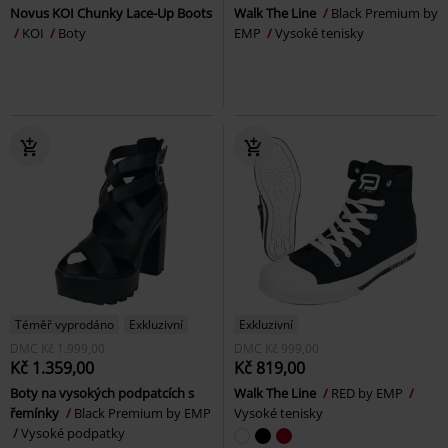
Novus KOI Chunky Lace-Up Boots
Walk The Line
Black Premium by
KOI
Boty
EMP
Vysoké tenisky
Téměř vyprodáno
Exkluzivní
Exkluzivní
DMC
Kč 1.999,00
DMC
Kč 999,00
Kč 1.359,00
Kč 819,00
Boty na vysokých podpatcích s
Walk The Line
RED by EMP
řemínky
Black Premium by EMP
Vysoké tenisky
Vysoké podpatky