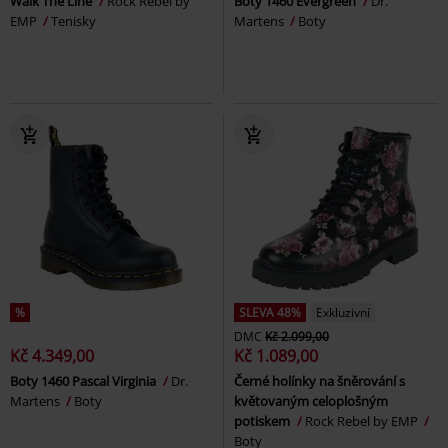
Walk The Line
Rock Rebel by
Boty 1460 Evergreen
Dr.
EMP
Tenisky
Martens
Boty
%
SLEVA 48%
Exkluzivní
DMC
Kč 2.099,00
Kč 4.349,00
Kč 1.089,00
Boty 1460 Pascal Virginia
Dr.
Černé holínky na šněrování s
Martens
Boty
květovaným celoplošným
potiskem
Rock Rebel by EMP
Boty