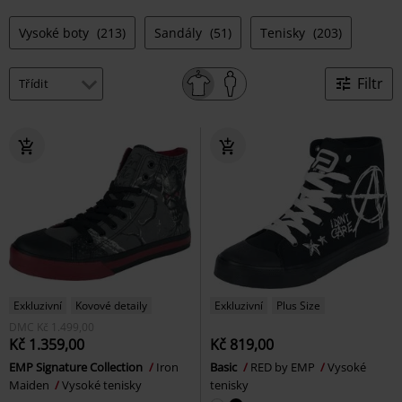
Vysoké boty
(213)
Sandály
(51)
Tenisky
(203)
Filtr
Exkluzivní
Kovové detaily
Exkluzivní
Plus Size
DMC
Kč 1.499,00
Kč 1.359,00
Kč 819,00
EMP Signature Collection
Iron
Basic
RED by EMP
Vysoké
Maiden
Vysoké tenisky
tenisky