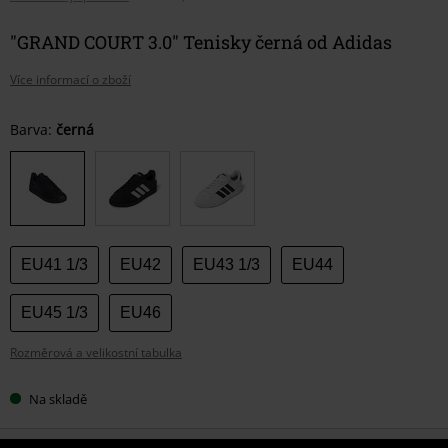
"GRAND COURT 3.0" Tenisky černá od Adidas
Více informací o zboží
Vyberte
Barva:
černá
si
velikost
EU41 1/3
EU42
EU43 1/3
EU44
EU45 1/3
EU46
Rozměrová a velikostní tabulka
Na skladě