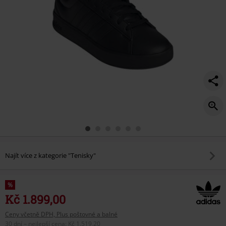
Najít více z kategorie "Tenisky"
%
Kč 1.899,00
Ceny včetně DPH, Plus poštovné a balné
30 dní – nejlepší cena
:
Kč 1.519,20