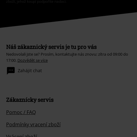
zboží, jehož koupí podpoříte nadaci.
Náš zákaznický servis je tu pro vás
Nedovolali jste se? Prosím, kontaktujte nás znovu: zítra od 09:00 do
17:00.
Dozvědět se více
Zahájit chat
Zákaznícky servis
Pomoc / FAQ
Podmínky vracení zboží
Vrácení zboží