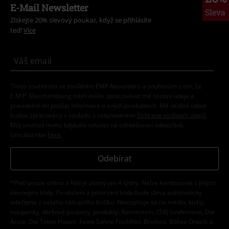
E-Mail Newsletter
Sleva
Získejte 20% slevový poukaz, když se přihlásíte
teď!
Více
Tímto souhlasím se zasíláním EMP Newslettru a souhlasím s tím, že
E.M.P. Merchandising mbH může zpracovávat mé osobní údaje a
pravidelně mi posílat informace o svých produktech. Mé osobní údaje
budou zpracovány v souladu s ustanoveními
Ochrana osobních údajů
.
Můj souhlas mohu kdykoliv odvolat na odhlašovací odkaz/link.
Unsubscribe
here
.
Odebírat
*Platí pouze online a kód je platný jen 4 týdny. Nelze kombinovat s jinými
slevovými kódy. Po vložení a potvrzení kódu bude sleva automaticky
odečtena z vašeho nákupního košíku. Nevztahuje se na média, knihy,
vstupenky, dárkové poukazy, produkty: Rammstein, (Till) Lindemann, Die
Ärzte, Die Toten Hosen, Feine Sahne Fischfilet, Broilers, Böhse Onkelz a