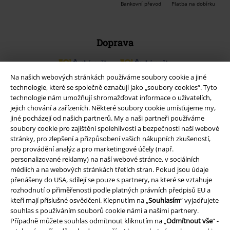
Bankovní převod
Platba na dobírku
Doprava
Na našich webových stránkách používáme soubory cookie a jiné
Balíkovna
Balík Do ruky
technologie, které se společně označují jako „soubory cookies“. Tyto
technologie nám umožňují shromažďovat informace o uživatelích,
jejich chování a zařízeních. Některé soubory cookie umísťujeme my,
EMP aplikaci
jiné pocházejí od našich partnerů. My a naši partneři používáme
soubory cookie pro zajištění spolehlivosti a bezpečnosti naší webové
Stáhněte si novou EMP aplikaci zdarma a využijte všechny nové
stránky, pro zlepšení a přizpůsobení vašich nákupních zkušeností,
funkce a výhody!
pro provádění analýz a pro marketingové účely (např.
personalizované reklamy) na naší webové stránce, v sociálních
médiích a na webových stránkách třetích stran. Pokud jsou údaje
přenášeny do USA, sdílejí se pouze s partnery, na které se vztahuje
rozhodnutí o přiměřenosti podle platných právních předpisů EU a
kteří mají příslušné osvědčení. Klepnutím na „
Souhlasím
“ vyjadřujete
A Warner Music Group Company
souhlas s používáním souborů cookie námi a našimi partnery.
Případně můžete souhlas odmítnout kliknutím na „
Odmítnout vše
“ -