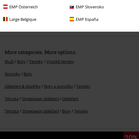
EMP Österreich
EMP Slovensko
Large Belgique
EMP España
%
Kč 1.899,00
More categories. More options.
Muži
Boty
Tenisky
Vysoké tenisky
Novinky
Boty
Oblečení & doplňky
Boty a ponožky
Tenisky
Témata
Streetwear oblečení
Oblečení
Témata
Streetwear oblečení
Boty
Tenisky
20%