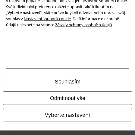
v takovém případě se budou používat jen nezbytné soubory cookie.
Své individuální preference můžete upravit také kliknutím na
„
Vyberte nastavení
“. Máte právo kdykoli odvolat nebo upravit svůj
souhlas v
Nastavení souborů cookie
. Další informace o ochraně
údajů naleznete na stránce
Zásady ochrany osobních údajů
.
Právní informace
Souhlasím
Podmínky
Prohlášení
Odmítnout vše
Ochrana osobních údajů
Vyberte nastavení
Likvidace odpadu a ochrana životního prostředí