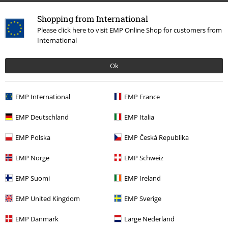
Podělte se o váš názor "GRAND COURT 3.0".
Shopping from International
Napsat hodnocení
Please click here to visit EMP Online Shop for customers from
International
Ok
EMP International
EMP France
EMP Deutschland
EMP Italia
EMP Polska
EMP Česká Republika
Naposledy navštívené
EMP Norge
EMP Schweiz
EMP Suomi
EMP Ireland
EMP United Kingdom
EMP Sverige
EMP Danmark
Large Nederland