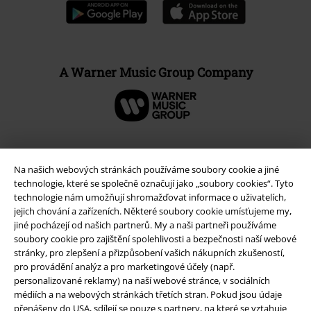
A Warner Music Group Company
Na našich webových stránkách používáme soubory cookie a jiné
technologie, které se společně označují jako „soubory cookies“. Tyto
technologie nám umožňují shromažďovat informace o uživatelích,
jejich chování a zařízeních. Některé soubory cookie umísťujeme my,
jiné pocházejí od našich partnerů. My a naši partneři používáme
soubory cookie pro zajištění spolehlivosti a bezpečnosti naší webové
stránky, pro zlepšení a přizpůsobení vašich nákupních zkušeností,
pro provádění analýz a pro marketingové účely (např.
Právní informace
personalizované reklamy) na naší webové stránce, v sociálních
médiích a na webových stránkách třetích stran. Pokud jsou údaje
Podmínky
přenášeny do USA, sdílejí se pouze s partnery, na které se vztahuje