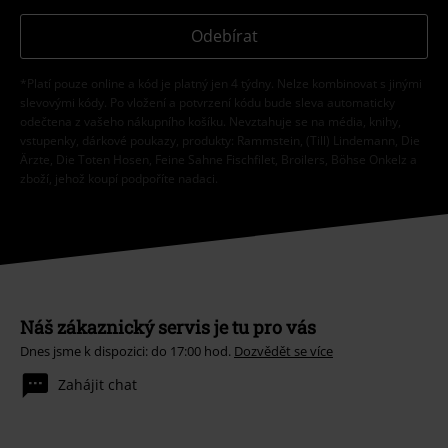
Odebírat
*Platí pouze online a kód je platný jen 4 týdny. Nelze kombinovat s jinými
slevovými kódy. Po vložení a potvrzení kódu bude sleva automaticky
odečtena z vašeho nákupního košíku. Nevztahuje se na média, knihy,
vstupenky, dárkové poukazy, produkty: Rammstein, (Till) Lindemann, Die
Ärzte, Die Toten Hosen, Feine Sahne Fischfilet, Broilers, Böhse Onkelz a
zboží, jehož koupí podpoříte nadaci.
Náš zákaznický servis je tu pro vás
Dnes jsme k dispozici: do 17:00 hod.
Dozvědět se více
Zahájit chat