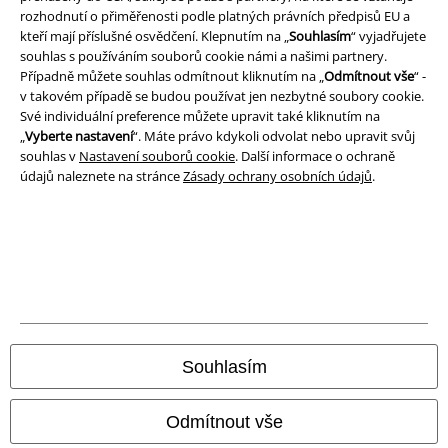
rozhodnutí o přiměřenosti podle platných právních předpisů EU a
Prohlášení
kteří mají příslušné osvědčení. Klepnutím na „
Souhlasím
“ vyjadřujete
souhlas s používáním souborů cookie námi a našimi partnery.
Ochrana osobních údajů
Případně můžete souhlas odmítnout kliknutím na „
Odmítnout vše
“ -
v takovém případě se budou používat jen nezbytné soubory cookie.
Své individuální preference můžete upravit také kliknutím na
Likvidace odpadu a ochrana životního prostředí
„
Vyberte nastavení
“. Máte právo kdykoli odvolat nebo upravit svůj
souhlas v
Nastavení souborů cookie
. Další informace o ochraně
Prohlášení o shodě
údajů naleznete na stránce
Zásady ochrany osobních údajů
.
Informace o přístupnosti
Nastavení souborů cookie
Odstoupení od smlouvy
Všechny ceny jsou včetně DPH, bez
poštovného a balného
Souhlasím
© 1986-2026 EMP Merchandising
Odmítnout vše