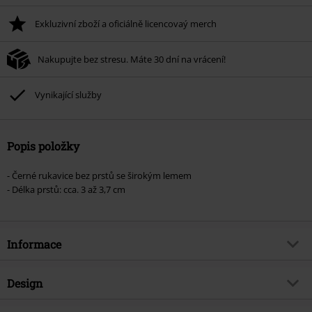
Exkluzivní zboží a oficiálně licencovaý merch
Nakupujte bez stresu. Máte 30 dní na vrácení!
Vynikající služby
Popis položky
- Černé rukavice bez prstů se širokým lemem
- Délka prstů: cca. 3 až 3,7 cm
Informace
Zboží č.
356905
Design
Název
Hands Up