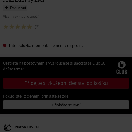
Exkluzivní
Více informací o zboží
(2)
Tato položka momentálně není k dispozici.
Ušetřete na poštovném a vyzkoušejte si Backstage Club 30
dní zdarma:
Přidejte si zkušební členství do košíku
Pokud jste již členem, přihlaste se zde:
Přihlašte se nyní
Platba PayPal