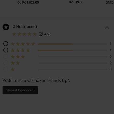
Kč 819,00
Kč 1.629,00
DMC
Od
2 Hodnocení
4,50
1
1
0
0
0
Podělte se o váš názor "Hands Up".
Napsat hodnocení