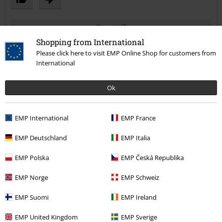
Komentář
Shopping from International
Please click here to visit EMP Online Shop for customers from
International
Petr A.
3 Hodnocení
Ok
Publikováno: Pondělí, 02.12.2019
Dobrá koupě
EMP International
EMP France
Normální bezprsté rukavice, působí kvalitním dojmem, celkově
Odeslat komentář
EMP Deutschland
EMP Italia
velice pohodlné.
EMP Polska
EMP Česká Republika
EMP Norge
EMP Schweiz
Ověřená recenze
EMP Suomi
EMP Ireland
Pomohlo Vám toto hodnocení?
EMP United Kingdom
EMP Sverige