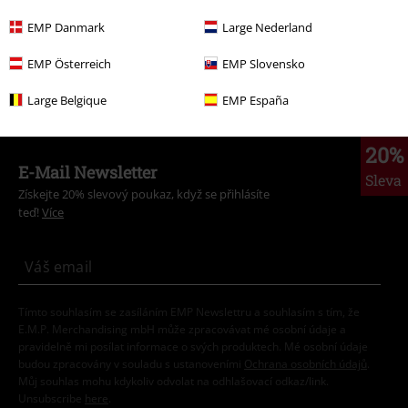
EMP Danmark
Large Nederland
EMP Österreich
EMP Slovensko
Komentář
Large Belgique
EMP España
20%
E-Mail Newsletter
Sleva
Získejte 20% slevový poukaz, když se přihlásíte
teď!
Více
Odeslat komentář
Tímto souhlasím se zasíláním EMP Newslettru a souhlasím s tím, že
E.M.P. Merchandising mbH může zpracovávat mé osobní údaje a
pravidelně mi posílat informace o svých produktech. Mé osobní údaje
budou zpracovány v souladu s ustanoveními
Ochrana osobních údajů
.
Můj souhlas mohu kdykoliv odvolat na odhlašovací odkaz/link.
Unsubscribe
here
.