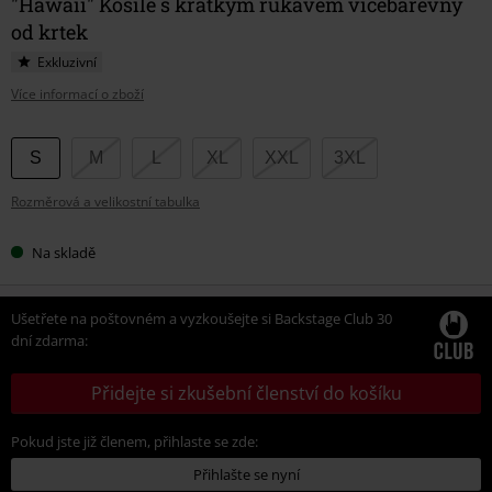
"Hawaii" Košile s krátkým rukávem vícebarevný
od krtek
Exkluzivní
Více informací o zboží
Vyberte
S
M
L
XL
XXL
3XL
si
Rozměrová a velikostní tabulka
velikost
Na skladě
Ušetřete na poštovném a vyzkoušejte si Backstage Club 30
dní zdarma:
Přidejte si zkušební členství do košíku
Pokud jste již členem, přihlaste se zde:
Přihlašte se nyní