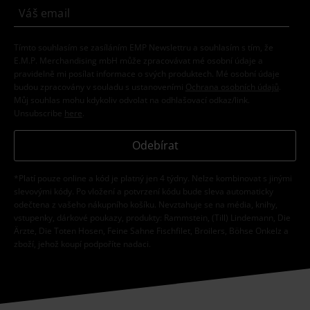
Tímto souhlasím se zasíláním EMP Newslettru a souhlasím s tím, že
E.M.P. Merchandising mbH může zpracovávat mé osobní údaje a
pravidelně mi posílat informace o svých produktech. Mé osobní údaje
budou zpracovány v souladu s ustanoveními
Ochrana osobních údajů
.
Můj souhlas mohu kdykoliv odvolat na odhlašovací odkaz/link.
Unsubscribe
here
.
Odebírat
*Platí pouze online a kód je platný jen 4 týdny. Nelze kombinovat s jinými
slevovými kódy. Po vložení a potvrzení kódu bude sleva automaticky
odečtena z vašeho nákupního košíku. Nevztahuje se na média, knihy,
vstupenky, dárkové poukazy, produkty: Rammstein, (Till) Lindemann, Die
Ärzte, Die Toten Hosen, Feine Sahne Fischfilet, Broilers, Böhse Onkelz a
zboží, jehož koupí podpoříte nadaci.