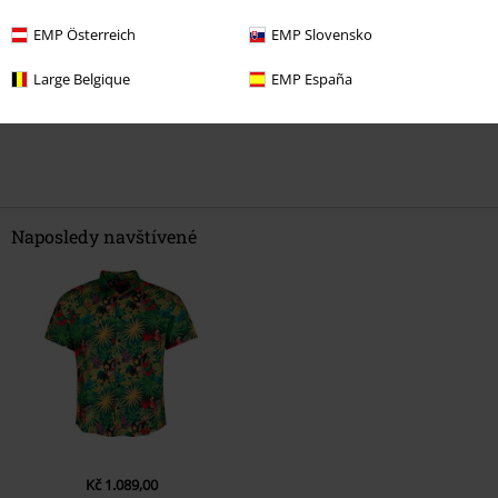
EMP Österreich
EMP Slovensko
Large Belgique
EMP España
Naposledy navštívené
Kč 1.089,00