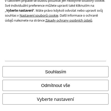
v takovém případě se budou používat jen nezbytné soubory cookie.
Své individuální preference můžete upravit také kliknutím na
„
Vyberte nastavení
“. Máte právo kdykoli odvolat nebo upravit svůj
souhlas v
Nastavení souborů cookie
. Další informace o ochraně
údajů naleznete na stránce
Zásady ochrany osobních údajů
.
Právní informace
Podmínky
Prohlášení
Ochrana osobních údajů
Souhlasím
Likvidace odpadu a ochrana životního prostředí
Odmítnout vše
Prohlášení o shodě
Vyberte nastavení
Informace o přístupnosti
Nastavení souborů cookie