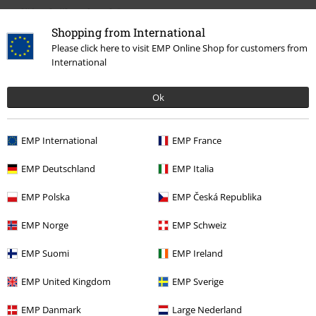
Další položky: „krtek“
Shopping from International
Please click here to visit EMP Online Shop for customers from
International
Ok
EMP International
EMP France
%
EMP Deutschland
EMP Italia
Kč 825,00
Od
Kč 819,00
EMP Polska
EMP Česká Republika
0 Hodnocení
EMP Norge
EMP Schweiz
EMP Suomi
EMP Ireland
Podělte se o váš názor "Hawaii".
EMP United Kingdom
EMP Sverige
Napsat hodnocení
EMP Danmark
Large Nederland