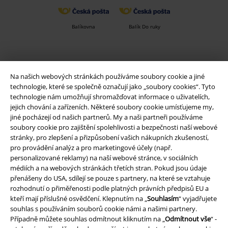
Balíkovna
Balík Do ruky
EMP aplikaci
Na našich webových stránkách používáme soubory cookie a jiné
Stáhněte si novou EMP aplikaci zdarma a využijte všechny nové
technologie, které se společně označují jako „soubory cookies“. Tyto
funkce a výhody!
technologie nám umožňují shromažďovat informace o uživatelích,
jejich chování a zařízeních. Některé soubory cookie umísťujeme my,
jiné pocházejí od našich partnerů. My a naši partneři používáme
soubory cookie pro zajištění spolehlivosti a bezpečnosti naší webové
stránky, pro zlepšení a přizpůsobení vašich nákupních zkušeností,
pro provádění analýz a pro marketingové účely (např.
A Warner Music Group Company
personalizované reklamy) na naší webové stránce, v sociálních
médiích a na webových stránkách třetích stran. Pokud jsou údaje
přenášeny do USA, sdílejí se pouze s partnery, na které se vztahuje
rozhodnutí o přiměřenosti podle platných právních předpisů EU a
kteří mají příslušné osvědčení. Klepnutím na „
Souhlasím
“ vyjadřujete
souhlas s používáním souborů cookie námi a našimi partnery.
Případně můžete souhlas odmítnout kliknutím na „
Odmítnout vše
“ -