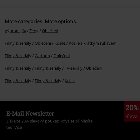
More categories. More options.
Výprodej %
Ženy
Oblečení
Filmy & seriály
Oblečení
Košile
Košile s krátkým rukávem
Filmy & seriály
Cartoon
Oblečení
Filmy & seriály
Filmy & seriály
TV-seriály
Oblečení
Filmy & seriály
Filmy & seriály
Krtek
20%
E-Mail Newsletter
Sleva
Získejte 20% slevový poukaz, když se přihlásíte
teď!
Více