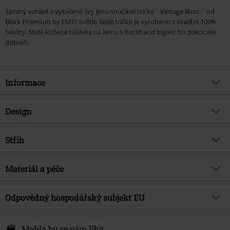
Spraný vzhled a vybělené švy jsou součástí trička '' Vintage Basic '' od
Black Premium by EMP! Světlo šedé tričko je vyrobeno z kvalitní 100%
bavlny. Malá kožená nášivka na lemu s Rockhand logem ho dokonale
dotváří.
Informace
Zboží č.
280654
Design
Název
Heavy Soul
Typ výrobku
Tričko
Brand
Střih
Black Premium by EMP
Vzor
běžný
Exkluzivně
Ano
Střih/vrchní díl
Regular
Spůsob praní
Materiál a péče
Olejové sepraní
Téma produktů
Basics, Neformální oblečení
Délka
Normální
Vytištěno
Ne
Značka
ne
Vrchní materiál
100% bavlna
Odpovědný hospodářský subjekt EU
Detaily
Nášivka
Datum vydání
2/21/24
Upozornění k údržbě
Praní v pračce
Výstřih
Kulatý výstřih
E.M.P. Merchandising Handelsgesellschaft mbH
Pohlaví
Muži
Basic tričko
Private Label - vyrobené EMP
Darmer Esch 70 a
Mohlo by se vám líbit