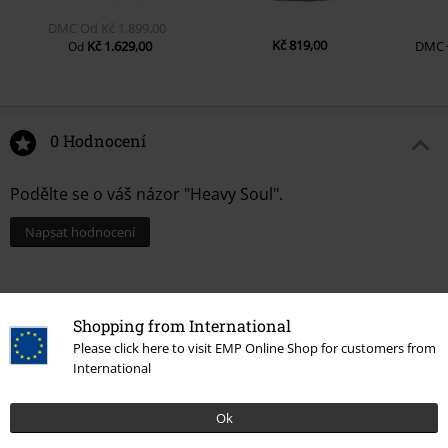
DMC
Od
Kč 1.899,00
Kč 819,00
Kč 1.629,00
DMC
Od
0 Hodnocení
Podělte se o váš názor "Heavy Soul".
Napsat hodnocení
Shopping from International
Please click here to visit EMP Online Shop for customers from
International
Ok