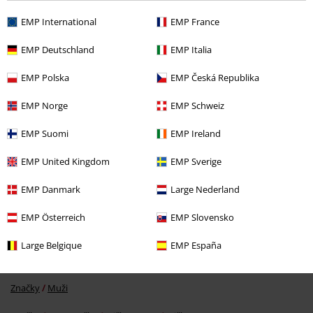
EMP International
EMP France
Naposledy navštívené
EMP Deutschland
EMP Italia
EMP Polska
EMP Česká Republika
EMP Norge
EMP Schweiz
EMP Suomi
EMP Ireland
EMP United Kingdom
EMP Sverige
SLEVA 46%
DMC
Kč 999,00
Kč 535,00
EMP Danmark
Large Nederland
EMP Österreich
EMP Slovensko
More categories. More options.
Large Belgique
EMP España
Značky
Oblečení
Trička a topy
Trička
Značky
Muži