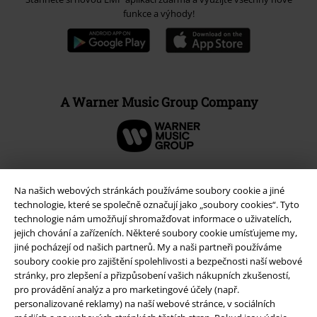
funkce a výhody!
A Warner Music Group Company
Na našich webových stránkách používáme soubory cookie a jiné
technologie, které se společně označují jako „soubory cookies“. Tyto
technologie nám umožňují shromažďovat informace o uživatelích,
jejich chování a zařízeních. Některé soubory cookie umísťujeme my,
jiné pocházejí od našich partnerů. My a naši partneři používáme
soubory cookie pro zajištění spolehlivosti a bezpečnosti naší webové
stránky, pro zlepšení a přizpůsobení vašich nákupních zkušeností,
pro provádění analýz a pro marketingové účely (např.
personalizované reklamy) na naší webové stránce, v sociálních
Právní informace