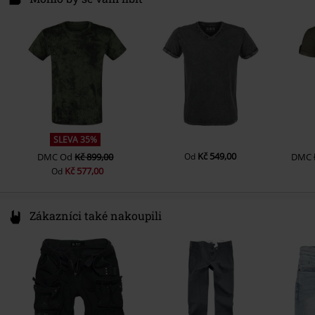
Tvar límce
Bez límce
49811 Lingen
Hmotnost/Gramáž - trička
Basic tričko (cca 160 g/m2) -
Tvar rukávu
Germany
Normální rukávy
Regularweight
www.emp.de
Délka rukávu
Krátký rukáv
Barva
šedá
SLEVA 35%
Kč 549,00
DMC
Od
Kč 899,00
Od
DMC
Kč 577,00
Od
Zákazníci také nakoupili