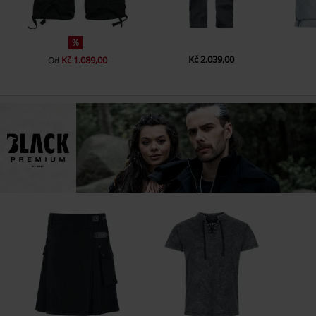
%
Kč 2.039,00
Kč 1.089,00
Od