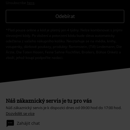
Unsubscribe
here
.
Odebírat
*Platí pouze online a kód je platný jen 4 týdny. Nelze kombinovat s jinými
slevovými kódy. Po vložení a potvrzení kódu bude sleva automaticky
odečtena z vašeho nákupního košíku. Nevztahuje se na média, knihy,
vstupenky, dárkové poukazy, produkty: Rammstein, (Till) Lindemann, Die
Ärzte, Die Toten Hosen, Feine Sahne Fischfilet, Broilers, Böhse Onkelz a
zboží, jehož koupí podpoříte nadaci.
Náš zákaznický servis je tu pro vás
Náš zákaznický servis je k dispozici dnes od 09:00 hod do 17:00 hod.
Dozvědět se více
Zahájit chat