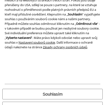
médiích a na webových stránkách třetích stran. Pokud jsou údaje
přenášeny do USA, sdílejí se pouze s partnery, na které se vztahuje
Podmínky
rozhodnutí o přiměřenosti podle platných právních předpisů EU a
kteří mají příslušné osvědčení. Klepnutím na „
Souhlasím
“ vyjadřujete
Prohlášení
souhlas s používáním souborů cookie námi a našimi partnery.
Případně můžete souhlas odmítnout kliknutím na „
Odmítnout vše
“ -
Ochrana osobních údajů
v takovém případě se budou používat jen nezbytné soubory cookie.
Své individuální preference můžete upravit také kliknutím na
Likvidace odpadu a ochrana životního prostředí
„
Vyberte nastavení
“. Máte právo kdykoli odvolat nebo upravit svůj
souhlas v
Nastavení souborů cookie
. Další informace o ochraně
údajů naleznete na stránce
Zásady ochrany osobních údajů
.
Prohlášení o shodě
Informace o přístupnosti
Nastavení souborů cookie
Odstoupení od smlouvy
Všechny ceny jsou včetně DPH, bez
poštovného a balného
Souhlasím
© 1986-2026 EMP Merchandising