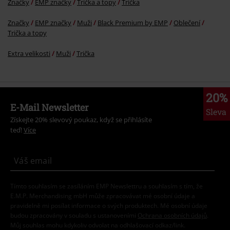
Značky
EMP značky
Trička a topy
Trička
Značky
EMP značky
Muži
Black Premium by EMP
Oblečení
Trička a topy
Extra velikosti
Muži
Trička
20%
E-Mail Newsletter
Sleva
Získejte 20% slevový poukaz, když se přihlásíte
teď!
Více
Tímto souhlasím se zasíláním EMP Newslettru a souhlasím s tím, že
E.M.P. Merchandising mbH může zpracovávat mé osobní údaje a
pravidelně mi posílat informace o svých produktech. Mé osobní údaje
budou zpracovány v souladu s ustanoveními
Ochrana osobních údajů
.
Můj souhlas mohu kdykoliv odvolat na odhlašovací odkaz/link.