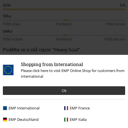
Střih
5/5
Šířka
Příliš úzké
Perfektní
Příliš široké
Délka
Příliš krátké
Perfektní
Příliš dlouhé
Podělte se o váš názor "Heavy Soul".
Napsat hodnocení
Shopping from International
Please click here to visit EMP Online Shop for customers from
How do reviews work?
International
Třídit podle
Datum
Nápomocný
Ok
Miloš K.
EMP International
EMP France
1 Hodnocení
Publikováno: Sobota, 29.04.2023
EMP Deutschland
EMP Italia