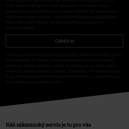
Tímto souhlasím se zasíláním EMP Newslettru a souhlasím s tím, že
E.M.P. Merchandising mbH může zpracovávat mé osobní údaje a
pravidelně mi posílat informace o svých produktech. Mé osobní údaje
budou zpracovány v souladu s ustanoveními
Ochrana osobních údajů
.
Můj souhlas mohu kdykoliv odvolat na odhlašovací odkaz/link.
Unsubscribe
here
.
Odebírat
*Platí pouze online a kód je platný jen 4 týdny. Nelze kombinovat s jinými
slevovými kódy. Po vložení a potvrzení kódu bude sleva automaticky
odečtena z vašeho nákupního košíku. Nevztahuje se na média, knihy,
vstupenky, dárkové poukazy, produkty: Rammstein, (Till) Lindemann, Die
Ärzte, Die Toten Hosen, Feine Sahne Fischfilet, Broilers, Böhse Onkelz a
zboží, jehož koupí podpoříte nadaci.
Náš zákaznický servis je tu pro vás