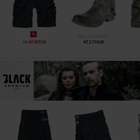
%
DMC
Kč 3.699,00
Kč 607,00
Kč 2.719,00
Od