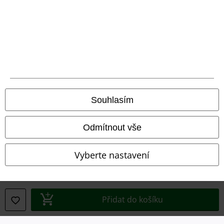
Právní informace
Podmínky
Prohlášení
Ochrana osobních údajů
Souhlasím
Likvidace odpadu a ochrana životního prostředí
Odmítnout vše
Prohlášení o shodě
Vyberte nastavení
Informace o přístupnosti
Nastavení souborů cookie
Přidat do košíku
Odstoupení od smlouvy
Všechny ceny jsou včetně DPH, bez
poštovného a balného