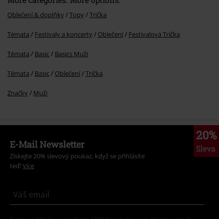
Oblečení & doplňky
Topy
Trička
Témata
Festivaly a koncerty
Oblečení
Festivalová Trička
Témata
Basic
Basics Muži
Témata
Basic
Oblečení
Trička
Značky
Muži
20%
E-Mail Newsletter
Sleva
Získejte 20% slevový poukaz, když se přihlásíte
teď!
Více