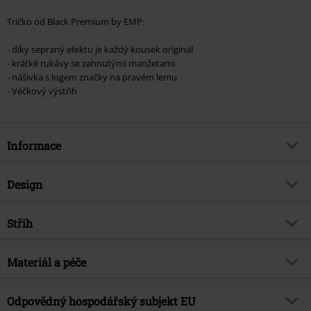
Tričko od Black Premium by EMP:
- díky sepraný efektu je každý kousek originál
- krátké rukávy se zahnutými manžetami
- nášivka s logem značky na pravém lemu
- Véčkový výstřih
Informace
Zboží č.
399617
Design
Název
Heavy Soul
Typ výrobku
Tričko
Brand
Střih
Black Premium by EMP
Vzor
běžný
Exkluzivně
Ano
Střih/vrchní díl
Regular
Spůsob praní
Materiál a péče
Vypraný
Téma produktů
Basics, Street oblečení, Festival
Délka
Normální
Vytištěno
Ne
Značka
ne
Vrchní materiál
100% bavlna
Odpovědný hospodářský subjekt EU
Detaily
Vintage, Nášivka, Originální
Datum vydání
8/26/19