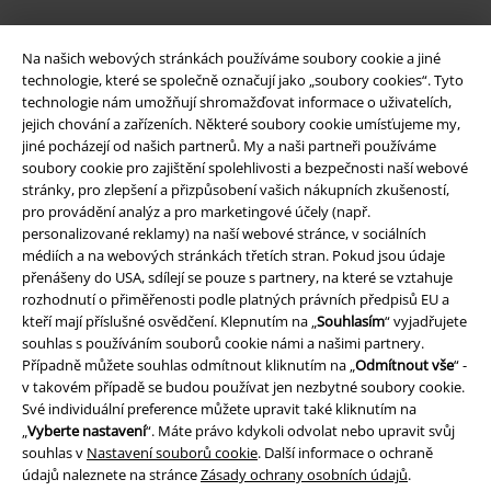
EMP aplikaci
Na našich webových stránkách používáme soubory cookie a jiné
Stáhněte si novou EMP aplikaci zdarma a využijte všechny nové
technologie, které se společně označují jako „soubory cookies“. Tyto
funkce a výhody!
technologie nám umožňují shromažďovat informace o uživatelích,
jejich chování a zařízeních. Některé soubory cookie umísťujeme my,
jiné pocházejí od našich partnerů. My a naši partneři používáme
soubory cookie pro zajištění spolehlivosti a bezpečnosti naší webové
stránky, pro zlepšení a přizpůsobení vašich nákupních zkušeností,
pro provádění analýz a pro marketingové účely (např.
A Warner Music Group Company
personalizované reklamy) na naší webové stránce, v sociálních
médiích a na webových stránkách třetích stran. Pokud jsou údaje
přenášeny do USA, sdílejí se pouze s partnery, na které se vztahuje
rozhodnutí o přiměřenosti podle platných právních předpisů EU a
kteří mají příslušné osvědčení. Klepnutím na „
Souhlasím
“ vyjadřujete
souhlas s používáním souborů cookie námi a našimi partnery.
Případně můžete souhlas odmítnout kliknutím na „
Odmítnout vše
“ -
v takovém případě se budou používat jen nezbytné soubory cookie.
Své individuální preference můžete upravit také kliknutím na
„
Vyberte nastavení
“. Máte právo kdykoli odvolat nebo upravit svůj
souhlas v
Nastavení souborů cookie
. Další informace o ochraně
údajů naleznete na stránce
Zásady ochrany osobních údajů
.