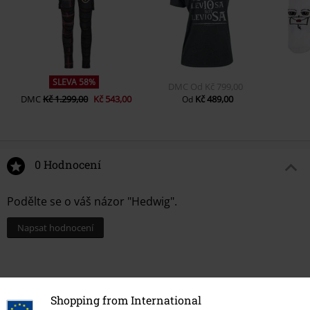
SLEVA 58%
DMC
Od
Kč 799,00
DMC
Kč 1.299,00
Kč 543,00
Kč 489,00
Od
0 Hodnocení
Podělte se o váš názor "Hedwig".
Napsat hodnocení
Shopping from International