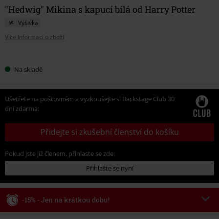
"Hedwig" Mikina s kapucí bílá od Harry Potter
Výšivka
Více informací o zboží
Vyberte
Na skladě
si
velikost
Ušetřete na poštovném a vyzkoušejte si Backstage Club 30
dní zdarma:
Přidejte si zkušební členství do košíku
Pokud jste již členem, přihlaste se zde:
Přihlašte se nyní
-15% - Jen na krátkou dobu!
Kód poukazu
WEEKEND
Kopírovat kód