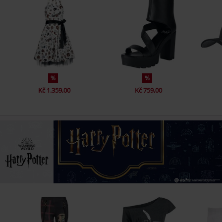
%
%
Kč 1.359,00
Kč 759,00