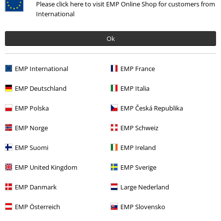
Please click here to visit EMP Online Shop for customers from
International
Ok
EMP International
EMP France
More categories. More options.
EMP Deutschland
EMP Italia
Novinky
Oblečení
Svetry
Mikiny
EMP Polska
EMP Česká Republika
Ženy
Oblečení
Svetry & Kardigany
Svetry
EMP Norge
EMP Schweiz
Ženy
Oblečení
Svetry & Kardigany
Mikiny
EMP Suomi
EMP Ireland
Zábava
EMP United Kingdom
EMP Sverige
Oblečení
Svetry & mikiny
Mikiny
EMP Danmark
Large Nederland
EMP Österreich
EMP Slovensko
20%