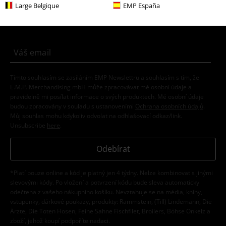
E-Mail Newsletter
Sleva
Large Belgique
EMP España
Získejte 20% slevový poukaz, když se přihlásíte
teď!
Více
Tímto souhlasím se zasíláním EMP Newslettru a souhlasím s tím, že
E.M.P. Merchandising mbH může zpracovávat mé osobní údaje a
pravidelně mi posílat informace o svých produktech. Mé osobní údaje
budou zpracovány v souladu s ustanoveními
Ochrana osobních údajů
.
Můj souhlas mohu kdykoliv odvolat na odhlašovací odkaz/link.
Unsubscribe
here
.
Odebírat
*Platí pouze online a kód je platný jen 4 týdny. Nelze kombinovat s jinými
slevovými kódy. Po vložení a potvrzení kódu bude sleva automaticky
odečtena z vašeho nákupního košíku. Nevztahuje se na média, knihy,
vstupenky, dárkové poukazy, produkty: Rammstein, (Till) Lindemann, Die
Ärzte, Die Toten Hosen, Feine Sahne Fischfilet, Broilers, Böhse Onkelz a
zboží, jehož koupí podpoříte nadaci.