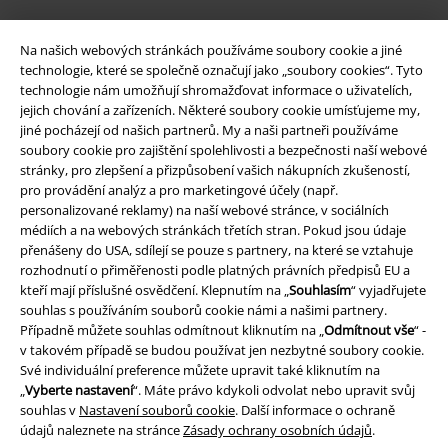
Na našich webových stránkách používáme soubory cookie a jiné
technologie, které se společně označují jako „soubory cookies“. Tyto
technologie nám umožňují shromažďovat informace o uživatelích,
jejich chování a zařízeních. Některé soubory cookie umísťujeme my,
jiné pocházejí od našich partnerů. My a naši partneři používáme
soubory cookie pro zajištění spolehlivosti a bezpečnosti naší webové
stránky, pro zlepšení a přizpůsobení vašich nákupních zkušeností,
pro provádění analýz a pro marketingové účely (např.
Právní informace
personalizované reklamy) na naší webové stránce, v sociálních
médiích a na webových stránkách třetích stran. Pokud jsou údaje
Podmínky
přenášeny do USA, sdílejí se pouze s partnery, na které se vztahuje
rozhodnutí o přiměřenosti podle platných právních předpisů EU a
Prohlášení
kteří mají příslušné osvědčení. Klepnutím na „
Souhlasím
“ vyjadřujete
souhlas s používáním souborů cookie námi a našimi partnery.
Případně můžete souhlas odmítnout kliknutím na „
Odmítnout vše
“ -
Ochrana osobních údajů
v takovém případě se budou používat jen nezbytné soubory cookie.
Své individuální preference můžete upravit také kliknutím na
Likvidace odpadu a ochrana životního prostředí
„
Vyberte nastavení
“. Máte právo kdykoli odvolat nebo upravit svůj
souhlas v
Nastavení souborů cookie
. Další informace o ochraně
Prohlášení o shodě
údajů naleznete na stránce
Zásady ochrany osobních údajů
.