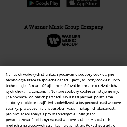
A Warner Music Group Company
Na našich webových stránkách používáme soubory cookie a jiné
technologie, které se společně označují jako „soubory cookies“. Tyto
technologie nám umožňují shromažďovat informace o uživatelích,
jejich chování a zařízeních. Některé soubory cookie umísťujeme my,
jiné pocházejí od našich partnerů. My a naši partneři používáme
soubory cookie pro zajištění spolehlivosti a bezpečnosti naší webové
stránky, pro zlepšení a přizpůsobení vašich nákupních zkušeností,
Právní informace
pro provádění analýz a pro marketingové účely (např.
Podmínky
personalizované reklamy) na naší webové stránce, v sociálních
médiích a na webových stránkách třetích stran. Pokud jsou údaje