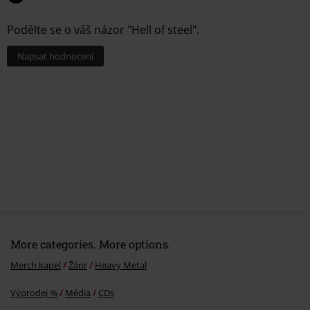
Podělte se o váš názor "Hell of steel".
Napsat hodnocení
More categories. More options.
Merch kapel
Žánr
Heavy Metal
Výprodej %
Média
CDs