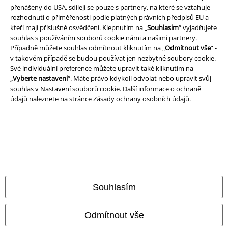
přenášeny do USA, sdílejí se pouze s partnery, na které se vztahuje
Prohlášení
rozhodnutí o přiměřenosti podle platných právních předpisů EU a
kteří mají příslušné osvědčení. Klepnutím na „
Souhlasím
“ vyjadřujete
Ochrana osobních údajů
souhlas s používáním souborů cookie námi a našimi partnery.
Případně můžete souhlas odmítnout kliknutím na „
Odmítnout vše
“ -
Likvidace odpadu a ochrana životního prostředí
v takovém případě se budou používat jen nezbytné soubory cookie.
Své individuální preference můžete upravit také kliknutím na
Prohlášení o shodě
„
Vyberte nastavení
“. Máte právo kdykoli odvolat nebo upravit svůj
souhlas v
Nastavení souborů cookie
. Další informace o ochraně
údajů naleznete na stránce
Zásady ochrany osobních údajů
.
Informace o přístupnosti
Nastavení souborů cookie
Odstoupení od smlouvy
Všechny ceny jsou včetně DPH, bez
poštovného a balného
© 1986-2026 EMP Merchandising
Souhlasím
Odmítnout vše