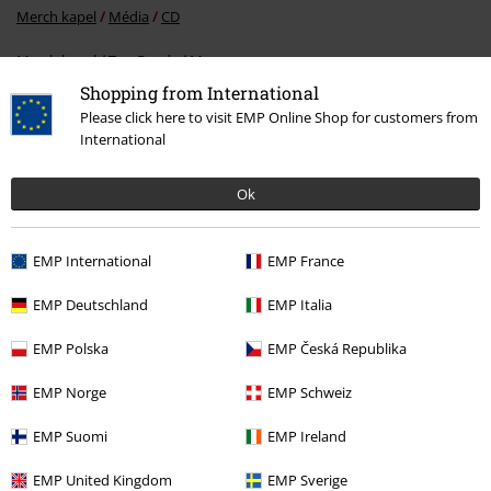
Merch kapel
Média
CD
Merch kapel
Top Bands
Manowar
Shopping from International
Please click here to visit EMP Online Shop for customers from
International
20%
E-Mail Newsletter
Sleva
Ok
Získejte 20% slevový poukaz, když se přihlásíte
teď!
Více
EMP International
EMP France
EMP Deutschland
EMP Italia
Tímto souhlasím se zasíláním EMP Newslettru a souhlasím s tím, že
EMP Polska
EMP Česká Republika
E.M.P. Merchandising mbH může zpracovávat mé osobní údaje a
pravidelně mi posílat informace o svých produktech. Mé osobní údaje
EMP Norge
EMP Schweiz
budou zpracovány v souladu s ustanoveními
Ochrana osobních údajů
.
Můj souhlas mohu kdykoliv odvolat na odhlašovací odkaz/link.
EMP Suomi
EMP Ireland
Unsubscribe
here
.
EMP United Kingdom
EMP Sverige