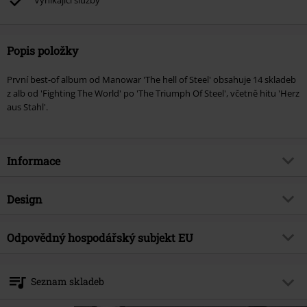
Vynikající služby
Popis položky
První best-of album od Manowar 'The hell of Steel' obsahuje 14 skladeb
z alb od 'Fighting The World' po 'The Triumph Of Steel', včetně hitu 'Herz
aus Stahl'.
Informace
Zboží č.
416718
Design
Název
Hell of steel
Typ výrobku
CD
Hudební žánr
Odpovědný hospodářský subjekt EU
Heavy Metal
Média - formát 1-3
CD
Téma produktů
Kapely
Warner Music Group Germany Holding GmbH
Alter Wandrahm 14
bestOf
true
Seznam skladeb
20457 Hamburg
Kapela
Manowar
Germany