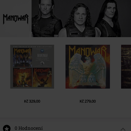
CD 1
Datum vydání
11/15/01
1.
Fighting The World (LP Version)
2.
Kings Of Metal (LP Version)
3.
The Demon's Whip (LP Version)
4.
The Warriors Prayer (LP Version)
5.
Defender (LP Version)
6.
The Crown And The Ring (Lament Of The Kings) (LP Version)
7.
Blow Your Speakers (LP Version)
8.
Metal Warriors (LP Version)
9.
Black Wind, Fire And Steel (LP Version)
10.
Hail And Kill (LP Version)
11.
The Power Of Thy Sword (LP Version)
Kč 329,00
Kč 279,00
12.
Herz Aus Stahl (German LP Version)
13.
Kingdom Come (LP Version)
14.
Master Of The Wind (LP Version)
0 Hodnocení