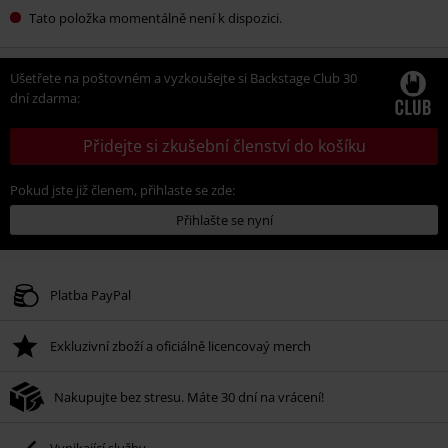
Tato položka momentálně není k dispozici.
Ušetřete na poštovném a vyzkoušejte si Backstage Club 30
dní zdarma:
Přidejte si zkušební členství do košíku
Pokud jste již členem, přihlaste se zde:
Přihlašte se nyní
Platba PayPal
Exkluzivní zboží a oficiálně licencovaý merch
Nakupujte bez stresu. Máte 30 dní na vrácení!