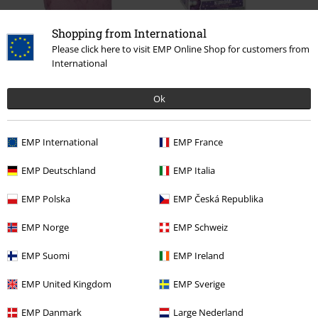
Shopping from International
%
Kč 789,00
Please click here to visit EMP Online Shop for customers from
Kč 409,00
International
Ok
0 Hodnocení
EMP International
EMP France
Podělte se o váš názor "Hello Kitty".
EMP Deutschland
EMP Italia
Napsat hodnocení
EMP Polska
EMP Česká Republika
EMP Norge
EMP Schweiz
EMP Suomi
EMP Ireland
EMP United Kingdom
EMP Sverige
EMP Danmark
Large Nederland