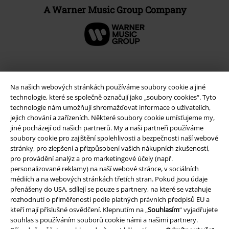
A Warner Music Group Company
Na našich webových stránkách používáme soubory cookie a jiné
technologie, které se společně označují jako „soubory cookies“. Tyto
technologie nám umožňují shromažďovat informace o uživatelích,
jejich chování a zařízeních. Některé soubory cookie umísťujeme my,
jiné pocházejí od našich partnerů. My a naši partneři používáme
soubory cookie pro zajištění spolehlivosti a bezpečnosti naší webové
stránky, pro zlepšení a přizpůsobení vašich nákupních zkušeností,
Právní informace
pro provádění analýz a pro marketingové účely (např.
personalizované reklamy) na naší webové stránce, v sociálních
Podmínky
médiích a na webových stránkách třetích stran. Pokud jsou údaje
přenášeny do USA, sdílejí se pouze s partnery, na které se vztahuje
Prohlášení
rozhodnutí o přiměřenosti podle platných právních předpisů EU a
kteří mají příslušné osvědčení. Klepnutím na „
Souhlasím
“ vyjadřujete
Ochrana osobních údajů
souhlas s používáním souborů cookie námi a našimi partnery.