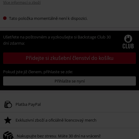
Více informací o zboží
Tato položka momentálně není k dispozici.
Ušetřete na poštovném a vyzkoušejte si Backstage Club 30
dní zdarma:
Přidejte si zkušební členství do košíku
Pokud jste již členem, přihlaste se zde:
Přihlašte se nyní
Platba PayPal
Exkluzivní zboží a oficiálně licencovaý merch
Nakupujte bez stresu. Máte 30 dní na vrácení!