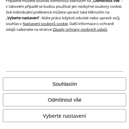
Případně můžete souhlas odmítnout kliknutím na „
Odmítnout vše
“ -
Likvidace odpadu a ochrana životního prostředí
v takovém případě se budou používat jen nezbytné soubory cookie.
Své individuální preference můžete upravit také kliknutím na
„
Vyberte nastavení
“. Máte právo kdykoli odvolat nebo upravit svůj
Prohlášení o shodě
souhlas v
Nastavení souborů cookie
. Další informace o ochraně
údajů naleznete na stránce
Zásady ochrany osobních údajů
.
Informace o přístupnosti
Nastavení souborů cookie
Odstoupení od smlouvy
Všechny ceny jsou včetně DPH, bez
poštovného a balného
© 1986-2026 EMP Merchandising
Souhlasím
Odmítnout vše
Naše online obchody
Vyberte nastavení
EMP International