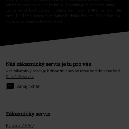
odečtena z vašeho nákupního košíku. Nevztahuje se na média, knihy,
vstupenky, dárkové poukazy, produkty: Rammstein, (Till) Lindemann, Die
Ärzte, Die Toten Hosen, Feine Sahne Fischfilet, Broilers, Böhse Onkelz a
zboží, jehož koupí podpoříte nadaci.
Náš zákaznický servis je tu pro vás
Náš zákaznický servis je k dispozici dnes od 09:00 hod do 17:00 hod.
Dozvědět se více
Zahájit chat
Zákaznícky servis
Pomoc / FAQ