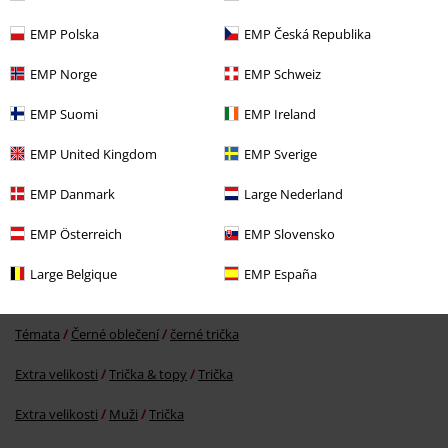
EMP Polska
EMP Česká Republika
EMP Norge
EMP Schweiz
EMP Suomi
EMP Ireland
Kč 549,00
Od
EMP United Kingdom
EMP Sverige
EMP Danmark
Large Nederland
More categories. More options.
EMP Österreich
EMP Slovensko
Oblečení & doplňky
Topy
Trička
Large Belgique
EMP España
Oblečení
Trička a topy
Trička
Témata
Černé oblečení
černé trička
Extra velikosti
Trička & topy
Trička
Extra velikosti
Muži
Trička