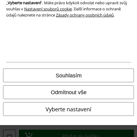
„
Vyberte nastavení
“. Máte právo kdykoli odvolat nebo upravit svůj
souhlas v
Nastavení souborů cookie
. Další informace o ochraně
Prohlášení o shodě
údajů naleznete na stránce
Zásady ochrany osobních údajů
.
Informace o přístupnosti
Nastavení souborů cookie
Odstoupení od smlouvy
Všechny ceny jsou včetně DPH, bez
poštovného a balného
Souhlasím
© 1986-2026 EMP Merchandising
Odmítnout vše
Vyberte nastavení
Naše online obchody
EMP International
EMP France
Přidat do košíku