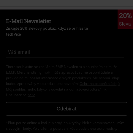
20%
E-Mail Newsletter
Sleva
Získejte 20% slevový poukaz, když se přihlásíte
teď!
Více
Tímto souhlasím se zasíláním EMP Newslettru a souhlasím s tím, že
E.M.P. Merchandising mbH může zpracovávat mé osobní údaje a
pravidelně mi posílat informace o svých produktech. Mé osobní údaje
budou zpracovány v souladu s ustanoveními
Ochrana osobních údajů
.
Můj souhlas mohu kdykoliv odvolat na odhlašovací odkaz/link.
Unsubscribe
here
.
Odebírat
*Platí pouze online a kód je platný jen 4 týdny. Nelze kombinovat s jinými
slevovými kódy. Po vložení a potvrzení kódu bude sleva automaticky