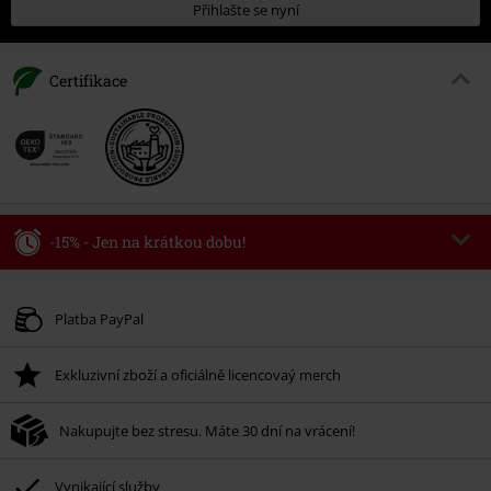
Přihlašte se nyní
Certifikace
-15% - Jen na krátkou dobu!
Kód poukazu
WEEKEND
Kopírovat kód
Platné do 8/9/26
Platba PayPal
Minimální hodnota objednávky 1.299 Kč.
Exkluzivní zboží a oficiálně licencovaý merch
Po zadání kódu v košíku, se sleva uplatní automaticky.
Nelze kombinovat s jinými akciovými kódy. Sleva se nevztahuje na: knihy,
Nakupujte bez stresu. Máte 30 dní na vrácení!
média, vstupenky, Rammstein, (Till) Lindemann, Böhse Onkelz, Broilers, Die
Ärzte, Die Toten Hosen, Metality, dárkové poukazy a položky, jejichž koupí
podpoříte nadaci.
Vynikající služby