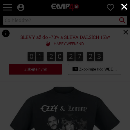
×
EMP
0
-
Hudba,
Vyhled
Katalog
TV
vyhledávání
filmy
&
SLEVY až do -70% a SLEVA DALŠÍCH 15%*
seriály,
HAPPY WEEKEND
Merch
pro
0
1
2
0
2
7
2
3
0
1
2
0
2
7
2
2
4
2
3
hráče,
Alternativní
Získejte nyní!
móda
Zkopírujte kód
WEEKEND
https://www.emp-
shop.cz/p/hellraiser-
ozzy-
%26-
lemmy/603475.html