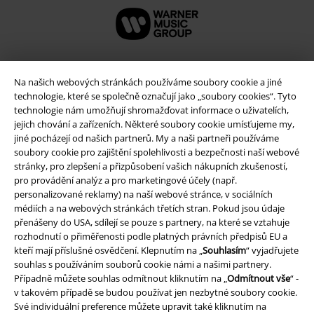
Na našich webových stránkách používáme soubory cookie a jiné
technologie, které se společně označují jako „soubory cookies“. Tyto
technologie nám umožňují shromažďovat informace o uživatelích,
jejich chování a zařízeních. Některé soubory cookie umísťujeme my,
jiné pocházejí od našich partnerů. My a naši partneři používáme
soubory cookie pro zajištění spolehlivosti a bezpečnosti naší webové
stránky, pro zlepšení a přizpůsobení vašich nákupních zkušeností,
pro provádění analýz a pro marketingové účely (např.
Právní informace
personalizované reklamy) na naší webové stránce, v sociálních
médiích a na webových stránkách třetích stran. Pokud jsou údaje
Podmínky
přenášeny do USA, sdílejí se pouze s partnery, na které se vztahuje
rozhodnutí o přiměřenosti podle platných právních předpisů EU a
Prohlášení
kteří mají příslušné osvědčení. Klepnutím na „
Souhlasím
“ vyjadřujete
souhlas s používáním souborů cookie námi a našimi partnery.
Případně můžete souhlas odmítnout kliknutím na „
Odmítnout vše
“ -
Ochrana osobních údajů
v takovém případě se budou používat jen nezbytné soubory cookie.
Své individuální preference můžete upravit také kliknutím na
Likvidace odpadu a ochrana životního prostředí