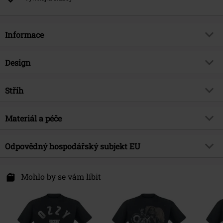
Informace
Zboží č.
603475
Design
Název
Hellraiser Ozzy & Lemmy
Typ výrobku
Tričko
Hudební žánr
Střih
Heavy Metal
Vzor
běžný
Téma produktů
Merch kapel, Kapely, Udržitelnost
Střih/vrchní díl
Regular
Vytištěno
Materiál a péče
Ano
Značka
ne
Délka
Normální
Typ potisku
Sítotisk
Licence
oficiálně licencovaný produkt
Vrchní materiál
100% bavlna
Odpovědný hospodářský subjekt EU
Detaily
S Potiskem V Predu
Kapela
Ozzy Osbourne
Upozornění k údržbě
Praní v pračce
Výstřih
Kulatý výstřih
Global Merchandising Services GmbH
Datum vydání
5/12/26
Certifikace
OEKO-TEX Standard 100, EMP
Einsteinstrasse 6
Mohlo by se vám líbit
Tvar límce
Bez límce
Pohlaví
Muži
udržitelná výroba
49835 Wietmarschen
Tvar rukávu
Germany
Normální rukávy
Basic tričko
Gildan - Heavy Cotton
www.globalmerchservices.com
Délka rukávu
Krátký rukáv
Hmotnost/Gramáž - trička
Basic tričko (cca 180 g/m2) -