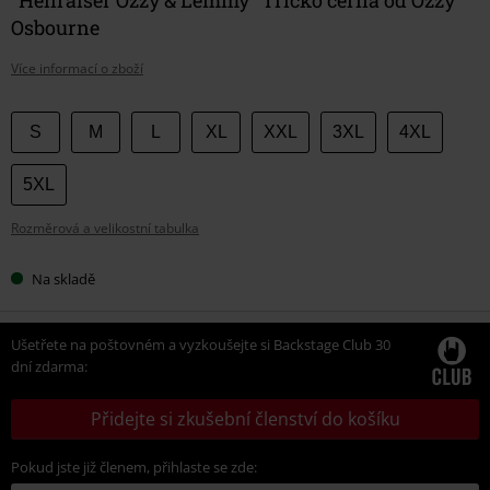
Osbourne
Více informací o zboží
Vyberte
S
M
L
XL
XXL
3XL
4XL
si
velikost
5XL
Rozměrová a velikostní tabulka
Na skladě
Ušetřete na poštovném a vyzkoušejte si Backstage Club 30
dní zdarma:
Přidejte si zkušební členství do košíku
Pokud jste již členem, přihlaste se zde: