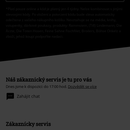
*Platí pouze online a kód je platný jen 4 týdny. Nelze kombinovat s jinými
slevovými kódy. Po vložení a potvrzení kódu bude sleva automaticky
odečtena z vašeho nákupního košíku. Nevztahuje se na média, knihy,
vstupenky, dárkové poukazy, produkty: Rammstein, (Till) Lindemann, Die
Ärzte, Die Toten Hosen, Feine Sahne Fischfilet, Broilers, Böhse Onkelz a
zboží, jehož koupí podpoříte nadaci.
Náš zákaznický servis je tu pro vás
Dnes jsme k dispozici: do 17:00 hod.
Dozvědět se více
Zahájit chat
Zákaznícky servis