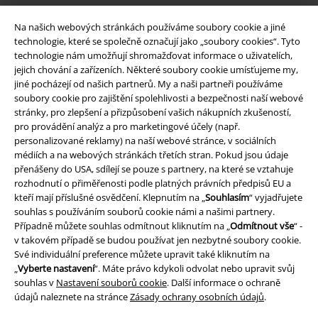
Ochrana osobních údajů
Na našich webových stránkách používáme soubory cookie a jiné
technologie, které se společně označují jako „soubory cookies“. Tyto
Likvidace odpadu a ochrana životního prostředí
technologie nám umožňují shromažďovat informace o uživatelích,
jejich chování a zařízeních. Některé soubory cookie umísťujeme my,
Prohlášení o shodě
jiné pocházejí od našich partnerů. My a naši partneři používáme
soubory cookie pro zajištění spolehlivosti a bezpečnosti naší webové
Informace o přístupnosti
stránky, pro zlepšení a přizpůsobení vašich nákupních zkušeností,
pro provádění analýz a pro marketingové účely (např.
personalizované reklamy) na naší webové stránce, v sociálních
Nastavení souborů cookie
médiích a na webových stránkách třetích stran. Pokud jsou údaje
přenášeny do USA, sdílejí se pouze s partnery, na které se vztahuje
Odstoupení od smlouvy
rozhodnutí o přiměřenosti podle platných právních předpisů EU a
kteří mají příslušné osvědčení. Klepnutím na „
Souhlasím
“ vyjadřujete
Všechny ceny jsou včetně DPH, bez
poštovného a balného
souhlas s používáním souborů cookie námi a našimi partnery.
© 1986-2026 EMP Merchandising
Případně můžete souhlas odmítnout kliknutím na „
Odmítnout vše
“ -
v takovém případě se budou používat jen nezbytné soubory cookie.
Své individuální preference můžete upravit také kliknutím na
„
Vyberte nastavení
“. Máte právo kdykoli odvolat nebo upravit svůj
souhlas v
Nastavení souborů cookie
. Další informace o ochraně
údajů naleznete na stránce
Zásady ochrany osobních údajů
.
Naše online obchody