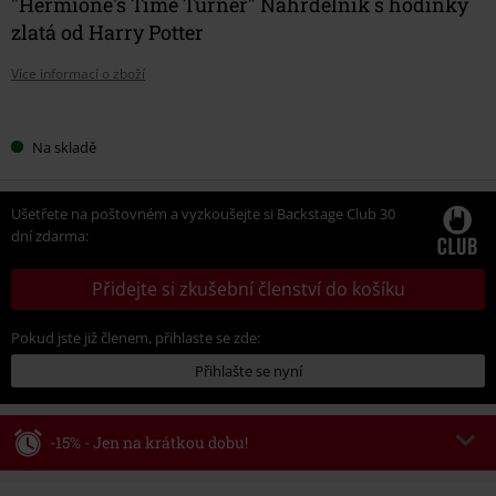
"Hermione's Time Turner" Náhrdelník s hodinky
zlatá od Harry Potter
Více informací o zboží
Vyberte
Na skladě
si
velikost
Ušetřete na poštovném a vyzkoušejte si Backstage Club 30
dní zdarma:
Přidejte si zkušební členství do košíku
Pokud jste již členem, přihlaste se zde:
Přihlašte se nyní
-15% - Jen na krátkou dobu!
Kód poukazu
AFTERWORK
Kopírovat kód