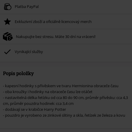
Platí jen pro 8/6/26 od 16:00 do 23:59 hodin.
Platba PayPal
Minimální hodnota objednávky 1.299 Kč.
Exkluzivní zboží a oficiálně licencovaý merch
Po zadání kódu v košíku, se sleva uplatní automaticky.
Nelze kombinovat s jinými akciovými kódy. Sleva se nevztahuje na: knihy,
Nakupujte bez stresu. Máte 30 dní na vrácení!
média, vstupenky, Rammstein, (Till) Lindemann, Böhse Onkelz, Broilers, Die
Ärzte, Die Toten Hosen, Metality, dárkové poukazy a položky, jejichž koupí
podpoříte nadaci.
Vynikající služby
Popis položky
- kapesní hodinky s přívěskem ve tvaru Hermionina obraceče času
- oba kroužky i hodinky na obraceče času lze otáčet
- nastavitelná délka řetízku od cca 80 do 90 cm, průměr přívěsku: cca 4,3
cm, průměr pouzdra hodinek: cca 3,4 cm
- dodávají se v krabičce Harry Potter
- pouzdro je vyrobeno ze zinkové slitiny a skla, řetízek ze železa a kovu