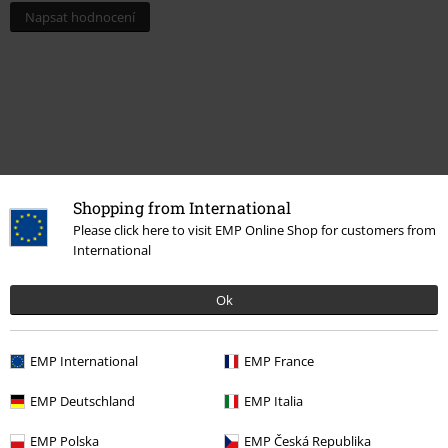
Napsat hodnocení
Shopping from International
Please click here to visit EMP Online Shop for customers from
International
More categories. More options.
Ok
Oblečení & doplňky
Bižuterie a doplňky
Hodinky
Filmy & seriály
Filmy & seriály
Harry Potter
Témata
Časovrat
EMP International
EMP France
Zábava
EMP Deutschland
EMP Italia
Výprodej %
Šperky
Hodinky
EMP Polska
EMP Česká Republika