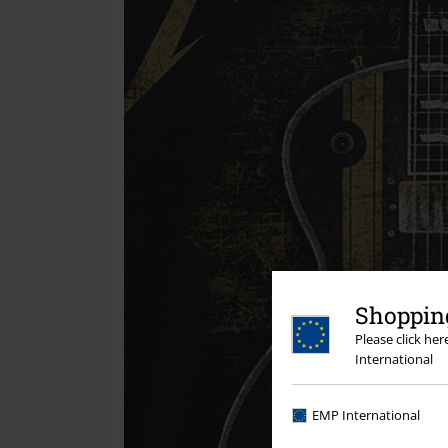
Shopping
Please click he
International
EMP International