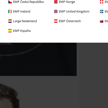
EMP Česká Republika
EMP Norge
EM
EMP Ireland
EMP United Kingdom
EM
Large Nederland
EMP Österreich
EM
EMP España