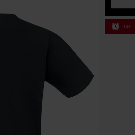
-15% 
Kód pou
Platné do 8/9/
Minimální hod
Po zadání kódu
Nelze kombinov
Rammstein, (Ti
dárkové poukaz