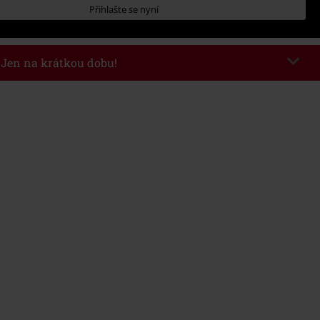
Přihlašte se nyní
- Jen na krátkou dobu!
kazu
WEEKEND
Kopírovat kód
26
nota objednávky 1.299 Kč.
 v košíku, se sleva uplatní automaticky.
at s jinými akciovými kódy. Sleva se nevztahuje na: knihy, média, vstupenky,
ll) Lindemann, Böhse Onkelz, Broilers, Die Ärzte, Die Toten Hosen, Metality,
y a položky, jejichž koupí podpoříte nadaci.