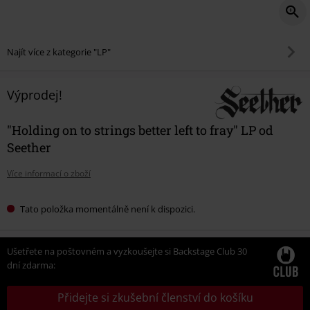
Najít více z kategorie "LP"
Výprodej!
"Holding on to strings better left to fray" LP od
Seether
Více informací o zboží
Tato položka momentálně není k dispozici.
Ušetřete na poštovném a vyzkoušejte si Backstage Club 30
dní zdarma:
Přidejte si zkušební členství do košíku