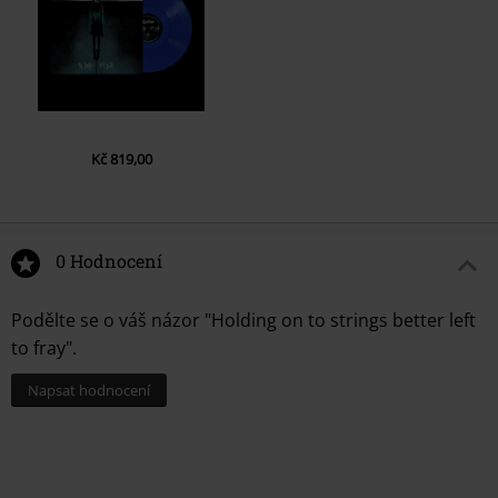
7.
Pass Slowly
8.
Fade Out
9.
Roses
10.
Down
11.
Desire For Need
Kč 819,00
12.
Forsaken
0 Hodnocení
Podělte se o váš názor "Holding on to strings better left
to fray".
Napsat hodnocení