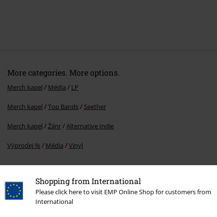
More categories. More options.
Merch kapel
Média
LP
Merch kapel
Top Bands
Seether
Merch kapel
Žánr
Alternative Indie
Výprodej %
Média
Vinyl
Shopping from International
20%
Please click here to visit EMP Online Shop for customers from
E-Mail Newsletter
Sleva
International
Získejte 20% slevový poukaz, když se přihlásíte