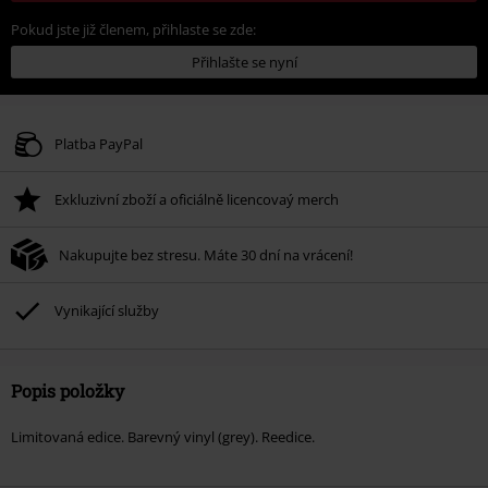
Pokud jste již členem, přihlaste se zde:
Přihlašte se nyní
Platba PayPal
Exkluzivní zboží a oficiálně licencovaý merch
Nakupujte bez stresu. Máte 30 dní na vrácení!
Vynikající služby
Popis položky
Limitovaná edice. Barevný vinyl (grey). Reedice.