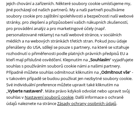
jejich chování a zařízeních. Některé soubory cookie umísťujeme my,
jiné pocházejí od našich partnerů. My a naši partneři používáme
soubory cookie pro zajištění spolehlivosti a bezpečnosti naší webové
stránky, pro zlepšení a přizpůsobení vašich nákupních zkušeností,
pro provádění analýz a pro marketingové účely (např.
personalizované reklamy) na naší webové stránce, v sociálních
médiích a na webových stránkách třetích stran. Pokud jsou údaje
přenášeny do USA, sdílejí se pouze s partnery, na které se vztahuje
rozhodnutí o přiměřenosti podle platných právních předpisů EU a
Právní informace
kteří mají příslušné osvědčení. Klepnutím na „
Souhlasím
“ vyjadřujete
souhlas s používáním souborů cookie námi a našimi partnery.
Podmínky
Případně můžete souhlas odmítnout kliknutím na „
Odmítnout vše
“ -
v takovém případě se budou používat jen nezbytné soubory cookie.
Prohlášení
Své individuální preference můžete upravit také kliknutím na
„
Vyberte nastavení
“. Máte právo kdykoli odvolat nebo upravit svůj
Ochrana osobních údajů
souhlas v
Nastavení souborů cookie
. Další informace o ochraně
údajů naleznete na stránce
Zásady ochrany osobních údajů
.
Likvidace odpadu a ochrana životního prostředí
Prohlášení o shodě
Informace o přístupnosti