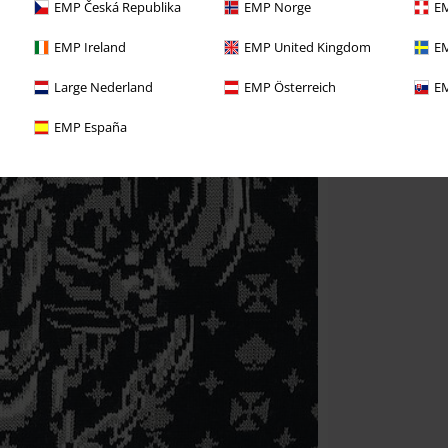
EMP Česká Republika
EMP Norge
EM
EMP Ireland
EMP United Kingdom
EM
Large Nederland
EMP Österreich
EM
EMP España