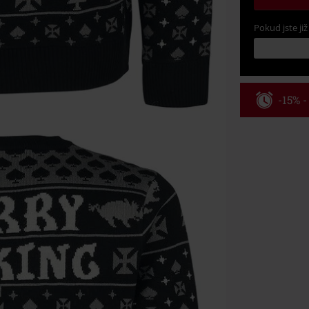
Pokud jste již
-15% 
Kód pou
Platné do 8/9/
Minimální hod
Po zadání kódu
Nelze kombinov
Rammstein, (Ti
dárkové poukaz