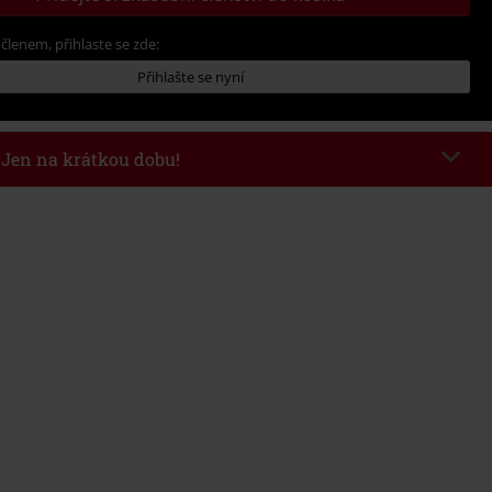
 členem, přihlaste se zde:
Přihlašte se nyní
- Jen na krátkou dobu!
kazu
WEEKEND
Kopírovat kód
26
nota objednávky 1.299 Kč.
 v košíku, se sleva uplatní automaticky.
at s jinými akciovými kódy. Sleva se nevztahuje na: knihy, média, vstupenky,
ll) Lindemann, Böhse Onkelz, Broilers, Die Ärzte, Die Toten Hosen, Metality,
y a položky, jejichž koupí podpoříte nadaci.