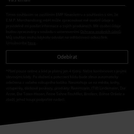
Tímto souhlasím se zasíláním EMP Newslettru a souhlasím s tím, že
E.M.P. Merchandising mbH může zpracovávat mé osobní údaje a
pravidelně mi posílat informace o svých produktech. Mé osobní údaje
budou zpracovány v souladu s ustanoveními
Ochrana osobních údajů
.
Můj souhlas mohu kdykoliv odvolat na odhlašovací odkaz/link.
Unsubscribe
here
.
Odebírat
*Platí pouze online a kód je platný jen 4 týdny. Nelze kombinovat s jinými
slevovými kódy. Po vložení a potvrzení kódu bude sleva automaticky
odečtena z vašeho nákupního košíku. Nevztahuje se na média, knihy,
vstupenky, dárkové poukazy, produkty: Rammstein, (Till) Lindemann, Die
Ärzte, Die Toten Hosen, Feine Sahne Fischfilet, Broilers, Böhse Onkelz a
zboží, jehož koupí podpoříte nadaci.