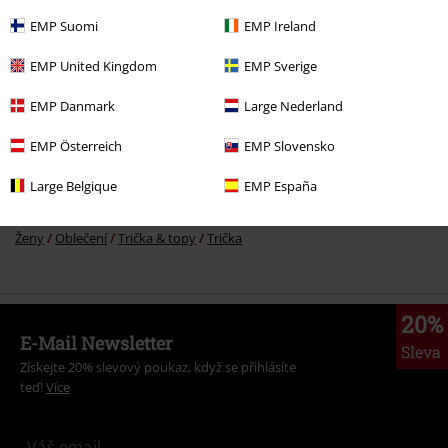
EMP Suomi
EMP Ireland
More categories. More options.
EMP United Kingdom
EMP Sverige
Oblečení
Trička a topy
Trička
EMP Danmark
Large Nederland
Oblečení & doplňky
Topy
Trička
EMP Österreich
EMP Slovensko
Filmy & seriály
Oblečení
Trička a topy
Trička
Large Belgique
EMP España
Zábava
Ženy
Oblečení
Trička & topy
Trička
20%
E-Mail Newsletter
Sleva
Získejte 20% slevový poukaz, když se přihlásíte
teď!
Více