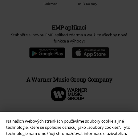
Balíkovna
Balík Do ruky
EMP aplikaci
Stáhněte si novou EMP aplikaci zdarma a využijte všechny nové
funkce a výhody!
A Warner Music Group Company
Na našich webových stránkách používáme soubory cookie a jiné
technologie, které se společně označují jako „soubory cookies“. Tyto
technologie nám umožňují shromažďovat informace o uživatelích,