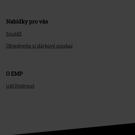
Nabídky pro vás
Soutěž
Objednejte si dárkový poukaz
O EMP
Udržitelnost