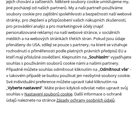
jejich chování a zařízeních. Některé soubory cookie umísťujeme my,
jiné pocházejí od našich partnerů. My a naši partneři používáme
soubory cookie pro zajištění spolehlivosti a bezpečnosti naší webové
stránky, pro zlepšení a přizpůsobení vašich nákupních zkušeností,
pro provádění analýz a pro marketingové účely (např.
Právní informace
personalizované reklamy) na naší webové stránce, v sociálních
médiích a na webových stránkách třetích stran. Pokud jsou údaje
Podmínky
přenášeny do USA, sdílejí se pouze s partnery, na které se vztahuje
rozhodnutí o přiměřenosti podle platných právních předpisů EU a
Prohlášení
kteří mají příslušné osvědčení. Klepnutím na „
Souhlasím
“ vyjadřujete
souhlas s používáním souborů cookie námi a našimi partnery.
Případně můžete souhlas odmítnout kliknutím na „
Odmítnout vše
“ -
Ochrana osobních údajů
v takovém případě se budou používat jen nezbytné soubory cookie.
Své individuální preference můžete upravit také kliknutím na
Likvidace odpadu a ochrana životního prostředí
„
Vyberte nastavení
“. Máte právo kdykoli odvolat nebo upravit svůj
souhlas v
Nastavení souborů cookie
. Další informace o ochraně
Prohlášení o shodě
údajů naleznete na stránce
Zásady ochrany osobních údajů
.
Informace o přístupnosti
Nastavení souborů cookie