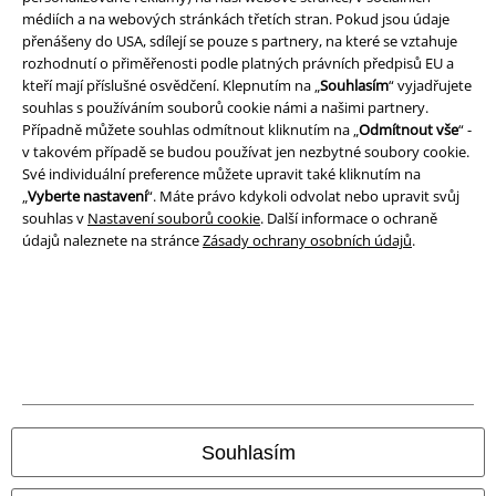
médiích a na webových stránkách třetích stran. Pokud jsou údaje
přenášeny do USA, sdílejí se pouze s partnery, na které se vztahuje
rozhodnutí o přiměřenosti podle platných právních předpisů EU a
kteří mají příslušné osvědčení. Klepnutím na „
Souhlasím
“ vyjadřujete
souhlas s používáním souborů cookie námi a našimi partnery.
A Warner Music Group Company
Případně můžete souhlas odmítnout kliknutím na „
Odmítnout vše
“ -
v takovém případě se budou používat jen nezbytné soubory cookie.
Své individuální preference můžete upravit také kliknutím na
„
Vyberte nastavení
“. Máte právo kdykoli odvolat nebo upravit svůj
souhlas v
Nastavení souborů cookie
. Další informace o ochraně
údajů naleznete na stránce
Zásady ochrany osobních údajů
.
Právní informace
Souhlasím
Podmínky