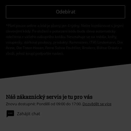
Odebírat
*Platí pouze online a kód je platný jen 4 týdny. Nelze kombinovat s jinými
slevovými kódy. Po vložení a potvrzení kódu bude sleva automaticky
odečtena z vašeho nákupního košíku. Nevztahuje se na média, knihy,
vstupenky, dárkové poukazy, produkty: Rammstein, (Till) Lindemann, Die
Ärzte, Die Toten Hosen, Feine Sahne Fischfilet, Broilers, Böhse Onkelz a
zboží, jehož koupí podpoříte nadaci.
Náš zákaznický servis je tu pro vás
Znovu dostupné: Pondělí od 09:00 do 17:00.
Dozvědět se více
Zahájit chat