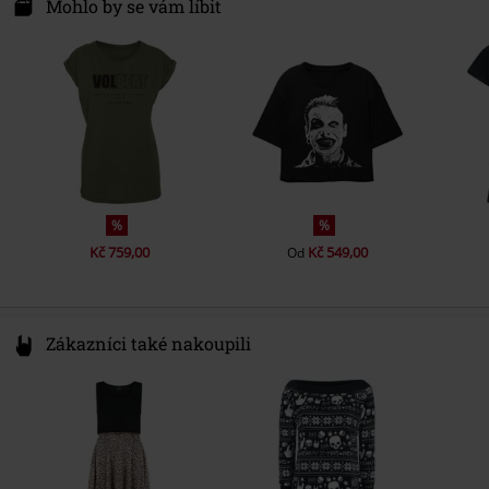
Mühlenstraße 25
Mohlo by se vám líbit
Délka rukávu
Krátký rukáv
Pohlaví
Ženy
10243 Berlin
Hmotnost/Gramáž - trička
Prémiové tričko (cca 140 g/m2) -
Barva
Germany
písková
Lightweight
productsafety@universal-music.com
%
%
Kč 759,00
Kč 549,00
Od
Zákazníci také nakoupili