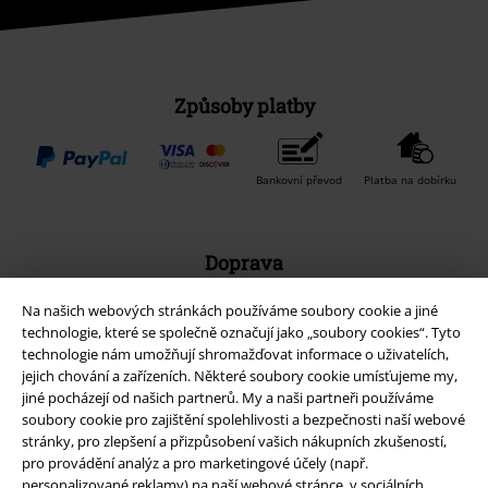
Způsoby platby
Bankovní převod
Platba na dobírku
Doprava
Na našich webových stránkách používáme soubory cookie a jiné
technologie, které se společně označují jako „soubory cookies“. Tyto
Balíkovna
Balík Do ruky
technologie nám umožňují shromažďovat informace o uživatelích,
jejich chování a zařízeních. Některé soubory cookie umísťujeme my,
jiné pocházejí od našich partnerů. My a naši partneři používáme
EMP aplikaci
soubory cookie pro zajištění spolehlivosti a bezpečnosti naší webové
stránky, pro zlepšení a přizpůsobení vašich nákupních zkušeností,
Stáhněte si novou EMP aplikaci zdarma a využijte všechny nové
pro provádění analýz a pro marketingové účely (např.
funkce a výhody!
personalizované reklamy) na naší webové stránce, v sociálních