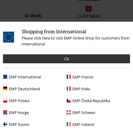
%
Kč 489,00
Kč 549,00
Od
Shopping from International
Please click here to visit EMP Online Shop for customers from
0 Hodnocení
International
Podělte se o váš názor "Idols Cover".
Ok
Napsat hodnocení
EMP International
EMP France
EMP Deutschland
EMP Italia
EMP Polska
EMP Česká Republika
EMP Norge
EMP Schweiz
EMP Suomi
EMP Ireland