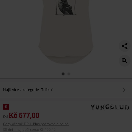
Najít více z kategorie "Tričko"
%
Kč 577,00
Od
Ceny včetně DPH, Plus poštovné a balné
30 dní – nejlepší cena
:
Kč 490,45