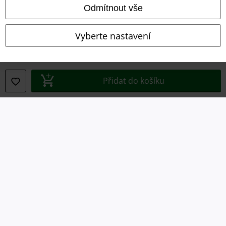
Odmítnout vše
Prohlášení
Vyberte nastavení
Ochrana osobních údajů
Likvidace odpadu a ochrana životního prostředí
Přidat do košíku
Prohlášení o shodě
Informace o přístupnosti
Nastavení souborů cookie
Odstoupení od smlouvy
Všechny ceny jsou včetně DPH, bez
poštovného a balného
© 1986-2026 EMP Merchandising