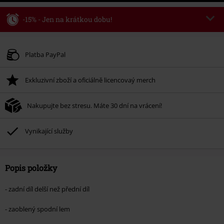
-15% - Jen na krátkou dobu!
Kód poukazu
WEEKEND
Kopírovat kód
Platné do 8/9/26
Platba PayPal
Minimální hodnota objednávky 1.299 Kč.
Exkluzivní zboží a oficiálně licencovaý merch
Po zadání kódu v košíku, se sleva uplatní automaticky.
Nelze kombinovat s jinými akciovými kódy. Sleva se nevztahuje na: knihy,
Nakupujte bez stresu. Máte 30 dní na vrácení!
média, vstupenky, Rammstein, (Till) Lindemann, Böhse Onkelz, Broilers, Die
Ärzte, Die Toten Hosen, Metality, dárkové poukazy a položky, jejichž koupí
podpoříte nadaci.
Vynikající služby
Popis položky
- zadní díl delší než přední díl
- zaoblený spodní lem