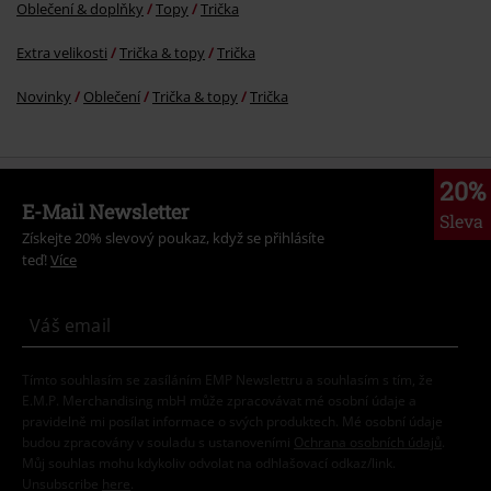
Oblečení & doplňky
Topy
Trička
Extra velikosti
Trička & topy
Trička
Novinky
Oblečení
Trička & topy
Trička
20%
E-Mail Newsletter
Sleva
Získejte 20% slevový poukaz, když se přihlásíte
teď!
Více
Tímto souhlasím se zasíláním EMP Newslettru a souhlasím s tím, že
E.M.P. Merchandising mbH může zpracovávat mé osobní údaje a
pravidelně mi posílat informace o svých produktech. Mé osobní údaje
budou zpracovány v souladu s ustanoveními
Ochrana osobních údajů
.
Můj souhlas mohu kdykoliv odvolat na odhlašovací odkaz/link.
Unsubscribe
here
.