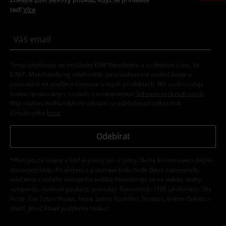
teď!
Více
Tímto souhlasím se zasíláním EMP Newslettru a souhlasím s tím, že
E.M.P. Merchandising mbH může zpracovávat mé osobní údaje a
pravidelně mi posílat informace o svých produktech. Mé osobní údaje
budou zpracovány v souladu s ustanoveními
Ochrana osobních údajů
.
Můj souhlas mohu kdykoliv odvolat na odhlašovací odkaz/link.
Unsubscribe
here
.
Odebírat
*Platí pouze online a kód je platný jen 4 týdny. Nelze kombinovat s jinými
slevovými kódy. Po vložení a potvrzení kódu bude sleva automaticky
odečtena z vašeho nákupního košíku. Nevztahuje se na média, knihy,
vstupenky, dárkové poukazy, produkty: Rammstein, (Till) Lindemann, Die
Ärzte, Die Toten Hosen, Feine Sahne Fischfilet, Broilers, Böhse Onkelz a
zboží, jehož koupí podpoříte nadaci.