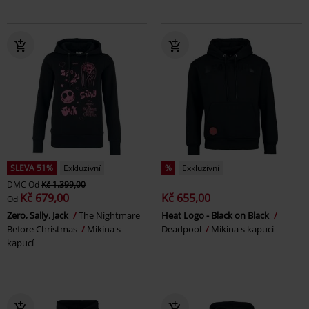
SLEVA 51%
Exkluzivní
%
Exkluzivní
DMC
Od
Kč 1.399,00
Kč 679,00
Kč 655,00
Od
Zero, Sally, Jack
The Nightmare
Heat Logo - Black on Black
Before Christmas
Mikina s
Deadpool
Mikina s kapucí
kapucí