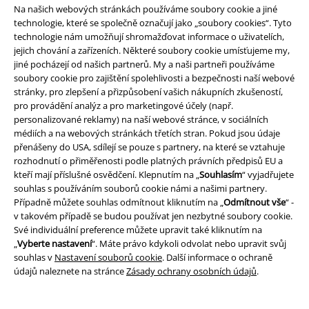
Na našich webových stránkách používáme soubory cookie a jiné
technologie, které se společně označují jako „soubory cookies“. Tyto
technologie nám umožňují shromažďovat informace o uživatelích,
jejich chování a zařízeních. Některé soubory cookie umísťujeme my,
jiné pocházejí od našich partnerů. My a naši partneři používáme
soubory cookie pro zajištění spolehlivosti a bezpečnosti naší webové
stránky, pro zlepšení a přizpůsobení vašich nákupních zkušeností,
Staňte se součástí komunity!
pro provádění analýz a pro marketingové účely (např.
personalizované reklamy) na naší webové stránce, v sociálních
médiích a na webových stránkách třetích stran. Pokud jsou údaje
přenášeny do USA, sdílejí se pouze s partnery, na které se vztahuje
rozhodnutí o přiměřenosti podle platných právních předpisů EU a
kteří mají příslušné osvědčení. Klepnutím na „
Souhlasím
“ vyjadřujete
souhlas s používáním souborů cookie námi a našimi partnery.
Případně můžete souhlas odmítnout kliknutím na „
Odmítnout vše
“ -
v takovém případě se budou používat jen nezbytné soubory cookie.
Své individuální preference můžete upravit také kliknutím na
Způsoby platby
„
Vyberte nastavení
“. Máte právo kdykoli odvolat nebo upravit svůj
souhlas v
Nastavení souborů cookie
. Další informace o ochraně
údajů naleznete na stránce
Zásady ochrany osobních údajů
.
Bankovní převod
Platba na dobírku