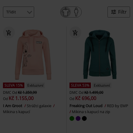
Filtr
SLEVA 15%
Exkluzivní
SLEVA 53%
Exkluzivní
DMC
Od
Kč 1.359,99
DMC
Od
Kč 1.499,00
Kč 1.155,00
Kč 696,00
Od
Od
I Am Groot
Strážci galaxie
Freaking Out Loud
RED by EMP
Mikina s kapucí
Mikina s kapucí na zip