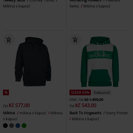
Mikina s kapucí
Swiss
Mikina s kapucí
%
SLEVA 63%
Exkluzivní
DMC
Od
Kč 1.499,00
Kč 577,00
Kč 543,00
Od
Od
Mikina
mikina s kapucí
Mikina
Back To Hogwarts
Harry Potter
s kapucí
Mikina s kapucí