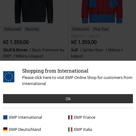
Exkluzivní
Novinky
Exkluzivní
Plus Size
DMC
Kč 1.499,00
Kč 1.359,00
Kč 1.359,00
Skull & Bones
Black Premium by
Suit
Spider-Man
Mikina s
EMP
Mikina s kapucí
kapucí
Shopping from International
Please click here to visit EMP Online Shop for customers from
International
Ok
EMP International
EMP France
EMP Deutschland
EMP Italia