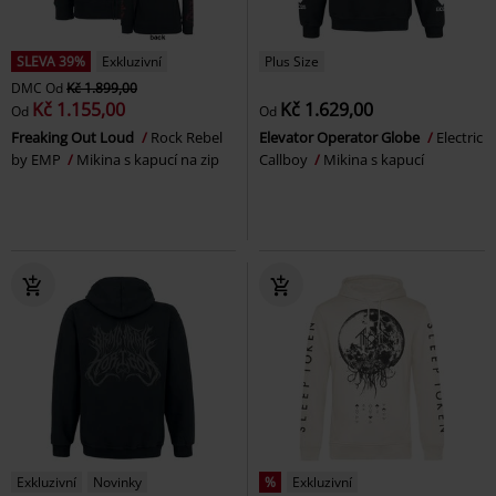
SLEVA 39%
Exkluzivní
Plus Size
DMC
Od
Kč 1.899,00
Kč 1.155,00
Kč 1.629,00
Od
Od
Freaking Out Loud
Rock Rebel
Elevator Operator Globe
Electric
by EMP
Mikina s kapucí na zip
Callboy
Mikina s kapucí
Exkluzivní
Novinky
%
Exkluzivní