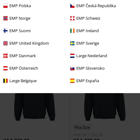
EMP Polska
EMP Česká Republika
%
%
Plus Size
EMP Norge
EMP Schweiz
Kč 1.274,00
Kč 1.045,00
Od
Follow Cliff
Korn
Mikina s
Enigmatra Top
KIHILIST by
EMP Suomi
EMP Ireland
kapucí
KILLSTAR
Mikina s kapucí
EMP United Kingdom
EMP Sverige
EMP Danmark
Large Nederland
EMP Österreich
EMP Slovensko
Large Belgique
EMP España
Plus Size
DMC
Kč 1.260,00