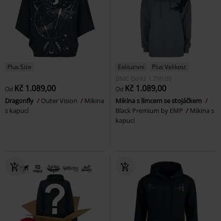
Plus Size
Exkluzivní
Plus Velikost
DMC
Od
Kč 1.799,00
Kč 1.089,00
Kč 1.089,00
Od
Od
Dragonfly
Outer Vision
Mikina
Mikina s límcem se stojáčkem
s kapucí
Black Premium by EMP
Mikina s
kapucí