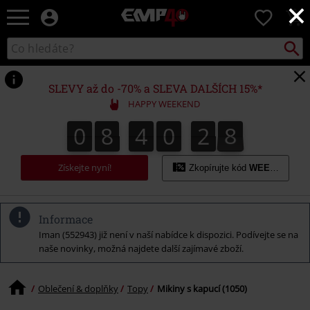
×
EMP
0
-
Hudba,
Vyhled
Katalog
TV
vyhledávání
filmy
&
SLEVY až do -70% a SLEVA DALŠÍCH 15%*
seriály,
HAPPY WEEKEND
Merch
pro
0
8
4
0
2
7
0
8
4
0
2
6
3
8
6
7
hráče,
Alternativní
móda
Získejte nyní!
Zkopírujte kód
WEEKEND
Informace
Iman (552943) již není v naší nabídce k dispozici. Podívejte se na
naše novinky, možná najdete další zajímavé zboží.
Oblečení & doplňky
Topy
Mikiny s kapucí (1050)