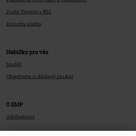
Zrušit členství v BSC
Způsoby platby
Nabídky pro vás
Soutěž
Objednejte si dárkový poukaz
O EMP
Udržitelnost