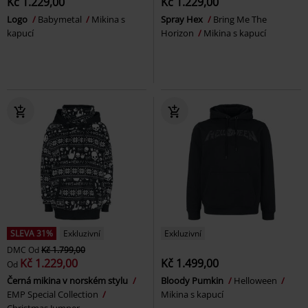
Kč 1.229,00
Kč 1.229,00
Logo
Babymetal
Mikina s
Spray Hex
Bring Me The
kapucí
Horizon
Mikina s kapucí
SLEVA 31%
Exkluzivní
Exkluzivní
DMC
Od
Kč 1.799,00
Kč 1.229,00
Kč 1.499,00
Od
Černá mikina v norském stylu
Bloody Pumkin
Helloween
EMP Special Collection
Mikina s kapucí
Christmas Jumper