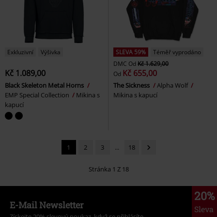
Exkluzivní
Výšivka
SLEVA 59%
Téměř vyprodáno
DMC
Od
Kč 1.629,00
Kč 1.089,00
Kč 655,00
Od
Black Skeleton Metal Horns
The Sickness
Alpha Wolf
EMP Special Collection
Mikina s
Mikina s kapucí
kapucí
1
2
3
...
18
Stránka 1 Z 18
20%
E-Mail Newsletter
Sleva
Získejte 20% slevový poukaz, když se přihlásíte