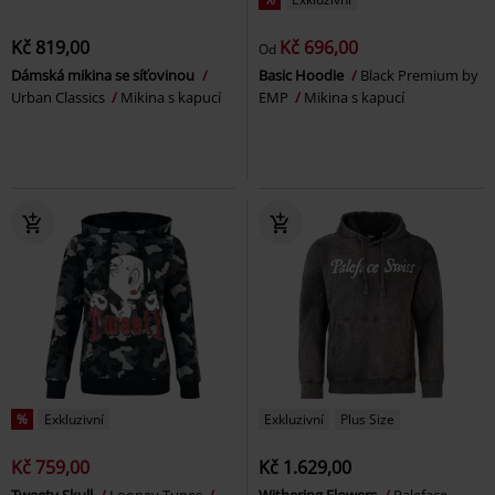
Kč 819,00
Kč 696,00
Od
Dámská mikina se síťovinou
Basic Hoodie
Black Premium by
Urban Classics
Mikina s kapucí
EMP
Mikina s kapucí
%
Exkluzivní
Exkluzivní
Plus Size
Kč 759,00
Kč 1.629,00
Tweety Skull
Looney Tunes
Withering Flowers
Paleface