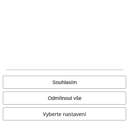
Doprava
Balíkovna
Balík Do ruky
EMP aplikaci
Stáhněte si novou EMP aplikaci zdarma a využijte všechny nové
funkce a výhody!
Souhlasím
Odmítnout vše
A Warner Music Group Company
Vyberte nastavení