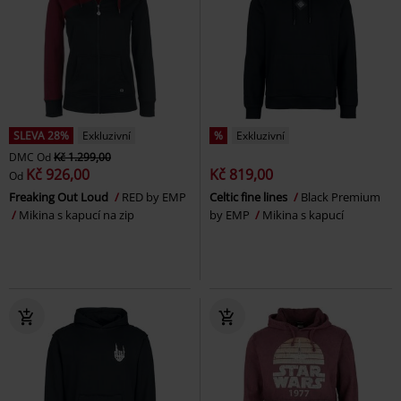
SLEVA 28%
Exkluzivní
%
Exkluzivní
DMC
Od
Kč 1.299,00
Kč 926,00
Kč 819,00
Od
Freaking Out Loud
RED by EMP
Celtic fine lines
Black Premium
Mikina s kapucí na zip
by EMP
Mikina s kapucí