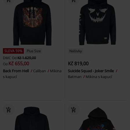
SLEVA 59%
Plus Size
Nášivky
DMC
Od
Kč 1.629,00
Kč 655,00
Kč 819,00
Od
Back From Hell
Caliban
Mikina
Suicide Squad - Joker Smile
s kapucí
Batman
Mikina s kapucí